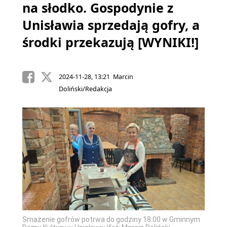
na słodko. Gospodynie z
Unisławia sprzedają gofry, a
środki przekazują [WYNIKI!]
2024-11-28, 13:21 Marcin
Doliński/Redakcja
Smażenie gofrów potrwa do godziny 18:00 w Gminnym