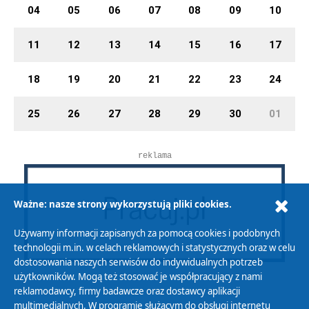
04
05
06
07
08
09
10
11
12
13
14
15
16
17
18
19
20
21
22
23
24
25
26
27
28
29
30
01
reklama
Ważne: nasze strony wykorzystują pliki cookies.
Używamy informacji zapisanych za pomocą cookies i podobnych
technologii m.in. w celach reklamowych i statystycznych oraz w celu
dostosowania naszych serwisów do indywidualnych potrzeb
użytkowników. Mogą też stosować je współpracujący z nami
reklamodawcy, firmy badawcze oraz dostawcy aplikacji
multimedialnych. W programie służącym do obsługi internetu