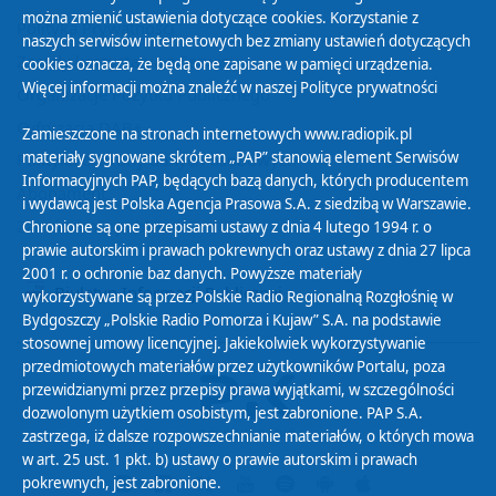
można zmienić ustawienia dotyczące cookies. Korzystanie z
Polityka Prywatności
naszych serwisów internetowych bez zmiany ustawień dotyczących
Zasady korzystania z Serwisu
cookies oznacza, że będą one zapisane w pamięci urządzenia.
Więcej informacji można znaleźć w naszej
Polityce prywatności
Organizacje Pożytku Publicznego
Cyfryzacja DAB+
Zamieszczone na stronach internetowych www.radiopik.pl
materiały sygnowane skrótem „PAP” stanowią element Serwisów
Polityka ochrony danych osobowych
Informacyjnych PAP, będących bazą danych, których producentem
Abonament
i wydawcą jest Polska Agencja Prasowa S.A. z siedzibą w Warszawie.
Zamówienia publiczne
Chronione są one przepisami ustawy z dnia 4 lutego 1994 r. o
prawie autorskim i prawach pokrewnych oraz ustawy z dnia 27 lipca
2001 r. o ochronie baz danych. Powyższe materiały
Biuletyn Informacji Publicznej
wykorzystywane są przez Polskie Radio Regionalną Rozgłośnię w
Bydgoszczy „Polskie Radio Pomorza i Kujaw” S.A. na podstawie
stosownej umowy licencyjnej. Jakiekolwiek wykorzystywanie
przedmiotowych materiałów przez użytkowników Portalu, poza
przewidzianymi przez przepisy prawa wyjątkami, w szczególności
dozwolonym użytkiem osobistym, jest zabronione. PAP S.A.
zastrzega, iż dalsze rozpowszechnianie materiałów, o których mowa
w art. 25 ust. 1 pkt. b) ustawy o prawie autorskim i prawach
pokrewnych, jest zabronione.