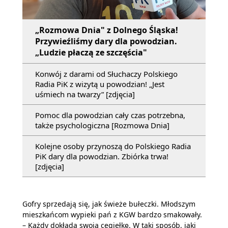
„Rozmowa Dnia" z Dolnego Śląska!
Przywieźliśmy dary dla powodzian.
„Ludzie płaczą ze szczęścia"
Konwój z darami od Słuchaczy Polskiego
Radia PiK z wizytą u powodzian! „Jest
uśmiech na twarzy” [zdjęcia]
Pomoc dla powodzian cały czas potrzebna,
także psychologiczna [Rozmowa Dnia]
Kolejne osoby przynoszą do Polskiego Radia
PiK dary dla powodzian. Zbiórka trwa!
[zdjęcia]
Gofry sprzedają się, jak świeże bułeczki. Młodszym
mieszkańcom wypieki pań z KGW bardzo smakowały.
– Każdy dokłada swoją cegiełkę. W taki sposób, jaki