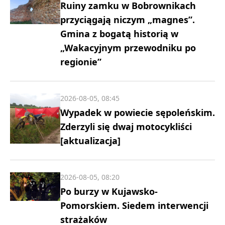
Ruiny zamku w Bobrownikach
przyciągają niczym „magnes”.
Gmina z bogatą historią w
„Wakacyjnym przewodniku po
regionie”
2026-08-05, 08:45
Wypadek w powiecie sępoleńskim.
Zderzyli się dwaj motocykliści
[aktualizacja]
2026-08-05, 08:20
Po burzy w Kujawsko-
Pomorskiem. Siedem interwencji
strażaków