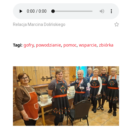
Relacja Marcina Dolińskiego
Tagi:
gofry
,
powodzianie
,
pomoc
,
wsparcie
,
zbiórka