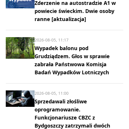
Zderzenie na autostradzie A1 w
powiecie świeckim. Dwie osoby
ranne [aktualizacja]
2026-08-05, 11:17
Wypadek balonu pod
Grudziądzem. Głos w sprawie
zabrała Państwowa Komisja
Badań Wypadków Lotniczych
2026-08-05, 11:00
Sprzedawali złośliwe
oprogramowanie.
Funkcjonariusze CBZC z
Bydgoszczy zatrzymali dwóch