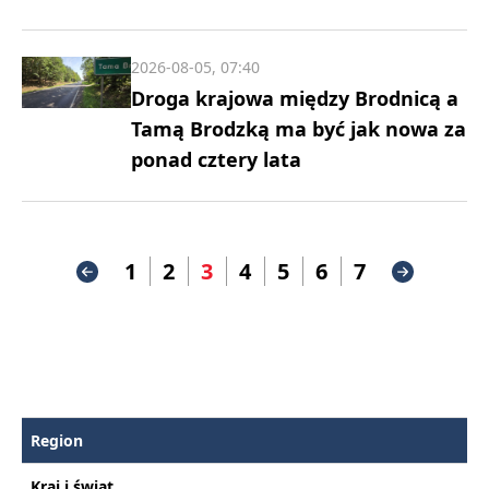
2026-08-05, 07:40
Droga krajowa między Brodnicą a
Tamą Brodzką ma być jak nowa za
ponad cztery lata
1
2
3
4
5
6
7
Region
Kraj i świat