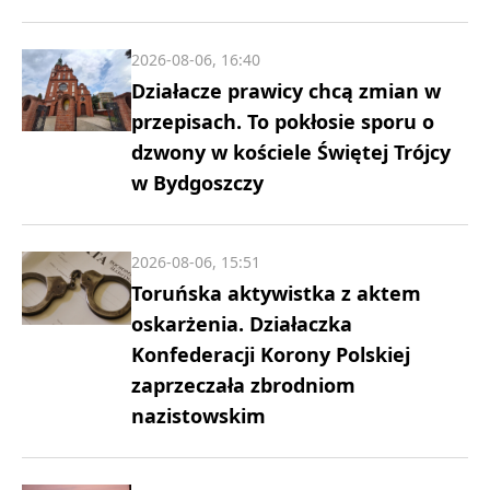
2026-08-06, 16:40
Działacze prawicy chcą zmian w
przepisach. To pokłosie sporu o
dzwony w kościele Świętej Trójcy
w Bydgoszczy
2026-08-06, 15:51
Toruńska aktywistka z aktem
oskarżenia. Działaczka
Konfederacji Korony Polskiej
zaprzeczała zbrodniom
nazistowskim