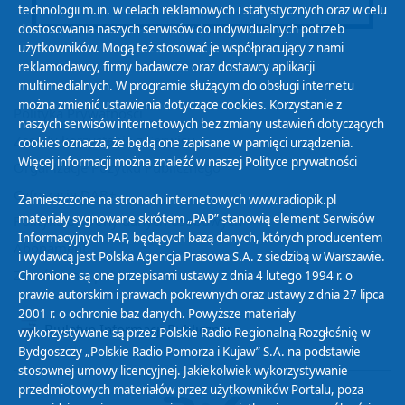
technologii m.in. w celach reklamowych i statystycznych oraz w celu
dostosowania naszych serwisów do indywidualnych potrzeb
użytkowników. Mogą też stosować je współpracujący z nami
reklamodawcy, firmy badawcze oraz dostawcy aplikacji
multimedialnych. W programie służącym do obsługi internetu
można zmienić ustawienia dotyczące cookies. Korzystanie z
Polityka Prywatności
naszych serwisów internetowych bez zmiany ustawień dotyczących
Zasady korzystania z Serwisu
cookies oznacza, że będą one zapisane w pamięci urządzenia.
Więcej informacji można znaleźć w naszej
Polityce prywatności
Organizacje Pożytku Publicznego
Cyfryzacja DAB+
Zamieszczone na stronach internetowych www.radiopik.pl
materiały sygnowane skrótem „PAP” stanowią element Serwisów
Polityka ochrony danych osobowych
Informacyjnych PAP, będących bazą danych, których producentem
Abonament
i wydawcą jest Polska Agencja Prasowa S.A. z siedzibą w Warszawie.
Zamówienia publiczne
Chronione są one przepisami ustawy z dnia 4 lutego 1994 r. o
prawie autorskim i prawach pokrewnych oraz ustawy z dnia 27 lipca
2001 r. o ochronie baz danych. Powyższe materiały
Biuletyn Informacji Publicznej
wykorzystywane są przez Polskie Radio Regionalną Rozgłośnię w
Bydgoszczy „Polskie Radio Pomorza i Kujaw” S.A. na podstawie
stosownej umowy licencyjnej. Jakiekolwiek wykorzystywanie
przedmiotowych materiałów przez użytkowników Portalu, poza