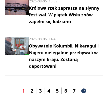
2026-08-06, 15:39
Królowa rzek zaprasza na słynny
festiwal. W piątek Wisła znów
zapełni się łodziami
2026-08-06, 14:43
Obywatele Kolumbii, Nikaragui i
Nigerii nielegalnie przebywali w
naszym kraju. Zostaną
deportowani
1
2
3
4
5
6
7