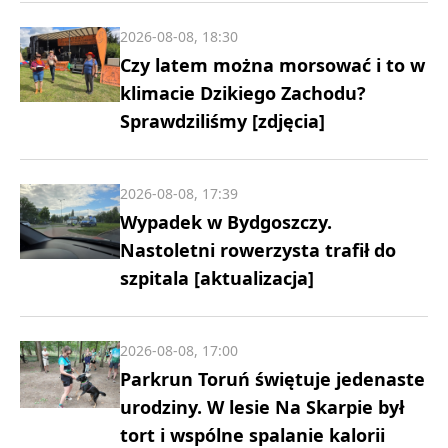
2026-08-08, 18:30
Czy latem można morsować i to w
klimacie Dzikiego Zachodu?
Sprawdziliśmy [zdjęcia]
2026-08-08, 17:39
Wypadek w Bydgoszczy.
Nastoletni rowerzysta trafił do
szpitala [aktualizacja]
2026-08-08, 17:00
Parkrun Toruń świętuje jedenaste
urodziny. W lesie Na Skarpie był
tort i wspólne spalanie kalorii