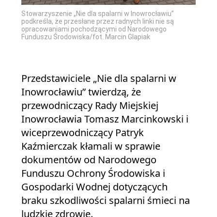
Stowarzyszenie „Nie dla spalarni w Inowrocławiu”
podkreśla, że przesłane przez radnych linki nie są
opracowaniami pochodzącymi od Narodowego
Funduszu Środowiska/fot. Marcin Glapiak
Przedstawiciele „Nie dla spalarni w
Inowrocławiu” twierdzą, że
przewodniczący Rady Miejskiej
Inowrocławia Tomasz Marcinkowski i
wiceprzewodniczący Patryk
Kaźmierczak kłamali w sprawie
dokumentów od Narodowego
Funduszu Ochrony Środowiska i
Gospodarki Wodnej dotyczących
braku szkodliwości spalarni śmieci na
ludzkie zdrowie.