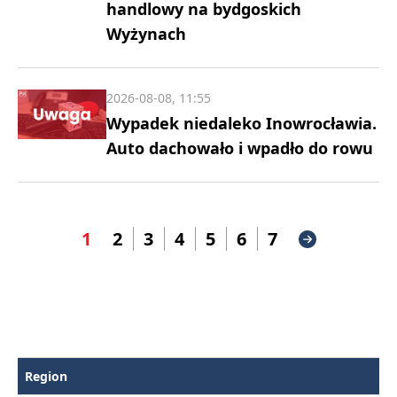
handlowy na bydgoskich
Wyżynach
2026-08-08, 11:55
Wypadek niedaleko Inowrocławia.
Auto dachowało i wpadło do rowu
1
2
3
4
5
6
7
Region