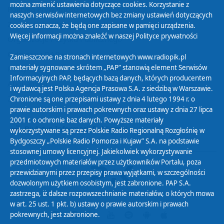
można zmienić ustawienia dotyczące cookies. Korzystanie z
Polityka Prywatności
naszych serwisów internetowych bez zmiany ustawień dotyczących
Zasady korzystania z Serwisu
cookies oznacza, że będą one zapisane w pamięci urządzenia.
Więcej informacji można znaleźć w naszej
Polityce prywatności
Organizacje Pożytku Publicznego
Cyfryzacja DAB+
Zamieszczone na stronach internetowych www.radiopik.pl
materiały sygnowane skrótem „PAP” stanowią element Serwisów
Polityka ochrony danych osobowych
Informacyjnych PAP, będących bazą danych, których producentem
Abonament
i wydawcą jest Polska Agencja Prasowa S.A. z siedzibą w Warszawie.
Zamówienia publiczne
Chronione są one przepisami ustawy z dnia 4 lutego 1994 r. o
prawie autorskim i prawach pokrewnych oraz ustawy z dnia 27 lipca
2001 r. o ochronie baz danych. Powyższe materiały
Biuletyn Informacji Publicznej
wykorzystywane są przez Polskie Radio Regionalną Rozgłośnię w
Bydgoszczy „Polskie Radio Pomorza i Kujaw” S.A. na podstawie
stosownej umowy licencyjnej. Jakiekolwiek wykorzystywanie
przedmiotowych materiałów przez użytkowników Portalu, poza
przewidzianymi przez przepisy prawa wyjątkami, w szczególności
dozwolonym użytkiem osobistym, jest zabronione. PAP S.A.
zastrzega, iż dalsze rozpowszechnianie materiałów, o których mowa
w art. 25 ust. 1 pkt. b) ustawy o prawie autorskim i prawach
pokrewnych, jest zabronione.