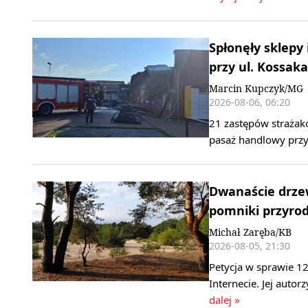
Spłonęły sklepy
przy ul. Kossaka
Marcin Kupczyk/MG
2026-08-06, 06:20
21 zastępów strażak
pasaż handlowy przy
Dwanaście drzew
pomniki przyrody
Michał Zaręba/KB
2026-08-05, 21:30
Petycja w sprawie 1
Internecie. Jej autor
dalej »