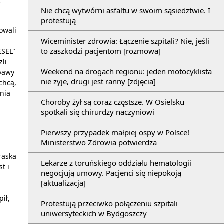
Nie chcą wytwórni asfaltu w swoim sąsiedztwie. I
protestują
owali
Wiceminister zdrowia: Łączenie szpitali? Nie, jeśli
to zaszkodzi pacjentom [rozmowa]
ESEL"
zli
Weekend na drogach regionu: jeden motocyklista
obawy
nie żyje, drugi jest ranny [zdjęcia]
chcą,
enia
Choroby żył są coraz częstsze. W Osielsku
spotkali się chirurdzy naczyniowi
Pierwszy przypadek małpiej ospy w Polsce!
Ministerstwo Zdrowia potwierdza
raska
Lekarze z toruńskiego oddziału hematologii
t i
negocjują umowy. Pacjenci się niepokoją
[aktualizacja]
pił,
Protestują przeciwko połączeniu szpitali
uniwersyteckich w Bydgoszczy