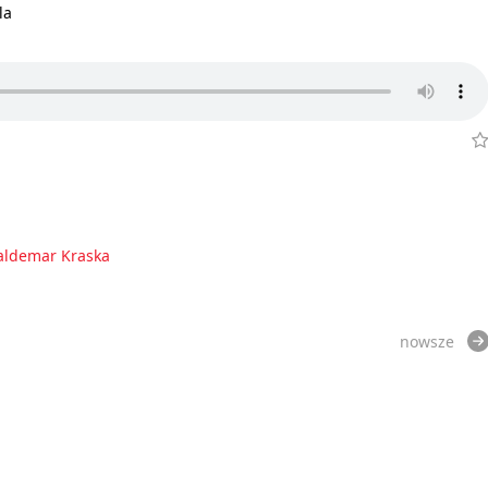
la
aldemar Kraska
nowsze