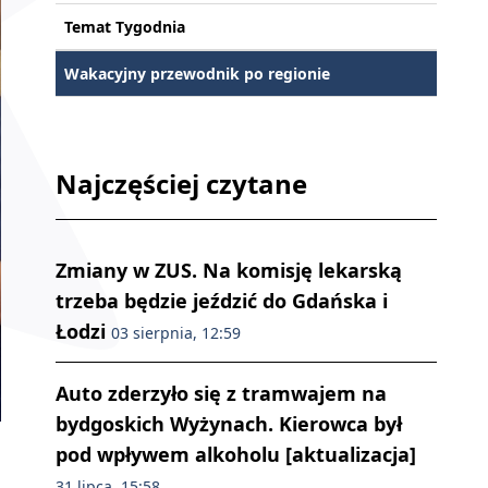
Temat Tygodnia
Wakacyjny przewodnik po regionie
Najczęściej czytane
Zmiany w ZUS. Na komisję lekarską
trzeba będzie jeździć do Gdańska i
Łodzi
03 sierpnia, 12:59
Auto zderzyło się z tramwajem na
bydgoskich Wyżynach. Kierowca był
Protest przed Szpitalem Miejskim/fot. Magda Jasińska
pod wpływem alkoholu [aktualizacja]
31 lipca, 15:58