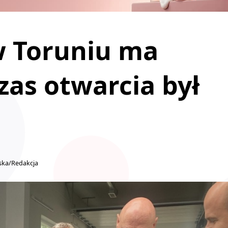
 w Toruniu ma
as otwarcia był
]
ska/Redakcja