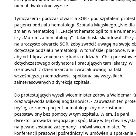
niemal dwukrotnie wyższe.
Tymczasem - podczas otwarcia SOR - pod szpitalem protest
pacjenci oddziału hematologii Szpitala Miejskiego. „Nie dla
zmian w hematologii", „Pacjent hematologii to nie numer P
czy „Murem za hematologią" - takie hasła skandowali. Przys
na uroczyste otwarcie SOR, żeby zwrócić uwagę na swoje 
dotyczące oddziału hematologii w toruńskiej placówce. Nie 
aby od 1 lipca zmieniła się kadra oddziału. Chcą pozostawi
dotychczasowego ordynatora i pracujących tam lekarzy. W
rozmowach z dziennikarzami zwracali uwagę na fakt
wcześniejszej niemożliwości spotkania się wszystkich
zainteresowanych z dyrekcją szpitala.
Do protestujących wyszli wiceminister zdrowia Waldemar K
oraz wojewoda Mikołaj Bogdanowicz. - Zauważam ten protes
myślę, że żaden pacjent hematologiczny nie zostanie
pozostawiony bez pomocy w tym szpitalu. Wiem, że pani
dyrektor prowadzi negocjacje i spór, który w tej chwili wystą
na pewno zostanie zażegnany – mówił wiceminister. Po
konferencji prasowej pośredniczył w umówieniu spotkania -