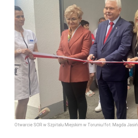
Otwarcie SOR w Szpitalu Miejskim w Toruniu/fot. Magda Jasi