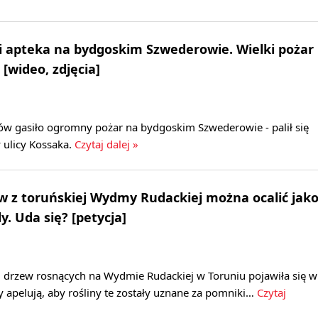
 i apteka na bydgoskim Szwederowie. Wielki pożar
 [wideo, zdjęcia]
ów gasiło ogromny pożar na bydgoskim Szwederowie - palił się
 ulicy Kossaka.
Czytaj dalej »
 z toruńskiej Wydmy Rudackiej można ocalić jak
. Uda się? [petycja]
2 drzew rosnących na Wydmie Rudackiej w Toruniu pojawiła się w
zy apelują, aby rośliny te zostały uznane za pomniki…
Czytaj