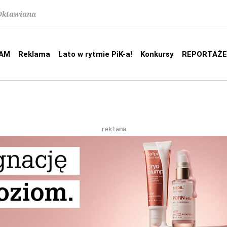
 Oktawiana
AM
Reklama
Lato w rytmie PiK-a!
Konkursy
REPORTAŻE
reklama