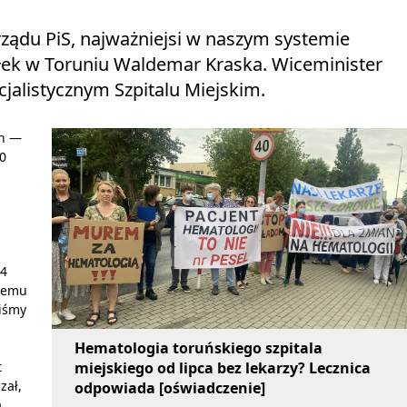
 rządu PiS, najważniejsi w naszym systemie
łek w Toruniu Waldemar Kraska. Wiceminister
jalistycznym Szpitalu Miejskim.
en —
0
 4
stemu
niśmy
Hematologia toruńskiego szpitala
miejskiego od lipca bez lekarzy? Lecznica
t
zał,
odpowiada [oświadczenie]
ą