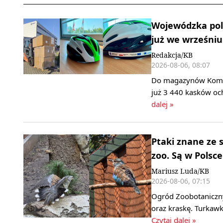
Wojewódzka poli
już we wrześniu
Redakcja/KB
2026-08-06, 08:07
Do magazynów Komend
już 3 440 kasków oc
dalej »
Ptaki znane ze 
zoo. Są w Polsce
Mariusz Luda/KB
2026-08-06, 07:15
Ogród Zoobotaniczny
oraz kraskę. Turkawk
Czytaj dalej »