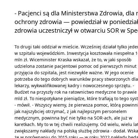
- Pacjenci są dla Ministerstwa Zdrowia, dla
ochrony zdrowia — powiedział w poniedzia
zdrowia uczestniczył w otwarciu SOR w Spec
To drugi taki oddział w mieście. Wcześniej działał tylko jed
w szpitalu wojewódzkim. Inwestycja kosztowała niespełna 1
mln zł. Wiceminister Kraska wskazał, że to, w jaki sposób
udzielona zostanie pacjentowi pomoc od pierwszych minut
przyjęcia do szpitala, jest niezwykle ważne. W jego ocenie
potrzeba do tego dobrych warunków pracy stworzonych dla
lekarzy, wykwalifikowanej kadry i nowoczesnego sprzętu. -
Budżet na przyszły rok na ratownictwo medyczne to prawie
mld zł. To niespotykane pieniądze, które trafiają to tego sy
- mówił. - Wszyscy wiemy, że pierwsza pomoc, którą powin
jak najszybciej otrzymać, z jak najlepszym personelem
medycznym, powinna być nie tylko na SOR-ach, ale już w
karetkach. My to w tej chwili realizujemy. Od wielu, wielu la
zwiększamy nakłady na polską służbę zdrowia - dodał. Wska
że w porównaniu do 2015 roku — w roku 2022 nakłady będ