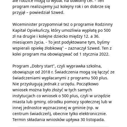
ale rodzice mogą to wydać na dowolny cel. - Ten
program realizujemy już kolejny rok i on dobrze się
przyjął – powiedział Szwed.
Wiceminister przypomniał też o programie Rodzinny
Kapitał Opiekuńczy, który umożliwia wypłatę po 500
zł na drugie i kolejne dziecko między 12. a 36.
miesiącem życia. - To jest podyktowane tym, byśmy
wspierali opiekę żłobkową" – zaznaczył Szwed. Ten z
kolei program ma obowiązywać od 1 stycznia 2022.
Program „Dobry start", czyli wyprawka szkolna,
obowiązuje od 2018 r. Świadczenia mogą się łączyć ze
świadczeniami wypłacanymi z programu 500 plus.
Nie przysługują jednak z urzędu. Początkowo
wniosek można było złożyć w tych samych
instytucjach co wniosek o 500 plus, czyli w urzędzie
miasta lub gminy, ośrodku pomocy społecznej lub w
innej jednostce wyznaczonej w gminie (np. w
centrum świadczeń), obecnie tylko elektronicznie.
Termin składania wniosków upływa 30 listopada.