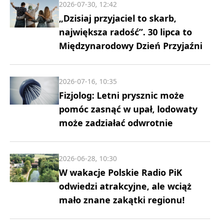
2026-07-30, 12:42
„Dzisiaj przyjaciel to skarb,
największa radość”. 30 lipca to
Międzynarodowy Dzień Przyjaźni
2026-07-16, 10:35
Fizjolog: Letni prysznic może
pomóc zasnąć w upał, lodowaty
może zadziałać odwrotnie
2026-06-28, 10:30
W wakacje Polskie Radio PiK
odwiedzi atrakcyjne, ale wciąż
mało znane zakątki regionu!