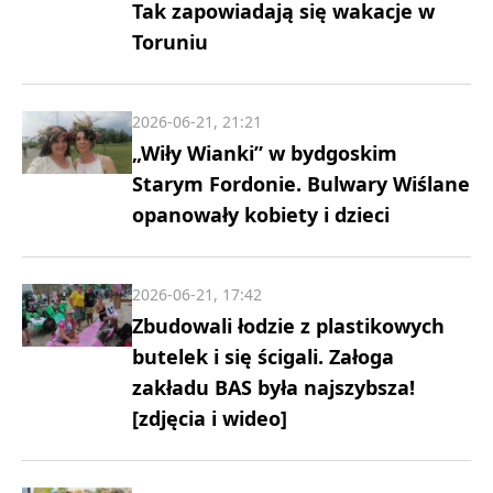
Tak zapowiadają się wakacje w
Toruniu
2026-06-21, 21:21
„Wiły Wianki” w bydgoskim
Starym Fordonie. Bulwary Wiślane
opanowały kobiety i dzieci
2026-06-21, 17:42
Zbudowali łodzie z plastikowych
butelek i się ścigali. Załoga
zakładu BAS była najszybsza!
[zdjęcia i wideo]