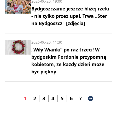
2026-06-20, 19:00
Bydgoszczanie jeszcze bliżej rzeki
- nie tylko przez upał. Trwa „Ster
na Bydgoszcz" [zdjęcia]
2026-06-20, 11:30
„Wiły Wianki” po raz trzeci! W
bydgoskim Fordonie przypomną
kobietom, że każdy dzień może
być piękny
1
2
3
4
5
6
7