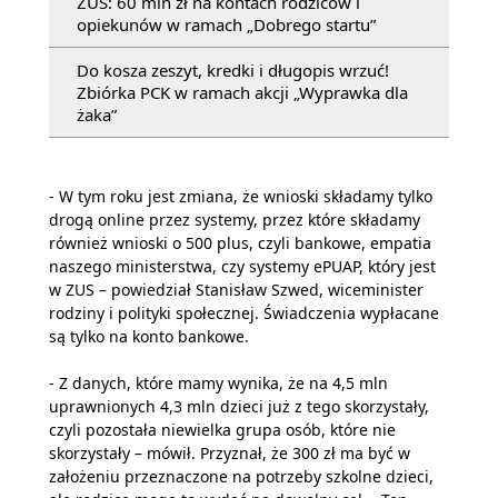
ZUS: 60 mln zł na kontach rodziców i
opiekunów w ramach „Dobrego startu”
Do kosza zeszyt, kredki i długopis wrzuć!
Zbiórka PCK w ramach akcji „Wyprawka dla
żaka”
- W tym roku jest zmiana, że wnioski składamy tylko
drogą online przez systemy, przez które składamy
również wnioski o 500 plus, czyli bankowe, empatia
naszego ministerstwa, czy systemy ePUAP, który jest
w ZUS – powiedział Stanisław Szwed, wiceminister
rodziny i polityki społecznej. Świadczenia wypłacane
są tylko na konto bankowe.
- Z danych, które mamy wynika, że na 4,5 mln
uprawnionych 4,3 mln dzieci już z tego skorzystały,
czyli pozostała niewielka grupa osób, które nie
skorzystały – mówił. Przyznał, że 300 zł ma być w
założeniu przeznaczone na potrzeby szkolne dzieci,