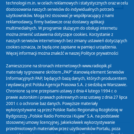
technologii m.in. w celach reklamowych i statystycznych oraz w celu
dostosowania naszych serwisów do indywidualnych potrzeb
użytkowników. Mogą też stosować je współpracujący z nami
reklamodawcy, firmy badawcze oraz dostawcy aplikacji
multimedialnych. W programie służącym do obsługi internetu
można zmienić ustawienia dotyczące cookies. Korzystanie z
Polityka Prywatności
naszych serwisów internetowych bez zmiany ustawień dotyczących
Zasady korzystania z Serwisu
cookies oznacza, że będą one zapisane w pamięci urządzenia.
Więcej informacji można znaleźć w naszej
Polityce prywatności
Organizacje Pożytku Publicznego
Cyfryzacja DAB+
Zamieszczone na stronach internetowych www.radiopik.pl
materiały sygnowane skrótem „PAP” stanowią element Serwisów
Polityka ochrony danych osobowych
Informacyjnych PAP, będących bazą danych, których producentem
Abonament
i wydawcą jest Polska Agencja Prasowa S.A. z siedzibą w Warszawie.
Zamówienia publiczne
Chronione są one przepisami ustawy z dnia 4 lutego 1994 r. o
prawie autorskim i prawach pokrewnych oraz ustawy z dnia 27 lipca
2001 r. o ochronie baz danych. Powyższe materiały
Biuletyn Informacji Publicznej
wykorzystywane są przez Polskie Radio Regionalną Rozgłośnię w
Bydgoszczy „Polskie Radio Pomorza i Kujaw” S.A. na podstawie
stosownej umowy licencyjnej. Jakiekolwiek wykorzystywanie
przedmiotowych materiałów przez użytkowników Portalu, poza