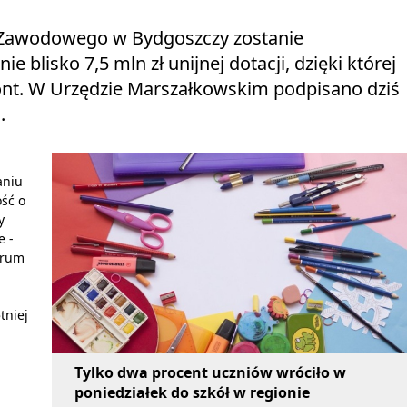
 Zawodowego w Bydgoszczy zostanie
blisko 7,5 mln zł unijnej dotacji, dzięki której
nt. W Urzędzie Marszałkowskim podpisano dziś
.
aniu
ść o
y
e -
trum
tniej
Tylko dwa procent uczniów wróciło w
poniedziałek do szkół w regionie