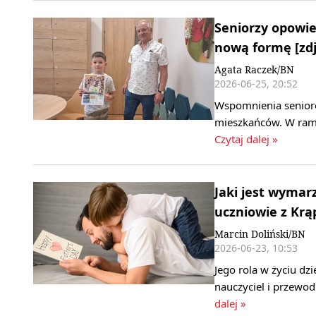
Seniorzy opowie
nową formę [zdj
Agata Raczek/BN
2026-06-25, 20:52
Wspomnienia senioró
mieszkańców. W rama
Czytaj dalej »
Jaki jest wymar
uczniowie z Krą
Marcin Doliński/BN
2026-06-23, 10:53
Jego rola w życiu dzi
nauczyciel i przewod
dalej »