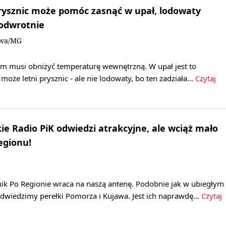
 prysznic może pomóc zasnąć w upał, lodowaty
 odwrotnie
owa/MG
zm musi obniżyć temperaturę wewnętrzną. W upał jest to
może letni prysznic - ale nie lodowaty, bo ten zadziała…
Czytaj
ie Radio PiK odwiedzi atrakcyjne, ale wciąż mało
egionu!
k Po Regionie wraca na naszą antenę. Podobnie jak w ubiegłym
 odwiedzimy perełki Pomorza i Kujawa. Jest ich naprawdę…
Czytaj