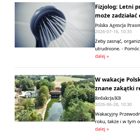
Fizjolog: Letni
może zadziałać
Polska Agencja Pras
2026-07-16, 10:35
Żeby zasnąć, organi
utrudnione. - Pomóc 
dalej »
W wakacje Polsk
znane zakątki r
Redakcja/KB
2026-06-28, 10:30
Wakacyjny Przewodni
roku, także i w tym
dalej »