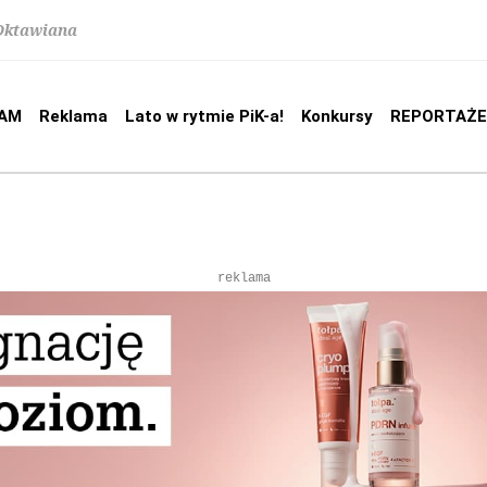
 Oktawiana
AM
Reklama
Lato w rytmie PiK-a!
Konkursy
REPORTAŻE
reklama