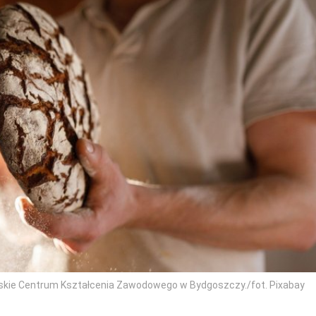
kie Centrum Kształcenia Zawodowego w Bydgoszczy./fot. Pixabay