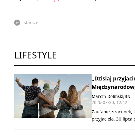
starsze
LIFESTYLE
„Dzisiaj przyjaci
Międzynarodowy
Marcin Doliński/BN
2026-07-30, 12:42
Zaufanie, szacunek,
przyjaciela. 30 lipc