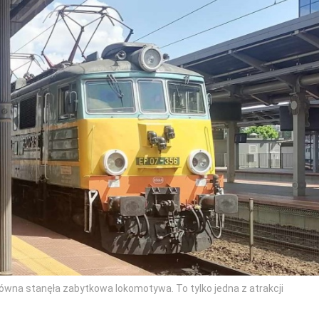
ówna stanęła zabytkowa lokomotywa. To tylko jedna z atrakcji