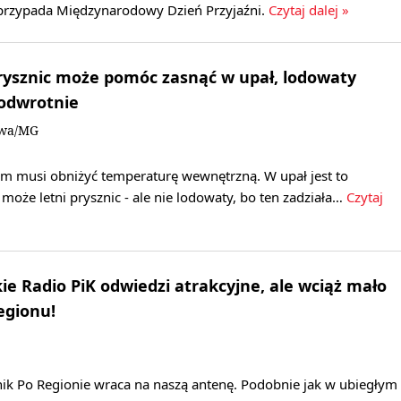
a przypada Międzynarodowy Dzień Przyjaźni.
Czytaj dalej »
 prysznic może pomóc zasnąć w upał, lodowaty
 odwrotnie
owa/MG
zm musi obniżyć temperaturę wewnętrzną. W upał jest to
może letni prysznic - ale nie lodowaty, bo ten zadziała…
Czytaj
ie Radio PiK odwiedzi atrakcyjne, ale wciąż mało
egionu!
k Po Regionie wraca na naszą antenę. Podobnie jak w ubiegłym