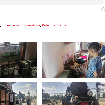
a
,
zwiedzenia
,
lokomotywa
,
Kolej dla Ciebie