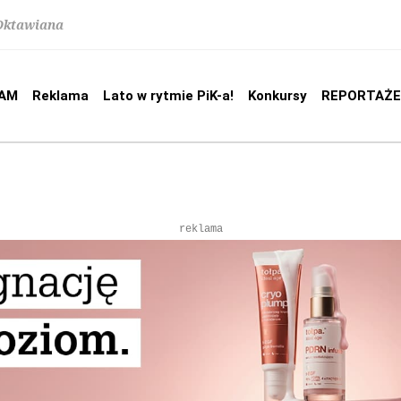
 Oktawiana
AM
Reklama
Lato w rytmie PiK-a!
Konkursy
REPORTAŻE
reklama