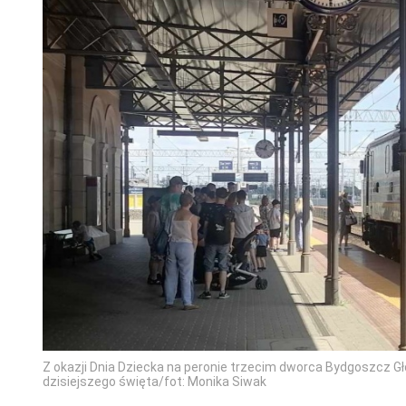
Z okazji Dnia Dziecka na peronie trzecim dworca Bydgoszcz Gł
dzisiejszego święta/fot: Monika Siwak