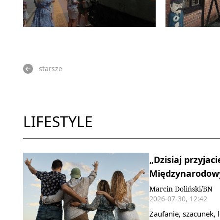
starsze
LIFESTYLE
„Dzisiaj przyjaci
Międzynarodowy
Marcin Doliński/BN
2026-07-30, 12:42
Zaufanie, szacunek,