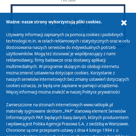
reklama
Ważne: nasze strony wykorzystują pliki cookies.
Używamy informacji zapisanych za pomocą cookies i podobnych
technologii m.in. w celach reklamowych i statystycznych oraz w celu
dostosowania naszych serwisów do indywidualnych potrzeb
użytkowników. Mogą też stosować je współpracujący z nami
reklamodawcy, firmy badawcze oraz dostawcy aplikacji
multimedialnych. W programie służącym do obsługi internetu
można zmienić ustawienia dotyczące cookies. Korzystanie z
Polityka Prywatności
naszych serwisów internetowych bez zmiany ustawień dotyczących
Zasady korzystania z Serwisu
cookies oznacza, że będą one zapisane w pamięci urządzenia.
Więcej informacji można znaleźć w naszej
Polityce prywatności
Organizacje Pożytku Publicznego
Cyfryzacja DAB+
Zamieszczone na stronach internetowych www.radiopik.pl
materiały sygnowane skrótem „PAP” stanowią element Serwisów
Polityka ochrony danych osobowych
Informacyjnych PAP, będących bazą danych, których producentem
Abonament
i wydawcą jest Polska Agencja Prasowa S.A. z siedzibą w Warszawie.
Zamówienia publiczne
Chronione są one przepisami ustawy z dnia 4 lutego 1994 r. o