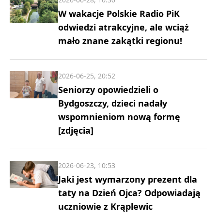
W wakacje Polskie Radio PiK
odwiedzi atrakcyjne, ale wciąż
mało znane zakątki regionu!
2026-06-25, 20:52
Seniorzy opowiedzieli o
Bydgoszczy, dzieci nadały
wspomnieniom nową formę
[zdjęcia]
2026-06-23, 10:53
Jaki jest wymarzony prezent dla
taty na Dzień Ojca? Odpowiadają
uczniowie z Krąplewic