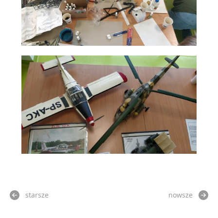
starsze
nowsze