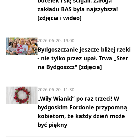
butelek i się ścigali. Załoga
zakładu BAS była najszybsza!
[zdjęcia i wideo]
2026-06-20, 19:00
Bydgoszczanie jeszcze bliżej rzeki
- nie tylko przez upał. Trwa „Ster
na Bydgoszcz" [zdjęcia]
2026-06-20, 11:30
„Wiły Wianki” po raz trzeci! W
bydgoskim Fordonie przypomną
kobietom, że każdy dzień może
być piękny