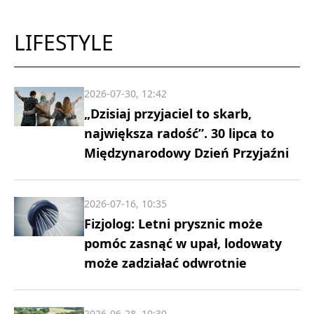
LIFESTYLE
2026-07-30, 12:42
„Dzisiaj przyjaciel to skarb,
największa radość”. 30 lipca to
Międzynarodowy Dzień Przyjaźni
2026-07-16, 10:35
Fizjolog: Letni prysznic może
pomóc zasnąć w upał, lodowaty
może zadziałać odwrotnie
2026-06-28, 10:30