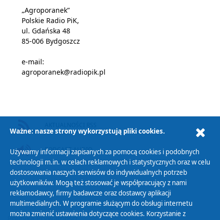
„Agroporanek”
Polskie Radio PiK,
ul. Gdańska 48
85-006 Bydgoszcz
e-mail:
agroporanek@radiopik.pl
AKTUALNOŚCI RSS
Ważne: nasze strony wykorzystują pliki cookies.
PODCAST AUDIO
Używamy informacji zapisanych za pomocą cookies i podobnych
technologii m.in. w celach reklamowych i statystycznych oraz w celu
dostosowania naszych serwisów do indywidualnych potrzeb
użytkowników. Mogą też stosować je współpracujący z nami
reklamodawcy, firmy badawcze oraz dostawcy aplikacji
multimedialnych. W programie służącym do obsługi internetu
można zmienić ustawienia dotyczące cookies. Korzystanie z
Polityka Prywatności