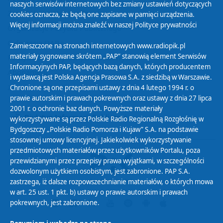
naszych serwisów internetowych bez zmiany ustawień dotyczących
Zasady korzystania z Serwisu
cookies oznacza, że będą one zapisane w pamięci urządzenia.
Więcej informacji można znaleźć w naszej
Polityce prywatności
Organizacje Pożytku Publicznego
Cyfryzacja DAB+
Zamieszczone na stronach internetowych www.radiopik.pl
materiały sygnowane skrótem „PAP” stanowią element Serwisów
Polityka ochrony danych osobowych
Informacyjnych PAP, będących bazą danych, których producentem
Abonament
i wydawcą jest Polska Agencja Prasowa S.A. z siedzibą w Warszawie.
Zamówienia publiczne
Chronione są one przepisami ustawy z dnia 4 lutego 1994 r. o
prawie autorskim i prawach pokrewnych oraz ustawy z dnia 27 lipca
2001 r. o ochronie baz danych. Powyższe materiały
Biuletyn Informacji Publicznej
wykorzystywane są przez Polskie Radio Regionalną Rozgłośnię w
Bydgoszczy „Polskie Radio Pomorza i Kujaw” S.A. na podstawie
stosownej umowy licencyjnej. Jakiekolwiek wykorzystywanie
przedmiotowych materiałów przez użytkowników Portalu, poza
przewidzianymi przez przepisy prawa wyjątkami, w szczególności
dozwolonym użytkiem osobistym, jest zabronione. PAP S.A.
zastrzega, iż dalsze rozpowszechnianie materiałów, o których mowa
w art. 25 ust. 1 pkt. b) ustawy o prawie autorskim i prawach
pokrewnych, jest zabronione.