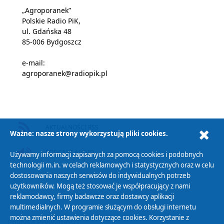
„Agroporanek”
Polskie Radio PiK,
ul. Gdańska 48
85-006 Bydgoszcz
e-mail:
agroporanek@radiopik.pl
AKTUALNOŚCI RSS
Ważne: nasze strony wykorzystują pliki cookies.
PODCAST AUDIO
Używamy informacji zapisanych za pomocą cookies i podobnych
technologii m.in. w celach reklamowych i statystycznych oraz w celu
dostosowania naszych serwisów do indywidualnych potrzeb
użytkowników. Mogą też stosować je współpracujący z nami
reklamodawcy, firmy badawcze oraz dostawcy aplikacji
multimedialnych. W programie służącym do obsługi internetu
można zmienić ustawienia dotyczące cookies. Korzystanie z
Polityka Prywatności