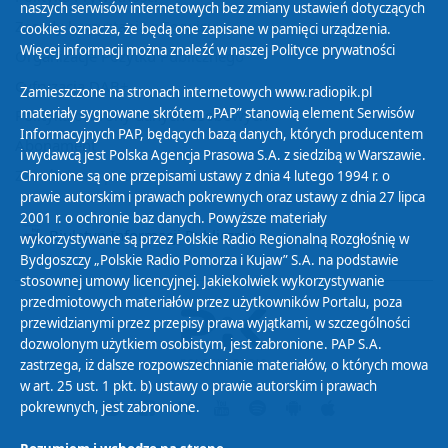
naszych serwisów internetowych bez zmiany ustawień dotyczących
Zasady korzystania z Serwisu
cookies oznacza, że będą one zapisane w pamięci urządzenia.
Więcej informacji można znaleźć w naszej
Polityce prywatności
Organizacje Pożytku Publicznego
Cyfryzacja DAB+
Zamieszczone na stronach internetowych www.radiopik.pl
materiały sygnowane skrótem „PAP” stanowią element Serwisów
Polityka ochrony danych osobowych
Informacyjnych PAP, będących bazą danych, których producentem
Abonament
i wydawcą jest Polska Agencja Prasowa S.A. z siedzibą w Warszawie.
Zamówienia publiczne
Chronione są one przepisami ustawy z dnia 4 lutego 1994 r. o
prawie autorskim i prawach pokrewnych oraz ustawy z dnia 27 lipca
2001 r. o ochronie baz danych. Powyższe materiały
Biuletyn Informacji Publicznej
wykorzystywane są przez Polskie Radio Regionalną Rozgłośnię w
Bydgoszczy „Polskie Radio Pomorza i Kujaw” S.A. na podstawie
stosownej umowy licencyjnej. Jakiekolwiek wykorzystywanie
przedmiotowych materiałów przez użytkowników Portalu, poza
przewidzianymi przez przepisy prawa wyjątkami, w szczególności
dozwolonym użytkiem osobistym, jest zabronione. PAP S.A.
zastrzega, iż dalsze rozpowszechnianie materiałów, o których mowa
w art. 25 ust. 1 pkt. b) ustawy o prawie autorskim i prawach
pokrewnych, jest zabronione.