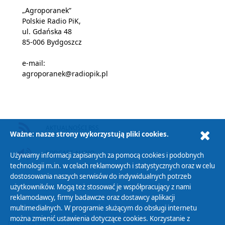
„Agroporanek”
Polskie Radio PiK,
ul. Gdańska 48
85-006 Bydgoszcz
e-mail:
agroporanek@radiopik.pl
AKTUALNOŚCI RSS
Ważne: nasze strony wykorzystują pliki cookies.
PODCAST AUDIO
Używamy informacji zapisanych za pomocą cookies i podobnych
technologii m.in. w celach reklamowych i statystycznych oraz w celu
dostosowania naszych serwisów do indywidualnych potrzeb
użytkowników. Mogą też stosować je współpracujący z nami
reklamodawcy, firmy badawcze oraz dostawcy aplikacji
multimedialnych. W programie służącym do obsługi internetu
można zmienić ustawienia dotyczące cookies. Korzystanie z
Polityka Prywatności