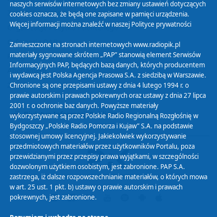
naszych serwisów internetowych bez zmiany ustawień dotyczących
Zasady korzystania z Serwisu
cookies oznacza, że będą one zapisane w pamięci urządzenia.
Więcej informacji można znaleźć w naszej
Polityce prywatności
Organizacje Pożytku Publicznego
Cyfryzacja DAB+
Zamieszczone na stronach internetowych www.radiopik.pl
materiały sygnowane skrótem „PAP” stanowią element Serwisów
Polityka ochrony danych osobowych
Informacyjnych PAP, będących bazą danych, których producentem
Abonament
i wydawcą jest Polska Agencja Prasowa S.A. z siedzibą w Warszawie.
Zamówienia publiczne
Chronione są one przepisami ustawy z dnia 4 lutego 1994 r. o
prawie autorskim i prawach pokrewnych oraz ustawy z dnia 27 lipca
2001 r. o ochronie baz danych. Powyższe materiały
Biuletyn Informacji Publicznej
wykorzystywane są przez Polskie Radio Regionalną Rozgłośnię w
Bydgoszczy „Polskie Radio Pomorza i Kujaw” S.A. na podstawie
stosownej umowy licencyjnej. Jakiekolwiek wykorzystywanie
przedmiotowych materiałów przez użytkowników Portalu, poza
przewidzianymi przez przepisy prawa wyjątkami, w szczególności
dozwolonym użytkiem osobistym, jest zabronione. PAP S.A.
zastrzega, iż dalsze rozpowszechnianie materiałów, o których mowa
w art. 25 ust. 1 pkt. b) ustawy o prawie autorskim i prawach
pokrewnych, jest zabronione.