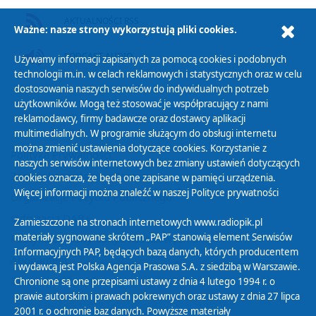
AKTUALNOŚCI RSS
Ważne: nasze strony wykorzystują pliki cookies.
PODCAST AUDIO
Używamy informacji zapisanych za pomocą cookies i podobnych
technologii m.in. w celach reklamowych i statystycznych oraz w celu
dostosowania naszych serwisów do indywidualnych potrzeb
użytkowników. Mogą też stosować je współpracujący z nami
reklamodawcy, firmy badawcze oraz dostawcy aplikacji
multimedialnych. W programie służącym do obsługi internetu
można zmienić ustawienia dotyczące cookies. Korzystanie z
Polityka Prywatności
naszych serwisów internetowych bez zmiany ustawień dotyczących
Zasady korzystania z Serwisu
cookies oznacza, że będą one zapisane w pamięci urządzenia.
Więcej informacji można znaleźć w naszej
Polityce prywatności
Organizacje Pożytku Publicznego
Cyfryzacja DAB+
Zamieszczone na stronach internetowych www.radiopik.pl
materiały sygnowane skrótem „PAP” stanowią element Serwisów
Polityka ochrony danych osobowych
Informacyjnych PAP, będących bazą danych, których producentem
Abonament
i wydawcą jest Polska Agencja Prasowa S.A. z siedzibą w Warszawie.
Zamówienia publiczne
Chronione są one przepisami ustawy z dnia 4 lutego 1994 r. o
prawie autorskim i prawach pokrewnych oraz ustawy z dnia 27 lipca
2001 r. o ochronie baz danych. Powyższe materiały