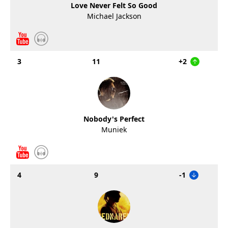
Love Never Felt So Good
Michael Jackson
3
11
+2
Nobody's Perfect
Muniek
4
9
-1