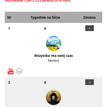
Notowanie 1240 z 22 czerwca 2014 roku.
Nr
Tygodnie na liście
Zmiana
1
6
Wszystko ma swój czas
Perfect
2
6