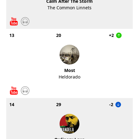
Calm After The Storm
The Common Linnets
13
20
+2
Most
Heldorado
14
29
-2