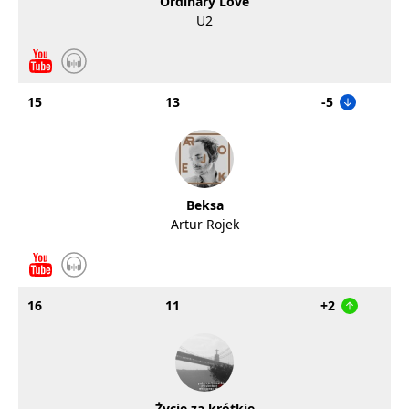
Ordinary Love
U2
15
13
-5
Beksa
Artur Rojek
16
11
+2
Życie za krótkie