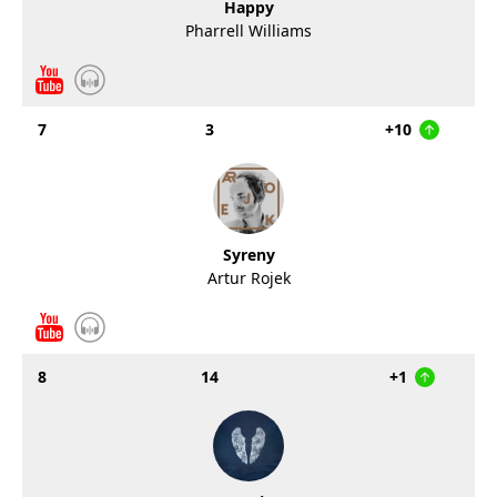
Happy
Pharrell Williams
7
3
+10
Syreny
Artur Rojek
8
14
+1