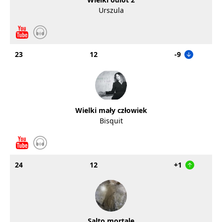
Urszula
23
12
-9
Wielki mały człowiek
Bisquit
24
12
+1
Salto mortale