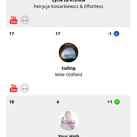
Patrycja Kosiarkiewicz & Effortless
17
17
-1
Sailing
Mike Oldfield
18
4
+1
Your High