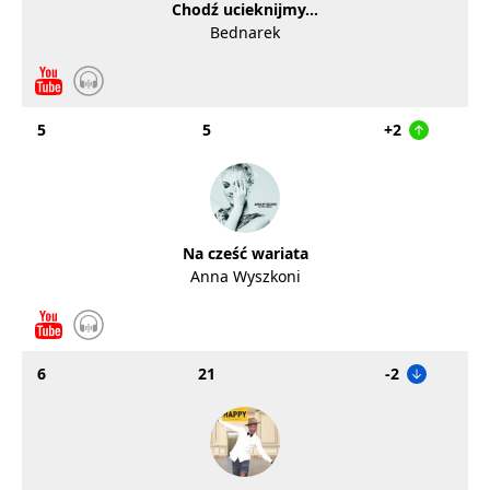
Chodź ucieknijmy...
Bednarek
5
5
+2
Na cześć wariata
Anna Wyszkoni
6
21
-2