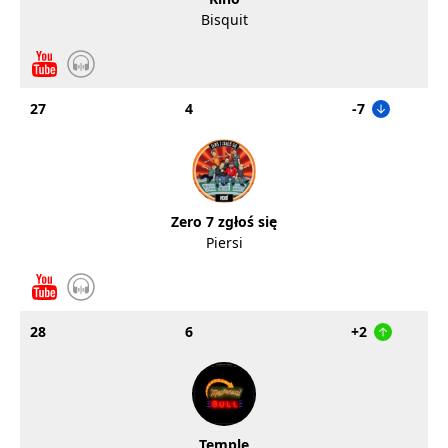
Bisquit
27
4
-7
Zero 7 zgłoś się
Piersi
28
6
+2
Temple