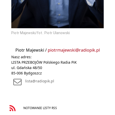
Piotr Majewski/fot.: Piotr Ulanowski
Piotr Majewski /
piotrmajewski@radiopik.pl
Nasz adres:
LISTA PRZEBOJÓW Polskiego Radia PiK
ul. Gdańska 48/50
85-006 Bydgoszcz
lista@radiopik.pl
NOTOWANIE LISTY RSS