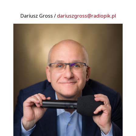
Dariusz Gross /
dariuszgross@radiopik.pl