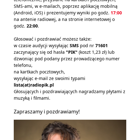
SMS-ami, w e-mailach, poprzez aplikację mobilną
(Android, iOS) i prezentujemy wyniki po godz.
17:00
na antenie radiowej, a na stronie internetowej o
godz.
22:00
.
Głosować i pozdrawiać możesz także:
w czasie audycji wysyłając
SMS
pod nr
71601
zaczynający się od hasła
"PIK"
(koszt 1,23 zł) lub
dzwoniąc pod podany przez prowadzącego numer
telefonu,
na kartkach pocztowych,
wysyłając e-mail ze swoimi typami
lista(at)radiopik.pl
Głosujących i pozdrawiających nagradzamy płytami z
muzyką i filmami.
Zapraszamy i pozdrawiamy!