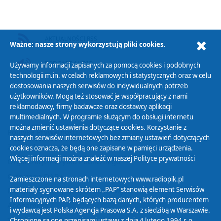
AKTUALNOŚCI RSS
Ważne: nasze strony wykorzystują pliki cookies.
PODCAST AUDIO
Używamy informacji zapisanych za pomocą cookies i podobnych
technologii m.in. w celach reklamowych i statystycznych oraz w celu
dostosowania naszych serwisów do indywidualnych potrzeb
użytkowników. Mogą też stosować je współpracujący z nami
reklamodawcy, firmy badawcze oraz dostawcy aplikacji
multimedialnych. W programie służącym do obsługi internetu
można zmienić ustawienia dotyczące cookies. Korzystanie z
Polityka Prywatności
naszych serwisów internetowych bez zmiany ustawień dotyczących
Zasady korzystania z Serwisu
cookies oznacza, że będą one zapisane w pamięci urządzenia.
Więcej informacji można znaleźć w naszej
Polityce prywatności
Organizacje Pożytku Publicznego
Cyfryzacja DAB+
Zamieszczone na stronach internetowych www.radiopik.pl
materiały sygnowane skrótem „PAP” stanowią element Serwisów
Polityka ochrony danych osobowych
Informacyjnych PAP, będących bazą danych, których producentem
Abonament
i wydawcą jest Polska Agencja Prasowa S.A. z siedzibą w Warszawie.
Zamówienia publiczne
Chronione są one przepisami ustawy z dnia 4 lutego 1994 r. o