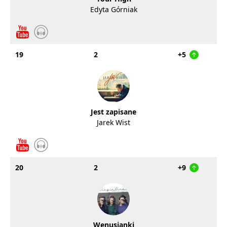
Edyta Górniak
19
2
+5
Jest zapisane
Jarek Wist
20
2
+9
Wenusjanki