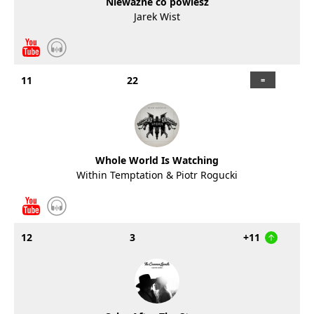
Nieważne co powiesz
Jarek Wist
11
22
Whole World Is Watching
Within Temptation & Piotr Rogucki
12
3
+11