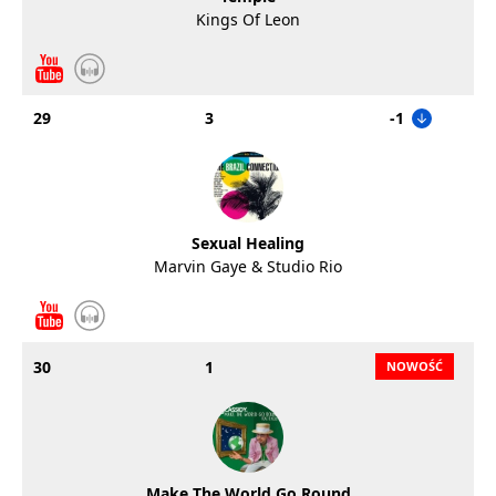
Kings Of Leon
29
3
-1
Sexual Healing
Marvin Gaye & Studio Rio
30
1
Make The World Go Round