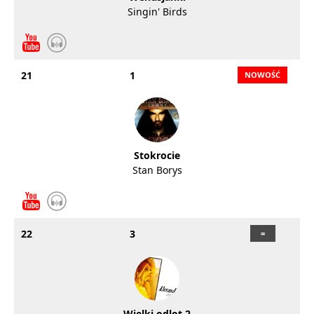
Singin' Birds
21
1
Stokrocie
Stan Borys
22
3
Wielki odlot 2