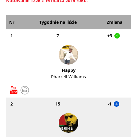
Notowanie 1226 z 16 marca 2014 roku.
Nr
Tygodnie na liście
Zmiana
1
7
+3
Happy
Pharrell Williams
2
15
-1