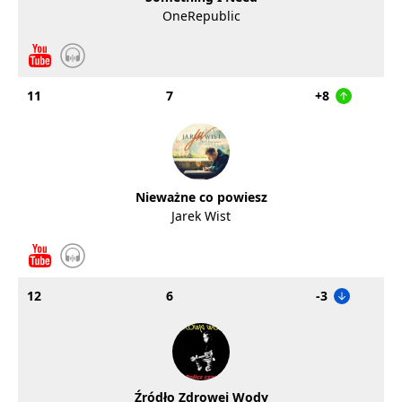
OneRepublic
11
7
+8
Nieważne co powiesz
Jarek Wist
12
6
-3
Źródło Zdrowej Wody