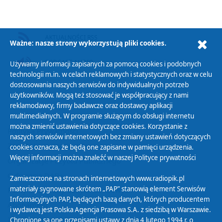
AKTUALNOŚCI RSS
Ważne: nasze strony wykorzystują pliki cookies.
PODCAST AUDIO
Używamy informacji zapisanych za pomocą cookies i podobnych
technologii m.in. w celach reklamowych i statystycznych oraz w celu
dostosowania naszych serwisów do indywidualnych potrzeb
użytkowników. Mogą też stosować je współpracujący z nami
reklamodawcy, firmy badawcze oraz dostawcy aplikacji
multimedialnych. W programie służącym do obsługi internetu
można zmienić ustawienia dotyczące cookies. Korzystanie z
Polityka Prywatności
naszych serwisów internetowych bez zmiany ustawień dotyczących
Zasady korzystania z Serwisu
cookies oznacza, że będą one zapisane w pamięci urządzenia.
Więcej informacji można znaleźć w naszej
Polityce prywatności
Organizacje Pożytku Publicznego
Cyfryzacja DAB+
Zamieszczone na stronach internetowych www.radiopik.pl
materiały sygnowane skrótem „PAP” stanowią element Serwisów
Polityka ochrony danych osobowych
Informacyjnych PAP, będących bazą danych, których producentem
Abonament
i wydawcą jest Polska Agencja Prasowa S.A. z siedzibą w Warszawie.
Zamówienia publiczne
Chronione są one przepisami ustawy z dnia 4 lutego 1994 r. o