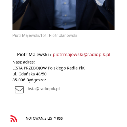
Piotr Majewski/fot.: Piotr Ulanowski
Piotr Majewski /
piotrmajewski@radiopik.pl
Nasz adres:
LISTA PRZEBOJÓW Polskiego Radia PiK
ul. Gdańska 48/50
85-006 Bydgoszcz
lista@radiopik.pl
NOTOWANIE LISTY RSS