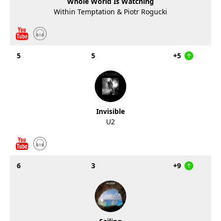
Whole World Is Watching
Within Temptation & Piotr Rogucki
5
5
+5
Invisible
U2
6
3
+9