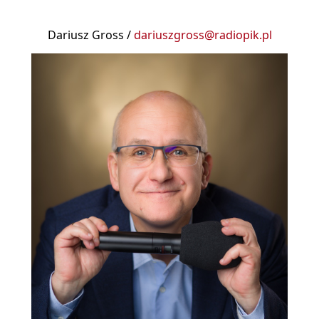
Dariusz Gross /
dariuszgross@radiopik.pl