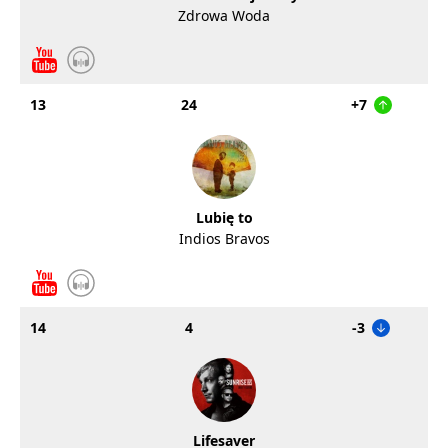
Zdrowa Woda
13
24
+7
Lubię to
Indios Bravos
14
4
-3
Lifesaver