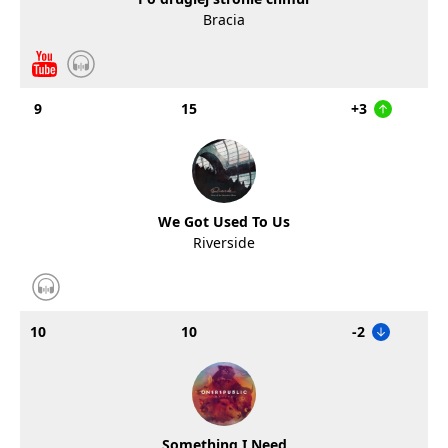
Bracia
9
15
+3
We Got Used To Us
Riverside
10
10
-2
Something I Need