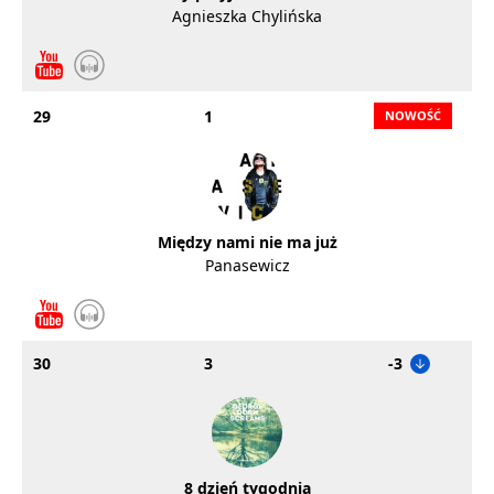
Agnieszka Chylińska
29
1
Między nami nie ma już
Panasewicz
30
3
-3
8 dzień tygodnia