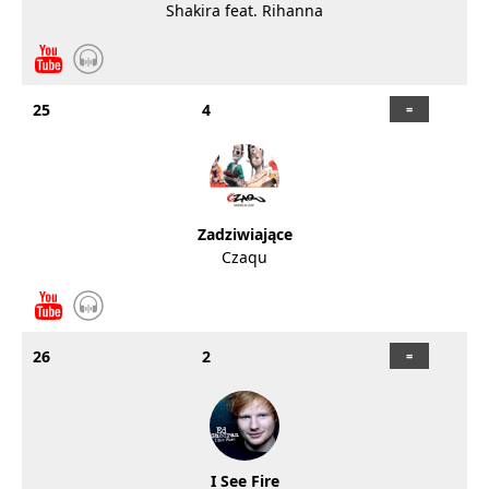
Shakira feat. Rihanna
25
4
Zadziwiające
Czaqu
26
2
I See Fire