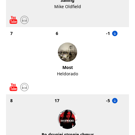
Sailing
Mike Oldfield
7
6
-1
Most
Heldorado
8
17
-5
Po drugiej stronie chmur