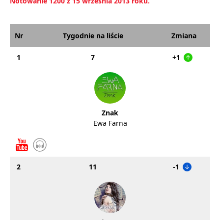
Notowanie 1200 z 15 września 2013 roku.
Nr
Tygodnie na liście
Zmiana
1
7
+1
Znak
Ewa Farna
2
11
-1