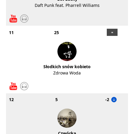
Daft Punk feat. Pharrell Williams
11
25
Słodkich snów kobieto
Zdrowa Woda
12
5
-2
Czwórka