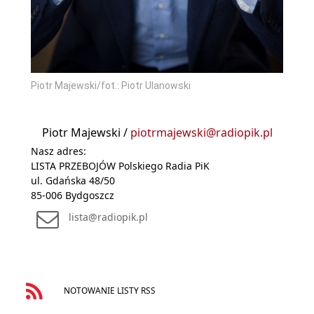
Piotr Majewski/fot.: Piotr Ulanowski
Piotr Majewski /
piotrmajewski@radiopik.pl
Nasz adres:
LISTA PRZEBOJÓW Polskiego Radia PiK
ul. Gdańska 48/50
85-006 Bydgoszcz
lista@radiopik.pl
NOTOWANIE LISTY RSS