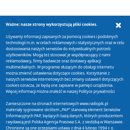
AKTUALNOŚCI RSS
Ważne: nasze strony wykorzystują pliki cookies.
PODCAST AUDIO
Używamy informacji zapisanych za pomocą cookies i podobnych
technologii m.in. w celach reklamowych i statystycznych oraz w celu
dostosowania naszych serwisów do indywidualnych potrzeb
użytkowników. Mogą też stosować je współpracujący z nami
reklamodawcy, firmy badawcze oraz dostawcy aplikacji
multimedialnych. W programie służącym do obsługi internetu
można zmienić ustawienia dotyczące cookies. Korzystanie z
Polityka Prywatności
naszych serwisów internetowych bez zmiany ustawień dotyczących
Zasady korzystania z Serwisu
cookies oznacza, że będą one zapisane w pamięci urządzenia.
Więcej informacji można znaleźć w naszej
Polityce prywatności
Organizacje Pożytku Publicznego
Cyfryzacja DAB+
Zamieszczone na stronach internetowych www.radiopik.pl
materiały sygnowane skrótem „PAP” stanowią element Serwisów
Polityka ochrony danych osobowych
Informacyjnych PAP, będących bazą danych, których producentem
Abonament
i wydawcą jest Polska Agencja Prasowa S.A. z siedzibą w Warszawie.
Zamówienia publiczne
Chronione są one przepisami ustawy z dnia 4 lutego 1994 r. o