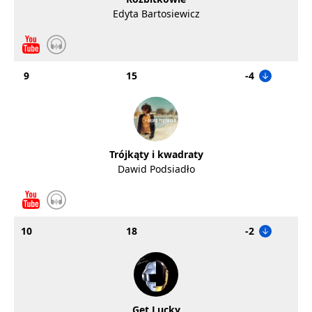
Edyta Bartosiewicz
9
15
-4
Trójkąty i kwadraty
Dawid Podsiadło
10
18
-2
Get Lucky