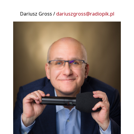
Dariusz Gross /
dariuszgross@radiopik.pl