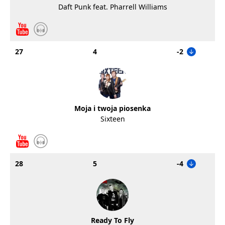
Daft Punk feat. Pharrell Williams
27
4
-2
Moja i twoja piosenka
Sixteen
28
5
-4
Ready To Fly