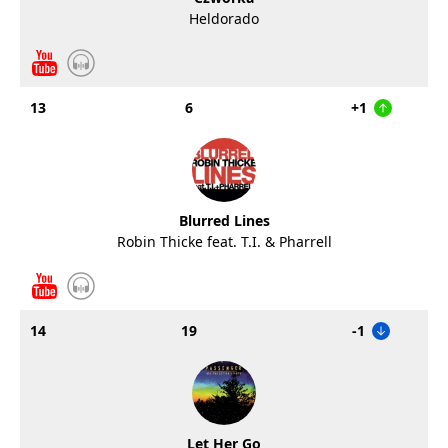
Heldorado
13
6
+1
Blurred Lines
Robin Thicke feat. T.I. & Pharrell
14
19
-1
Let Her Go