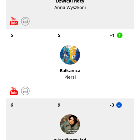
Dźwięki nocy
Anna Wyszkoni
5
5
+1
Bałkanica
Piersi
6
9
-3