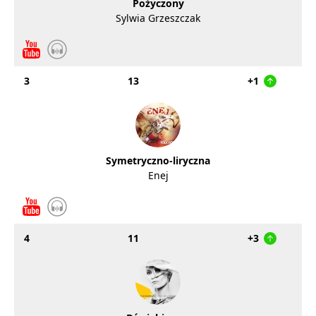
Pożyczony
Sylwia Grzeszczak
3
13
+1
Symetryczno-liryczna
Enej
4
11
+3