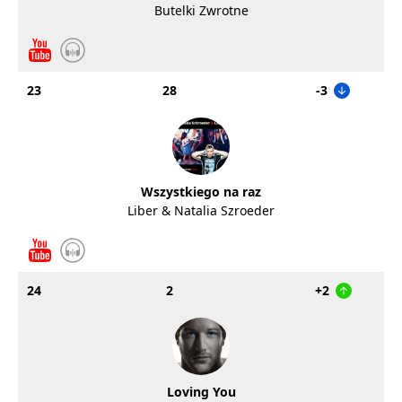
Butelki Zwrotne
23
28
-3
Wszystkiego na raz
Liber & Natalia Szroeder
24
2
+2
Loving You