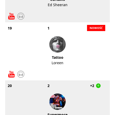
Ed Sheeran
19
1
Tattoo
Loreen
20
2
+2
Supermoce