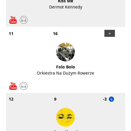
Kiss Me
Dermot Kennedy
11
16
Folo Bolo
Orkiestra Na Dużym Rowerze
12
9
-3