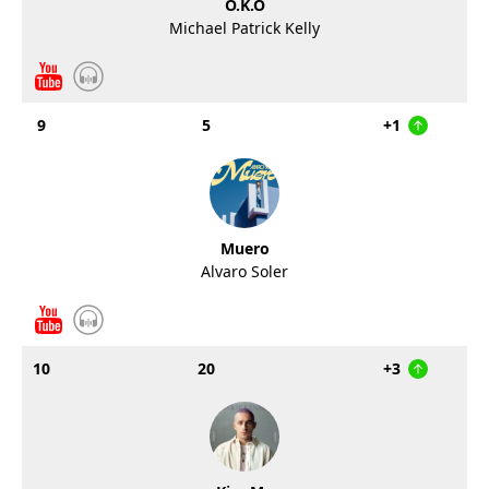
O.K.O
Michael Patrick Kelly
9
5
+1
Muero
Alvaro Soler
10
20
+3