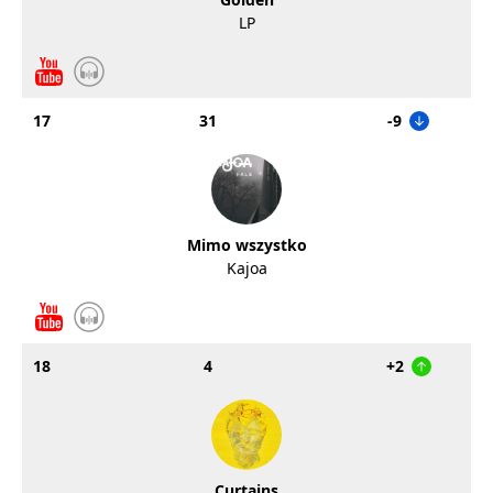
LP
17
31
-9
Mimo wszystko
Kajoa
18
4
+2
Curtains