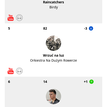
Raincatchers
Birdy
5
82
-3
Wrzuć na luz
Orkiestra Na Dużym Rowerze
6
14
+1