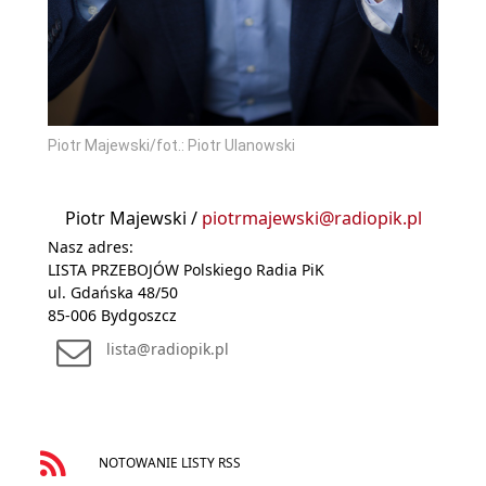
Piotr Majewski/fot.: Piotr Ulanowski
Piotr Majewski /
piotrmajewski@radiopik.pl
Nasz adres:
LISTA PRZEBOJÓW Polskiego Radia PiK
ul. Gdańska 48/50
85-006 Bydgoszcz
lista@radiopik.pl
NOTOWANIE LISTY RSS