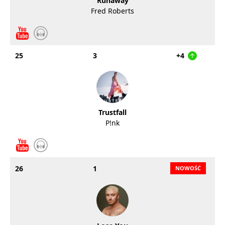
Runaway
Fred Roberts
25
3
+4
Trustfall
P!nk
26
1