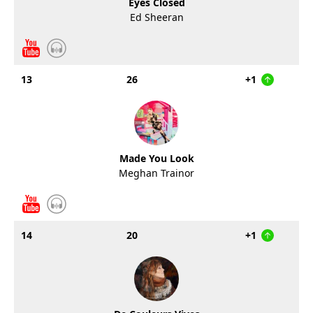
Eyes Closed
Ed Sheeran
13
26
+1
Made You Look
Meghan Trainor
14
20
+1