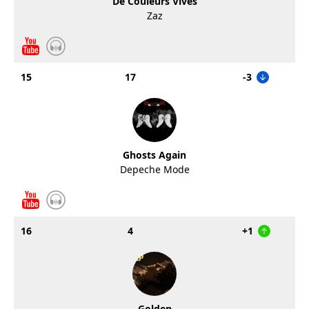
De Couleurs Vives
Zaz
15
17
-3
Ghosts Again
Depeche Mode
16
4
+1
Golden