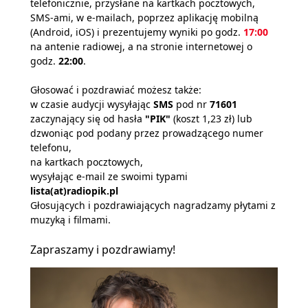
telefonicznie, przysłane na kartkach pocztowych,
SMS-ami, w e-mailach, poprzez aplikację mobilną
(Android, iOS) i prezentujemy wyniki po godz.
17:00
na antenie radiowej, a na stronie internetowej o
godz.
22:00
.
Głosować i pozdrawiać możesz także:
w czasie audycji wysyłając
SMS
pod nr
71601
zaczynający się od hasła
"PIK"
(koszt 1,23 zł) lub
dzwoniąc pod podany przez prowadzącego numer
telefonu,
na kartkach pocztowych,
wysyłając e-mail ze swoimi typami
lista(at)radiopik.pl
Głosujących i pozdrawiających nagradzamy płytami z
muzyką i filmami.
Zapraszamy i pozdrawiamy!