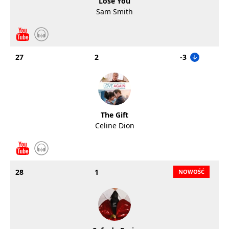
Lose You
Sam Smith
27
2
-3
The Gift
Celine Dion
28
1