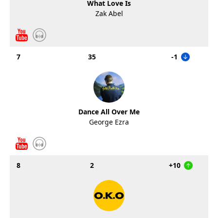
What Love Is
Zak Abel
7
35
-1
Dance All Over Me
George Ezra
8
2
+10