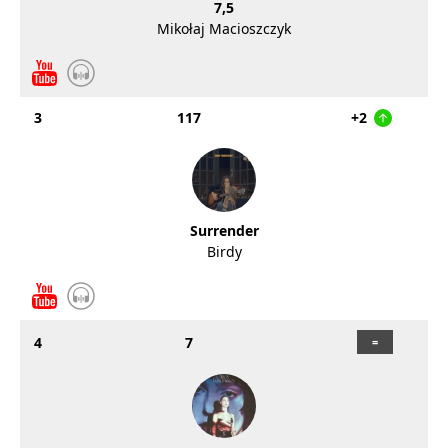
7,5
Mikołaj Macioszczyk
3
117
+2
Surrender
Birdy
4
7