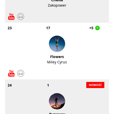
Zakopower
23
17
+5
Flowers
Miley Cyrus
24
1