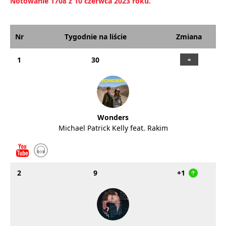
Notowanie 1708 z 10 czerwca 2023 roku.
Nr
Tygodnie na liście
Zmiana
1
30
Wonders
Michael Patrick Kelly feat. Rakim
2
9
+1