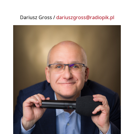
Dariusz Gross /
dariuszgross@radiopik.pl