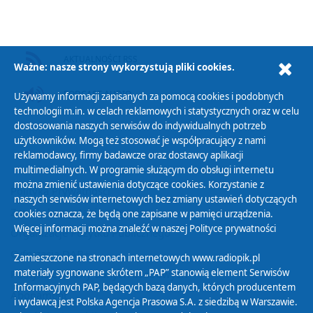
AKTUALNOŚCI RSS
Ważne: nasze strony wykorzystują pliki cookies.
PODCAST AUDIO
Używamy informacji zapisanych za pomocą cookies i podobnych
technologii m.in. w celach reklamowych i statystycznych oraz w celu
dostosowania naszych serwisów do indywidualnych potrzeb
użytkowników. Mogą też stosować je współpracujący z nami
reklamodawcy, firmy badawcze oraz dostawcy aplikacji
multimedialnych. W programie służącym do obsługi internetu
można zmienić ustawienia dotyczące cookies. Korzystanie z
Polityka Prywatności
naszych serwisów internetowych bez zmiany ustawień dotyczących
Zasady korzystania z Serwisu
cookies oznacza, że będą one zapisane w pamięci urządzenia.
Więcej informacji można znaleźć w naszej
Polityce prywatności
Organizacje Pożytku Publicznego
Cyfryzacja DAB+
Zamieszczone na stronach internetowych www.radiopik.pl
materiały sygnowane skrótem „PAP” stanowią element Serwisów
Polityka ochrony danych osobowych
Informacyjnych PAP, będących bazą danych, których producentem
Abonament
i wydawcą jest Polska Agencja Prasowa S.A. z siedzibą w Warszawie.