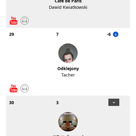
Cafe de Paris
Dawid Kwiatkowski
29
7
-6
Odklejony
Tacher
30
3