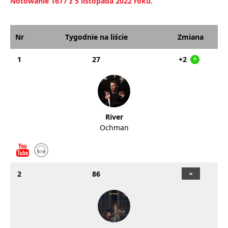
Notowanie 1677 z 5 listopada 2022 roku.
Nr
Tygodnie na liście
Zmiana
1
27
+2
River
Ochman
2
86