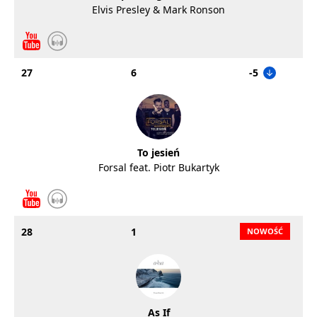
Elvis Presley & Mark Ronson
27
6
-5
To jesień
Forsal feat. Piotr Bukartyk
28
1
As If