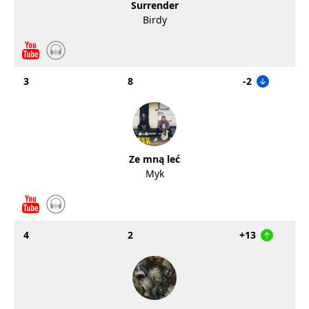
Surrender
Birdy
3
8
-2
Ze mną leć
Myk
4
2
+13