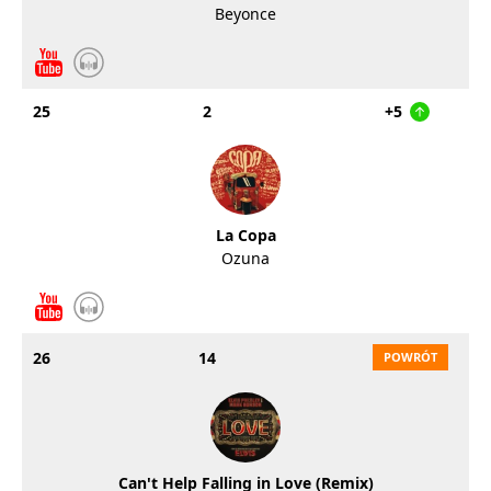
Beyonce
25
2
+5
La Copa
Ozuna
26
14
Can't Help Falling in Love (Remix)