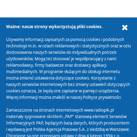
AKTUALNOŚCI RSS
Ważne: nasze strony wykorzystują pliki cookies.
PODCAST AUDIO
Używamy informacji zapisanych za pomocą cookies i podobnych
technologii m.in. w celach reklamowych i statystycznych oraz w celu
dostosowania naszych serwisów do indywidualnych potrzeb
użytkowników. Mogą też stosować je współpracujący z nami
reklamodawcy, firmy badawcze oraz dostawcy aplikacji
multimedialnych. W programie służącym do obsługi internetu
można zmienić ustawienia dotyczące cookies. Korzystanie z
Polityka Prywatności
naszych serwisów internetowych bez zmiany ustawień dotyczących
Zasady korzystania z Serwisu
cookies oznacza, że będą one zapisane w pamięci urządzenia.
Więcej informacji można znaleźć w naszej
Polityce prywatności
Organizacje Pożytku Publicznego
Cyfryzacja DAB+
Zamieszczone na stronach internetowych www.radiopik.pl
materiały sygnowane skrótem „PAP” stanowią element Serwisów
Polityka ochrony danych osobowych
Informacyjnych PAP, będących bazą danych, których producentem
Abonament
i wydawcą jest Polska Agencja Prasowa S.A. z siedzibą w Warszawie.
Zamówienia publiczne
Chronione są one przepisami ustawy z dnia 4 lutego 1994 r. o