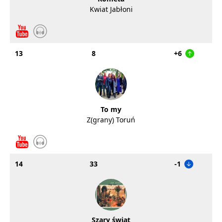
Kwiat Jabłoni
13
8
+6
To my
Z(grany) Toruń
14
33
-1
Szary świat