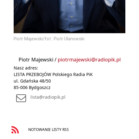
Piotr Majewski/fot.: Piotr Ulanowski
Piotr Majewski /
piotrmajewski@radiopik.pl
Nasz adres:
LISTA PRZEBOJÓW Polskiego Radia PiK
ul. Gdańska 48/50
85-006 Bydgoszcz
lista@radiopik.pl
NOTOWANIE LISTY RSS