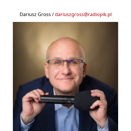
Dariusz Gross /
dariuszgross@radiopik.pl