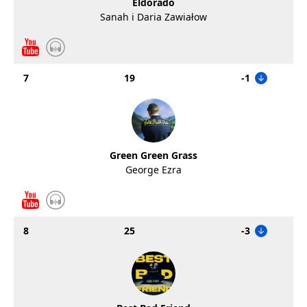
Eldorado
Sanah i Daria Zawiałow
7
19
-1
Green Green Grass
George Ezra
8
25
-3