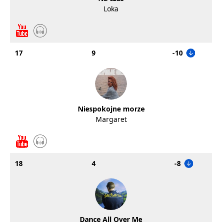
Loka
17
9
-10
Niespokojne morze
Margaret
18
4
-8
Dance All Over Me