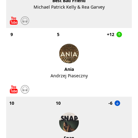
Best Bad Friend
Michael Patrick Kelly & Rea Garvey
9
5
+12
Ania
Andrzej Piaseczny
10
10
-6
Snap