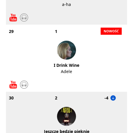
a-ha
29
1
I Drink Wine
Adele
30
2
-4
Jeszcze będzie pięknie