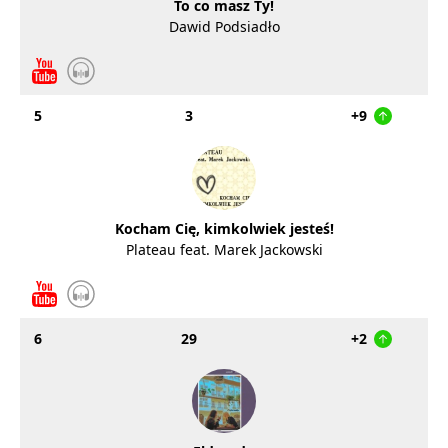
To co masz Ty!
Dawid Podsiadło
5
3
+9
Kocham Cię, kimkolwiek jesteś!
Plateau feat. Marek Jackowski
6
29
+2