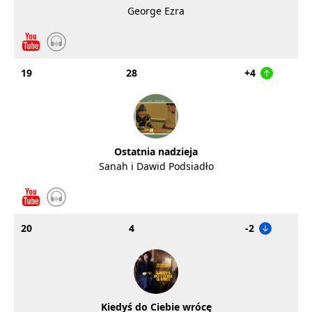
George Ezra
19
28
+4
Ostatnia nadzieja
Sanah i Dawid Podsiadło
20
4
-2
Kiedyś do Ciebie wrócę