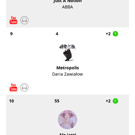
Just A Notion
ABBA
9
4
+2
Metropolis
Daria Zawiałow
10
55
+2
Ale jazz!