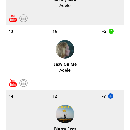
Adele
13
16
+2
Easy On Me
Adele
14
12
-7
Blurry Eyes