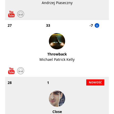
Andrzej Piaseczny
27
33
-7
Throwback
Michael Patrick Kelly
28
1
Close