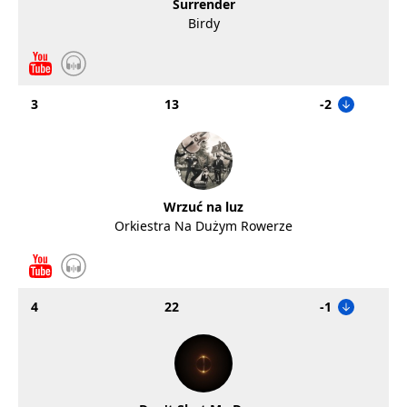
Surrender
Birdy
3
13
-2
Wrzuć na luz
Orkiestra Na Dużym Rowerze
4
22
-1