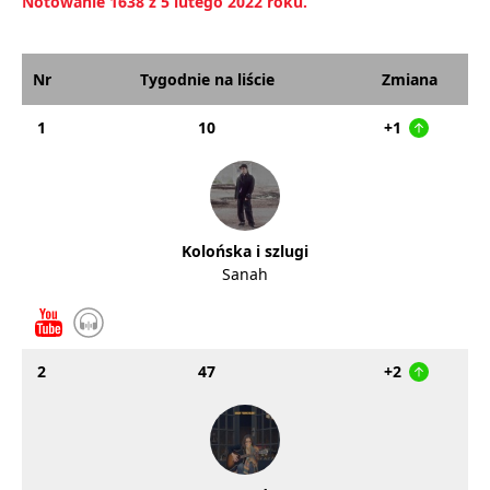
Notowanie 1638 z 5 lutego 2022 roku.
Nr
Tygodnie na liście
Zmiana
1
10
+1
Kolońska i szlugi
Sanah
2
47
+2