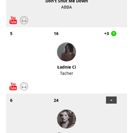
Don't Shut Me Down
ABBA
5
16
+3
Ładnie Ci
Tacher
6
24