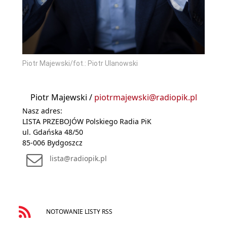
Piotr Majewski/fot.: Piotr Ulanowski
Piotr Majewski /
piotrmajewski@radiopik.pl
Nasz adres:
LISTA PRZEBOJÓW Polskiego Radia PiK
ul. Gdańska 48/50
85-006 Bydgoszcz
lista@radiopik.pl
NOTOWANIE LISTY RSS