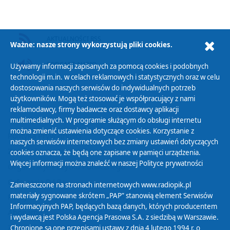
AKTUALNOŚCI RSS
Ważne: nasze strony wykorzystują pliki cookies.
PODCAST AUDIO
Używamy informacji zapisanych za pomocą cookies i podobnych
technologii m.in. w celach reklamowych i statystycznych oraz w celu
dostosowania naszych serwisów do indywidualnych potrzeb
użytkowników. Mogą też stosować je współpracujący z nami
reklamodawcy, firmy badawcze oraz dostawcy aplikacji
multimedialnych. W programie służącym do obsługi internetu
można zmienić ustawienia dotyczące cookies. Korzystanie z
Polityka Prywatności
naszych serwisów internetowych bez zmiany ustawień dotyczących
Zasady korzystania z Serwisu
cookies oznacza, że będą one zapisane w pamięci urządzenia.
Więcej informacji można znaleźć w naszej
Polityce prywatności
Organizacje Pożytku Publicznego
Cyfryzacja DAB+
Zamieszczone na stronach internetowych www.radiopik.pl
materiały sygnowane skrótem „PAP” stanowią element Serwisów
Polityka ochrony danych osobowych
Informacyjnych PAP, będących bazą danych, których producentem
Abonament
i wydawcą jest Polska Agencja Prasowa S.A. z siedzibą w Warszawie.
Zamówienia publiczne
Chronione są one przepisami ustawy z dnia 4 lutego 1994 r. o