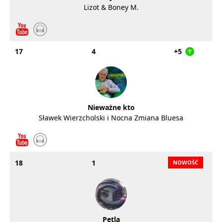
Lizot & Boney M.
17
4
+5
Nieważne kto
Sławek Wierzcholski i Nocna Zmiana Bluesa
18
1
Pętla