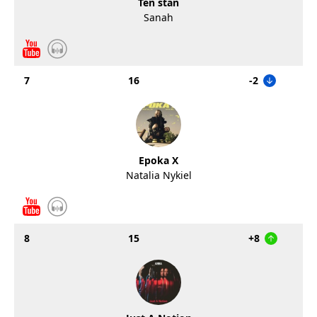
Ten stan
Sanah
7
16
-2
Epoka X
Natalia Nykiel
8
15
+8