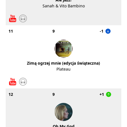
Sanah & Vito Bambino
11
9
-1
Zimą ogrzej mnie (edycja świąteczna)
Plateau
12
9
+1
Oh My God