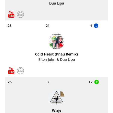
Dua Lipa
25
21
-1
Cold Heart (Pnau Remix)
Elton John & Dua Lipa
26
3
+2
Wizje