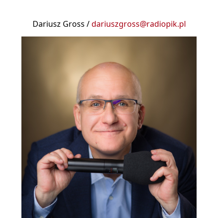
Dariusz Gross /
dariuszgross@radiopik.pl