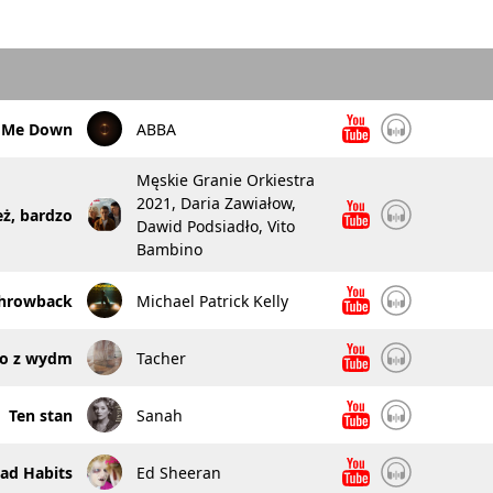
t Me Down
ABBA
Męskie Granie Orkiestra
2021, Daria Zawiałow,
eż, bardzo
Dawid Podsiadło, Vito
Bambino
hrowback
Michael Patrick Kelly
no z wydm
Tacher
Ten stan
Sanah
ad Habits
Ed Sheeran