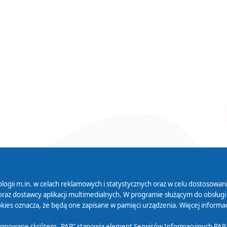
logii m.in. w celach reklamowych i statystycznych oraz w celu dostosow
 Serwisu
Organizacje Pożytku
Cyfryzacja D
raz dostawcy aplikacji multimedialnych. W programie służącym do obsługi
Publicznego
ies oznacza, że będą one zapisane w pamięci urządzenia. Więcej informac
Zamówienia publiczne
sygnowane skrótem „PAP” stanowią element Serwisów Informacyjnych PAP,