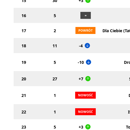
15
30
+3
16
5
17
2
Dla Ciebie (T
18
11
-4
19
5
-10
Dr
20
27
+7
21
1
22
1
I
23
5
+3
T