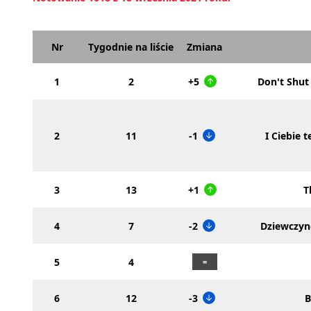
Nr
Tygodnie na liście
Zmiana
1
2
+5
Don't Shu
2
11
-1
I Ciebie t
3
13
+1
T
4
7
-2
Dziewczy
5
4
6
12
-3
B