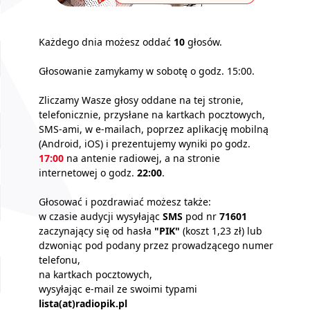
Każdego dnia możesz oddać
10
głosów.
Głosowanie zamykamy w sobotę o godz. 15:00.
Zliczamy Wasze głosy oddane na tej stronie,
telefonicznie, przysłane na kartkach pocztowych,
SMS-ami, w e-mailach, poprzez aplikację mobilną
(Android, iOS) i prezentujemy wyniki po godz.
17:00
na antenie radiowej, a na stronie
internetowej o godz.
22:00
.
Głosować i pozdrawiać możesz także:
w czasie audycji wysyłając
SMS
pod nr
71601
zaczynający się od hasła
"PIK"
(koszt 1,23 zł) lub
dzwoniąc pod podany przez prowadzącego numer
telefonu,
na kartkach pocztowych,
wysyłając e-mail ze swoimi typami
lista(at)radiopik.pl