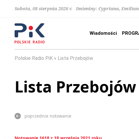
Sobota, 08 sierpnia 2026 r. Imieniny: Cypriana, Emilia
Wiadomości
PROGR
Polskie Radio PiK
Lista Przebojów
Lista Przebojów
poprzednie notowanie
Notowanie 1618 z 18 września 2021 roku.