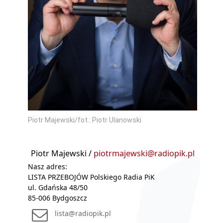
Piotr Majewski/fot.: Piotr Ulanowski
Piotr Majewski /
piotrmajewski@radiopik.pl
Nasz adres:
LISTA PRZEBOJÓW Polskiego Radia PiK
ul. Gdańska 48/50
85-006 Bydgoszcz
lista@radiopik.pl