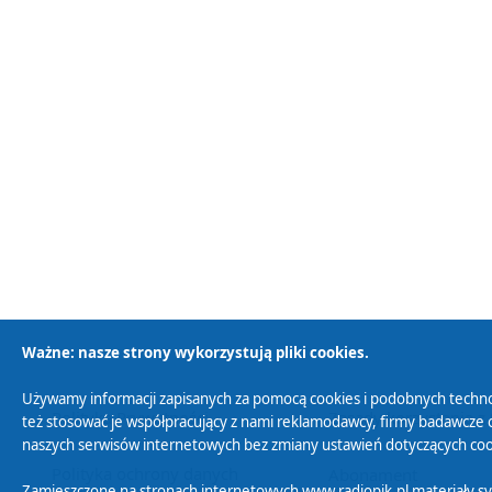
Ważne: nasze strony wykorzystują pliki cookies.
Używamy informacji zapisanych za pomocą cookies i podobnych techno
Polityka Prywatności
Zasady korzystania z
też stosować je współpracujący z nami reklamodawcy, firmy badawcze o
naszych serwisów internetowych bez zmiany ustawień dotyczących cook
Polityka ochrony danych
Abonament
Zamieszczone na stronach internetowych www.radiopik.pl materiały 