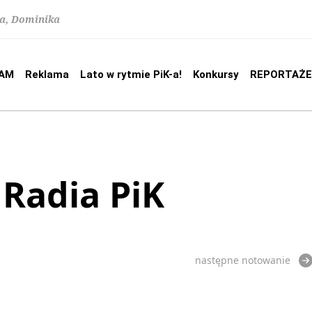
na, Dominika
AM
Reklama
Lato w rytmie PiK-a!
Konkursy
REPORTAŻE
 Radia PiK
następne notowanie