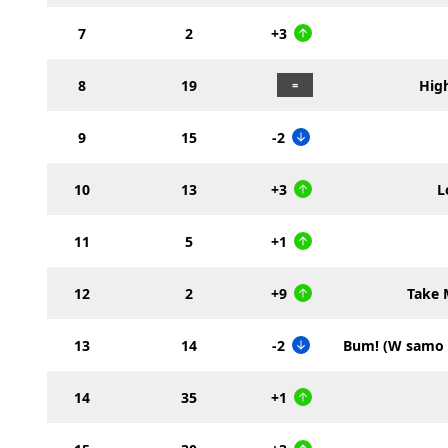
7
2
+3
8
19
Hig
9
15
-2
10
13
+3
L
11
5
+1
12
2
+9
Take 
13
14
-2
Bum! (W samo 
14
35
+1