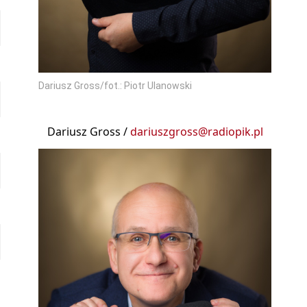
Dariusz Gross/fot.: Piotr Ulanowski
Dariusz Gross /
dariuszgross@radiopik.pl