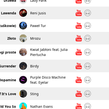
Drzewa
Lady Pank
Lawenda
Reni Jusis
atuśkowie)
Paweł Tur
Złoto
Mrozu
Kwiat Jabłoni feat. Julia
ogi proste
Piertucha
Surrender
Birdy
Purple Disco Machine
Dopamine
feat. Eyelar
f It's Love
Sting
old You So
Nathan Evans