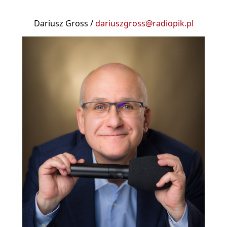
Dariusz Gross /
dariuszgross@radiopik.pl