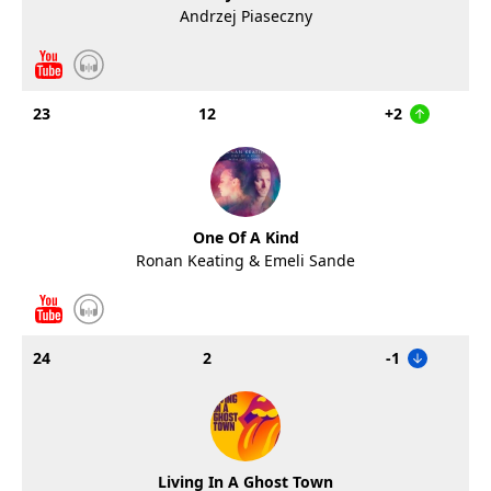
Andrzej Piaseczny
23
12
+2
One Of A Kind
Ronan Keating & Emeli Sande
24
2
-1
Living In A Ghost Town