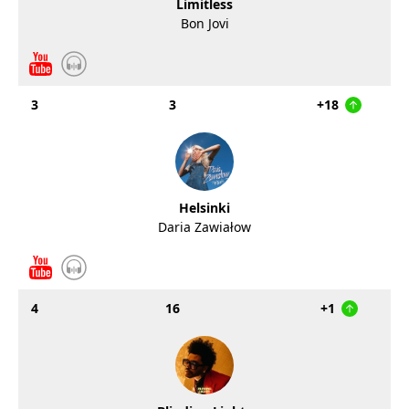
Limitless
Bon Jovi
3
3
+18
Helsinki
Daria Zawiałow
4
16
+1