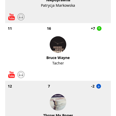
Patrycja Markowska
11
16
+7
Bruce Wayne
Tacher
12
7
-2
Throw My Bones