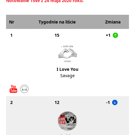
Notowanie 1549 z 24 maja 2020 roku.
Nr
Tygodnie na liście
Zmiana
1
15
+1
I Love You
Savage
2
12
-1