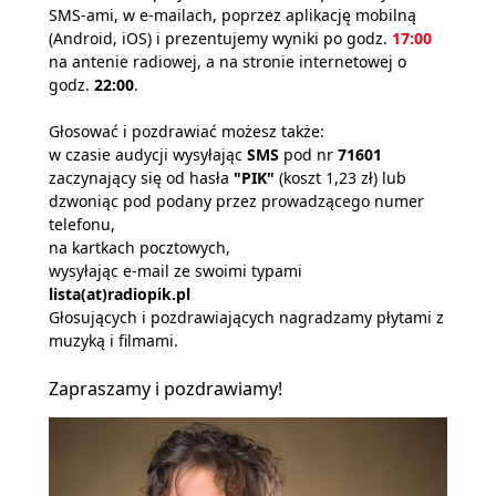
SMS-ami, w e-mailach, poprzez aplikację mobilną
(Android, iOS) i prezentujemy wyniki po godz.
17:00
na antenie radiowej, a na stronie internetowej o
godz.
22:00
.
Głosować i pozdrawiać możesz także:
w czasie audycji wysyłając
SMS
pod nr
71601
zaczynający się od hasła
"PIK"
(koszt 1,23 zł) lub
dzwoniąc pod podany przez prowadzącego numer
telefonu,
na kartkach pocztowych,
wysyłając e-mail ze swoimi typami
lista(at)radiopik.pl
Głosujących i pozdrawiających nagradzamy płytami z
muzyką i filmami.
Zapraszamy i pozdrawiamy!