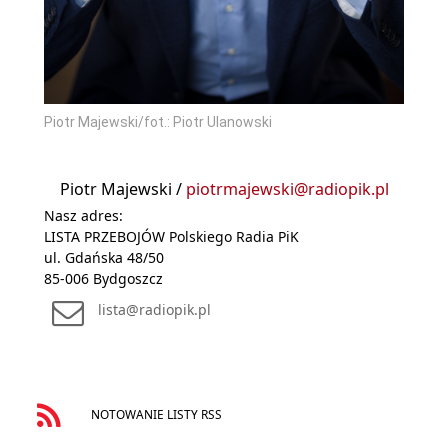
Piotr Majewski/fot.: Piotr Ulanowski
Piotr Majewski /
piotrmajewski@radiopik.pl
Nasz adres:
LISTA PRZEBOJÓW Polskiego Radia PiK
ul. Gdańska 48/50
85-006 Bydgoszcz
lista@radiopik.pl
NOTOWANIE LISTY RSS