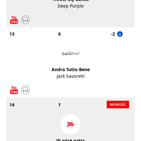
Deep Purple
13
6
-2
Andra Tutto Bene
Jack Savoretti
14
1
W górę patrz