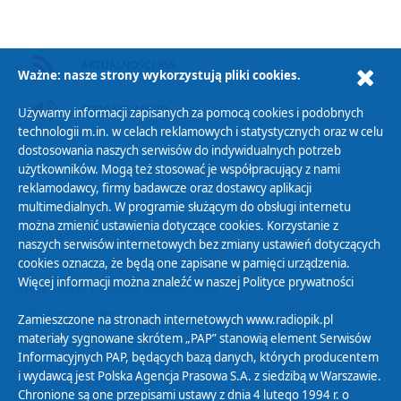
AKTUALNOŚCI RSS
Ważne: nasze strony wykorzystują pliki cookies.
PODCAST AUDIO
Używamy informacji zapisanych za pomocą cookies i podobnych
technologii m.in. w celach reklamowych i statystycznych oraz w celu
dostosowania naszych serwisów do indywidualnych potrzeb
użytkowników. Mogą też stosować je współpracujący z nami
reklamodawcy, firmy badawcze oraz dostawcy aplikacji
multimedialnych. W programie służącym do obsługi internetu
można zmienić ustawienia dotyczące cookies. Korzystanie z
Polityka Prywatności
naszych serwisów internetowych bez zmiany ustawień dotyczących
Zasady korzystania z Serwisu
cookies oznacza, że będą one zapisane w pamięci urządzenia.
Więcej informacji można znaleźć w naszej
Polityce prywatności
Organizacje Pożytku Publicznego
Cyfryzacja DAB+
Zamieszczone na stronach internetowych www.radiopik.pl
materiały sygnowane skrótem „PAP” stanowią element Serwisów
Polityka ochrony danych osobowych
Informacyjnych PAP, będących bazą danych, których producentem
Abonament
i wydawcą jest Polska Agencja Prasowa S.A. z siedzibą w Warszawie.
Zamówienia publiczne
Chronione są one przepisami ustawy z dnia 4 lutego 1994 r. o