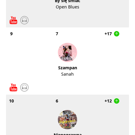
By się śmiać
Open Blues
9
7
+17
Szampan
Sanah
10
6
+12
Niepoprawna