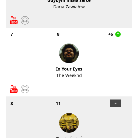
Gdybym miała serce
Daria Zawiałow
7
8
+6
In Your Eyes
The Weeknd
8
11