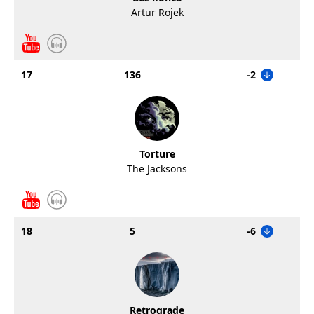
Artur Rojek
17
136
-2
Torture
The Jacksons
18
5
-6
Retrograde