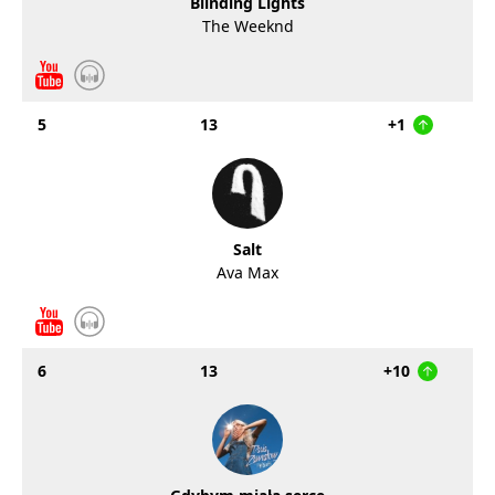
Blinding Lights
The Weeknd
5
13
+1
Salt
Ava Max
6
13
+10