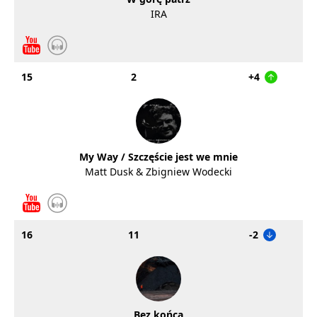
IRA
15
2
+4
My Way / Szczęście jest we mnie
Matt Dusk & Zbigniew Wodecki
16
11
-2
Bez końca