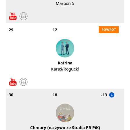
Maroon 5
29
12
Katrina
Karaś/Rogucki
30
18
-13
Chmury (na żywo ze Studia PR PiK)