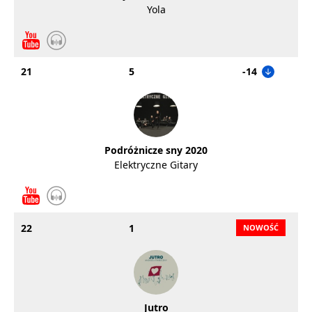
Yola
21
5
-14
Podróżnicze sny 2020
Elektryczne Gitary
22
1
Jutro