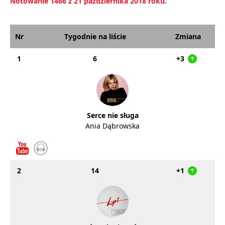
Notowanie 1466 z 21 października 2018 roku.
Nr
Tygodnie na liście
Zmiana
1
6
+3
Serce nie sługa
Ania Dąbrowska
2
14
+1