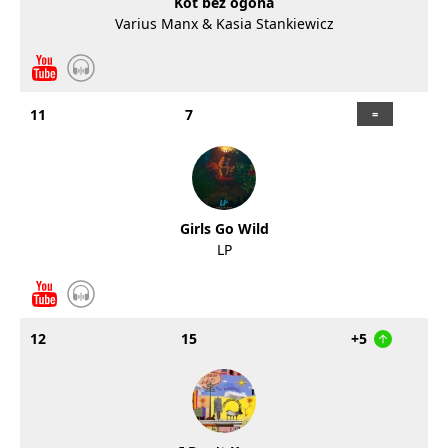
Kot bez ogona
Varius Manx & Kasia Stankiewicz
11
7
Girls Go Wild
LP
12
15
+5