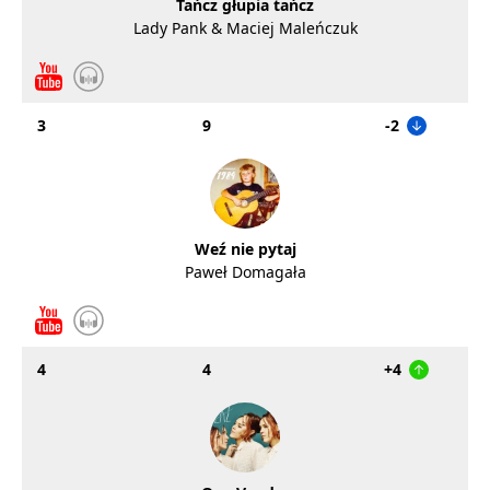
Tańcz głupia tańcz
Lady Pank & Maciej Maleńczuk
3
9
-2
Weź nie pytaj
Paweł Domagała
4
4
+4