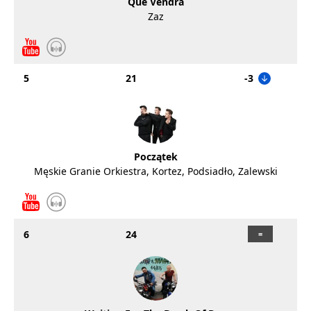
Que Vendra
Zaz
5
21
-3
Początek
Męskie Granie Orkiestra, Kortez, Podsiadło, Zalewski
6
24