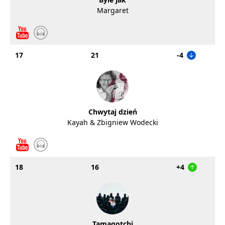
Margaret
17
21
-4
Chwytaj dzień
Kayah & Zbigniew Wodecki
18
16
+4
Tamagotchi