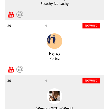
Strachy Na Lachy
29
1
Hej wy
Kortez
30
1
Woman Of The World