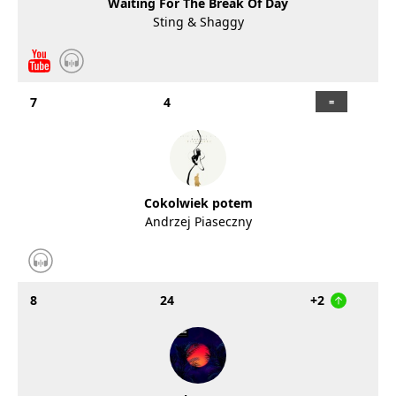
Waiting For The Break Of Day
Sting & Shaggy
7
4
Cokolwiek potem
Andrzej Piaseczny
8
24
+2