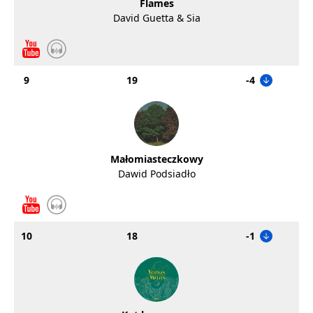
Flames
David Guetta & Sia
9
19
-4
Małomiasteczkowy
Dawid Podsiadło
10
18
-1