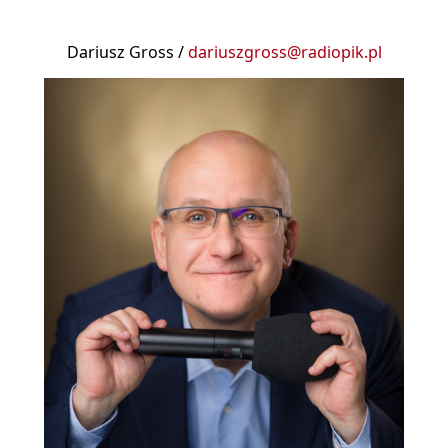
Dariusz Gross /
dariuszgross@radiopik.pl