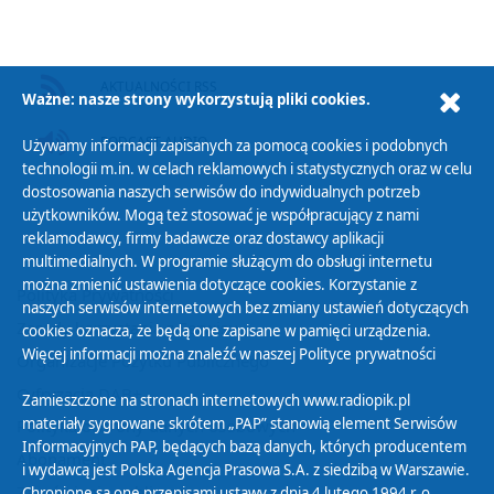
AKTUALNOŚCI RSS
Ważne: nasze strony wykorzystują pliki cookies.
PODCAST AUDIO
Używamy informacji zapisanych za pomocą cookies i podobnych
technologii m.in. w celach reklamowych i statystycznych oraz w celu
dostosowania naszych serwisów do indywidualnych potrzeb
użytkowników. Mogą też stosować je współpracujący z nami
reklamodawcy, firmy badawcze oraz dostawcy aplikacji
multimedialnych. W programie służącym do obsługi internetu
można zmienić ustawienia dotyczące cookies. Korzystanie z
Polityka Prywatności
naszych serwisów internetowych bez zmiany ustawień dotyczących
Zasady korzystania z Serwisu
cookies oznacza, że będą one zapisane w pamięci urządzenia.
Więcej informacji można znaleźć w naszej
Polityce prywatności
Organizacje Pożytku Publicznego
Cyfryzacja DAB+
Zamieszczone na stronach internetowych www.radiopik.pl
materiały sygnowane skrótem „PAP” stanowią element Serwisów
Polityka ochrony danych osobowych
Informacyjnych PAP, będących bazą danych, których producentem
Abonament
i wydawcą jest Polska Agencja Prasowa S.A. z siedzibą w Warszawie.
Zamówienia publiczne
Chronione są one przepisami ustawy z dnia 4 lutego 1994 r. o