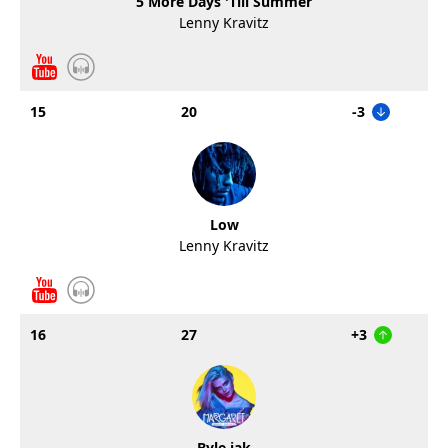
5 More Days 'Till Summer
Lenny Kravitz
15
20
-3
Low
Lenny Kravitz
16
27
+3
Byle jak