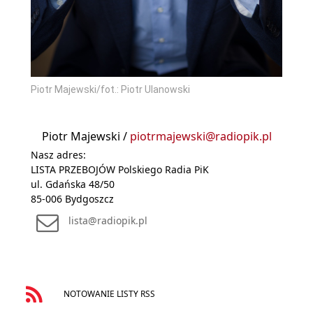
Piotr Majewski/fot.: Piotr Ulanowski
Piotr Majewski /
piotrmajewski@radiopik.pl
Nasz adres:
LISTA PRZEBOJÓW Polskiego Radia PiK
ul. Gdańska 48/50
85-006 Bydgoszcz
lista@radiopik.pl
NOTOWANIE LISTY RSS