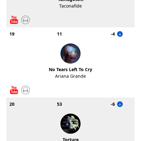
Taconafide
19
11
-4
No Tears Left To Cry
Ariana Grande
20
53
-6
Torture