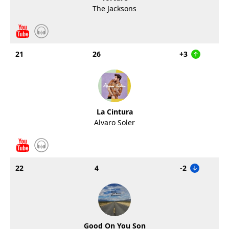
The Jacksons
21
26
+3
La Cintura
Alvaro Soler
22
4
-2
Good On You Son