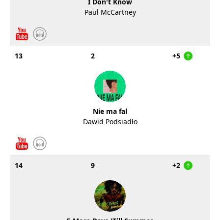
I Don't Know
Paul McCartney
13
2
+5
Nie ma fal
Dawid Podsiadło
14
9
+2