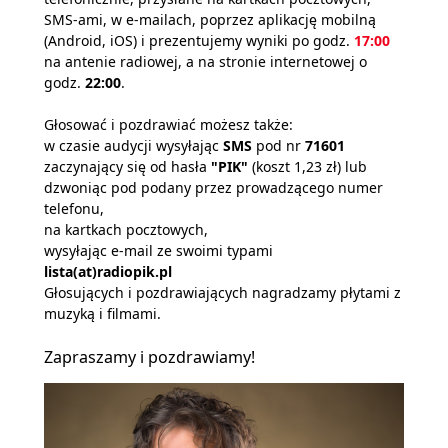
SMS-ami, w e-mailach, poprzez aplikację mobilną
(Android, iOS) i prezentujemy wyniki po godz.
17:00
na antenie radiowej, a na stronie internetowej o
godz.
22:00
.
Głosować i pozdrawiać możesz także:
w czasie audycji wysyłając
SMS
pod nr
71601
zaczynający się od hasła
"PIK"
(koszt 1,23 zł) lub
dzwoniąc pod podany przez prowadzącego numer
telefonu,
na kartkach pocztowych,
wysyłając e-mail ze swoimi typami
lista(at)radiopik.pl
Głosujących i pozdrawiających nagradzamy płytami z
muzyką i filmami.
Zapraszamy i pozdrawiamy!