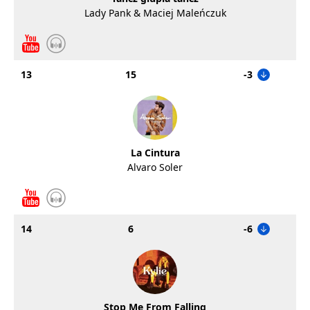
Lady Pank & Maciej Maleńczuk
13
15
-3
La Cintura
Alvaro Soler
14
6
-6
Stop Me From Falling