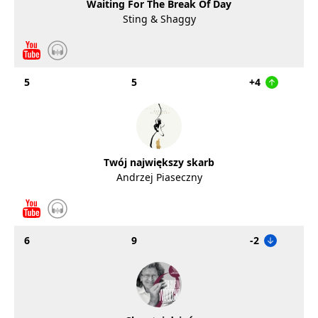
Waiting For The Break Of Day
Sting & Shaggy
5
5
+4
Twój największy skarb
Andrzej Piaseczny
6
9
-2