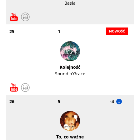
Basia
25
1
Kolejność
Sound'n'Grace
26
5
-4
To, co ważne