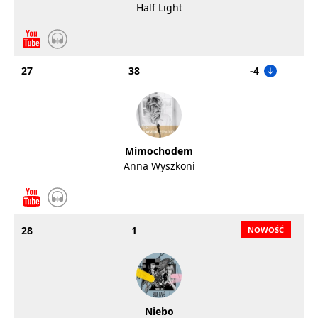
Half Light
27
38
-4
Mimochodem
Anna Wyszkoni
28
1
Niebo