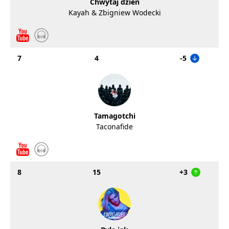
Chwytaj dzień
Kayah & Zbigniew Wodecki
7
4
-5
Tamagotchi
Taconafide
8
15
+3