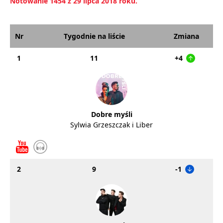
Notowanie 1454 z 29 lipca 2018 roku.
Nr
Tygodnie na liście
Zmiana
1
11
+4
Dobre myśli
Sylwia Grzeszczak i Liber
2
9
-1