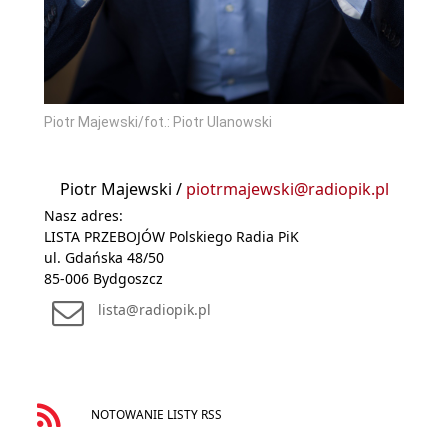
Piotr Majewski/fot.: Piotr Ulanowski
Piotr Majewski /
piotrmajewski@radiopik.pl
Nasz adres:
LISTA PRZEBOJÓW Polskiego Radia PiK
ul. Gdańska 48/50
85-006 Bydgoszcz
lista@radiopik.pl
NOTOWANIE LISTY RSS