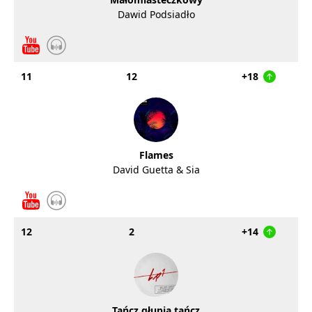
Dawid Podsiadło
11
12
+18
Flames
David Guetta & Sia
12
2
+14
Tańcz głupia tańcz