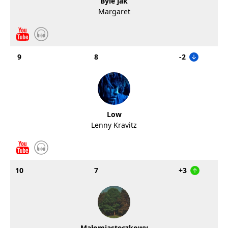
Byle jak
Margaret
9
8
-2
Low
Lenny Kravitz
10
7
+3
Małomiasteczkowy