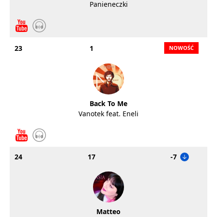
Panieneczki
23
1
Back To Me
Vanotek feat. Eneli
24
17
-7
Matteo