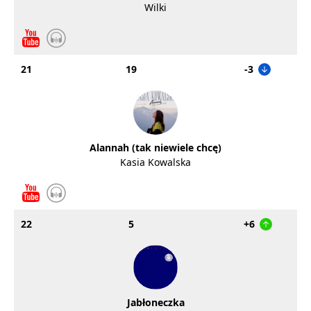
Wilki
21
19
-3
Alannah (tak niewiele chcę)
Kasia Kowalska
22
5
+6
Jabłoneczka