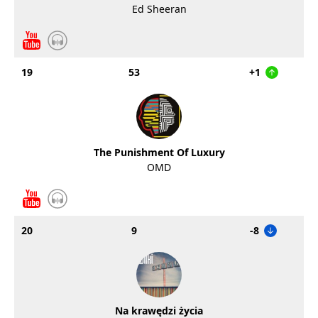
Ed Sheeran
19
53
+1
The Punishment Of Luxury
OMD
20
9
-8
Na krawędzi życia