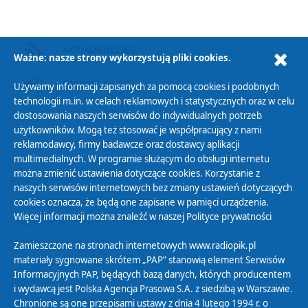
AKTUALNOŚCI RSS
Ważne: nasze strony wykorzystują pliki cookies.
PODCAST AUDIO
Używamy informacji zapisanych za pomocą cookies i podobnych
technologii m.in. w celach reklamowych i statystycznych oraz w celu
dostosowania naszych serwisów do indywidualnych potrzeb
użytkowników. Mogą też stosować je współpracujący z nami
reklamodawcy, firmy badawcze oraz dostawcy aplikacji
multimedialnych. W programie służącym do obsługi internetu
można zmienić ustawienia dotyczące cookies. Korzystanie z
Polityka Prywatności
naszych serwisów internetowych bez zmiany ustawień dotyczących
Zasady korzystania z Serwisu
cookies oznacza, że będą one zapisane w pamięci urządzenia.
Więcej informacji można znaleźć w naszej
Polityce prywatności
Organizacje Pożytku Publicznego
Cyfryzacja DAB+
Zamieszczone na stronach internetowych www.radiopik.pl
materiały sygnowane skrótem „PAP” stanowią element Serwisów
Polityka ochrony danych osobowych
Informacyjnych PAP, będących bazą danych, których producentem
Abonament
i wydawcą jest Polska Agencja Prasowa S.A. z siedzibą w Warszawie.
Zamówienia publiczne
Chronione są one przepisami ustawy z dnia 4 lutego 1994 r. o