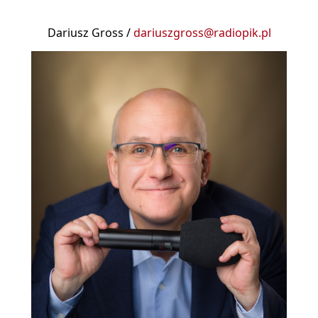
Dariusz Gross /
dariuszgross@radiopik.pl