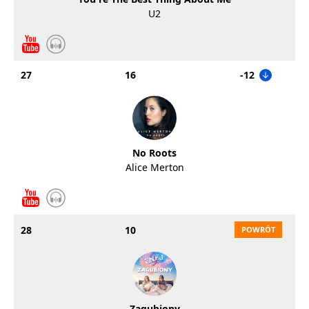
U2
27
16
-12
No Roots
Alice Merton
28
10
Zagubiony