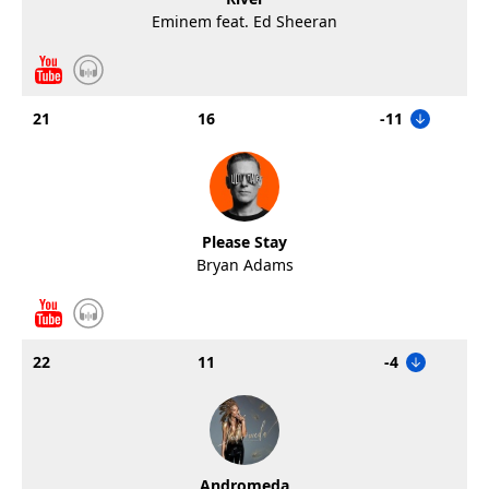
Eminem feat. Ed Sheeran
21
16
-11
Please Stay
Bryan Adams
22
11
-4
Andromeda