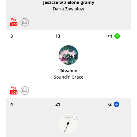
Jeszcze w zielone gramy
Daria Zawiałow
3
13
+1
Idealnie
Sound'n'Grace
4
21
-2