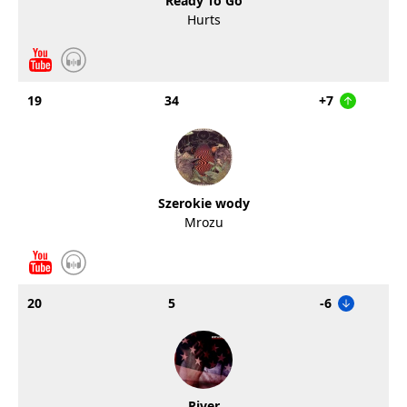
Ready To Go
Hurts
19
34
+7
Szerokie wody
Mrozu
20
5
-6
River