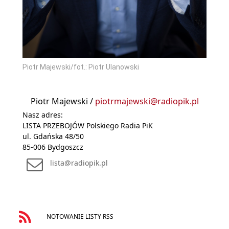
Piotr Majewski/fot.: Piotr Ulanowski
Piotr Majewski /
piotrmajewski@radiopik.pl
Nasz adres:
LISTA PRZEBOJÓW Polskiego Radia PiK
ul. Gdańska 48/50
85-006 Bydgoszcz
lista@radiopik.pl
NOTOWANIE LISTY RSS