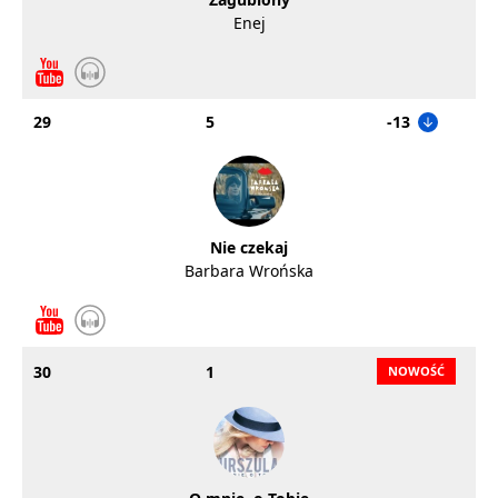
Enej
29
5
-13
Nie czekaj
Barbara Wrońska
30
1