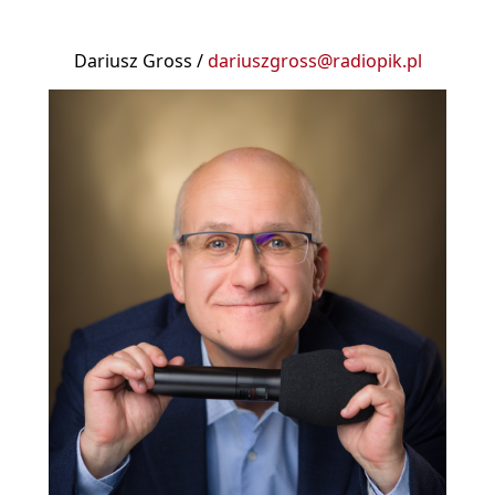
Dariusz Gross /
dariuszgross@radiopik.pl