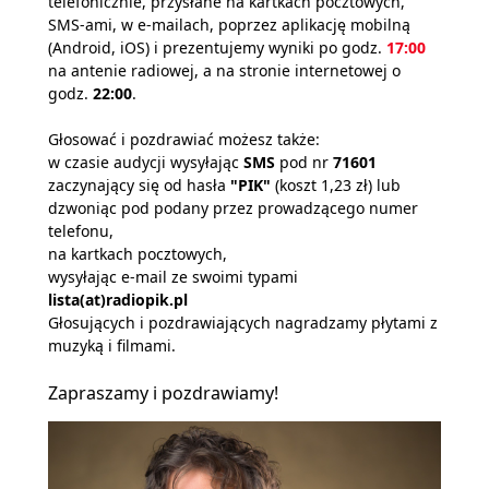
telefonicznie, przysłane na kartkach pocztowych,
SMS-ami, w e-mailach, poprzez aplikację mobilną
(Android, iOS) i prezentujemy wyniki po godz.
17:00
na antenie radiowej, a na stronie internetowej o
godz.
22:00
.
Głosować i pozdrawiać możesz także:
w czasie audycji wysyłając
SMS
pod nr
71601
zaczynający się od hasła
"PIK"
(koszt 1,23 zł) lub
dzwoniąc pod podany przez prowadzącego numer
telefonu,
na kartkach pocztowych,
wysyłając e-mail ze swoimi typami
lista(at)radiopik.pl
Głosujących i pozdrawiających nagradzamy płytami z
muzyką i filmami.
Zapraszamy i pozdrawiamy!