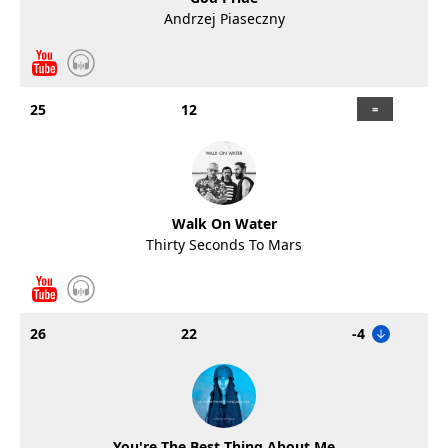
Andrzej Piaseczny
25
12
Walk On Water
Thirty Seconds To Mars
26
22
-4
You're The Best Thing About Me