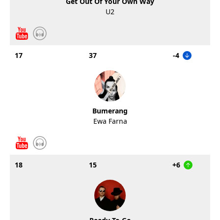
Get Out Of Your Own Way
U2
17
37
-4
Bumerang
Ewa Farna
18
15
+6