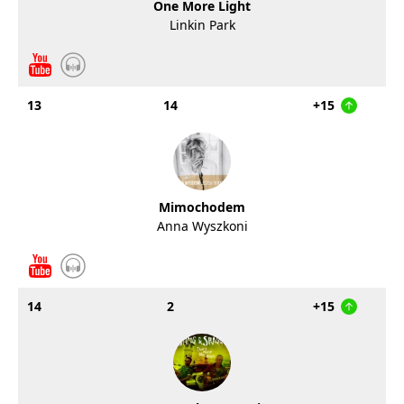
One More Light
Linkin Park
13
14
+15
Mimochodem
Anna Wyszkoni
14
2
+15