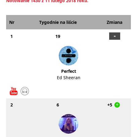
Notowanie 1430 z 11 lutego 2018 roku.
Nr
Tygodnie na liście
Zmiana
1
19
Perfect
Ed Sheeran
2
6
+5