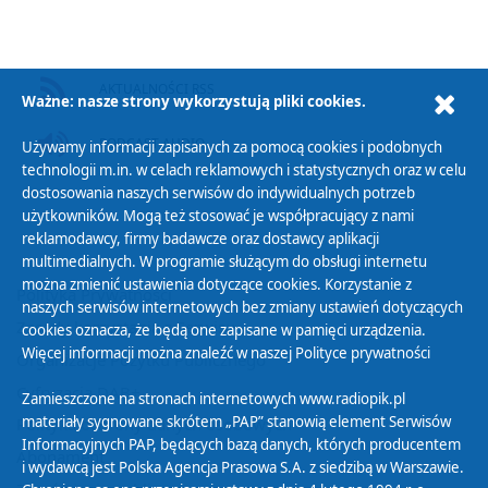
AKTUALNOŚCI RSS
Ważne: nasze strony wykorzystują pliki cookies.
PODCAST AUDIO
Używamy informacji zapisanych za pomocą cookies i podobnych
technologii m.in. w celach reklamowych i statystycznych oraz w celu
dostosowania naszych serwisów do indywidualnych potrzeb
użytkowników. Mogą też stosować je współpracujący z nami
reklamodawcy, firmy badawcze oraz dostawcy aplikacji
multimedialnych. W programie służącym do obsługi internetu
można zmienić ustawienia dotyczące cookies. Korzystanie z
Polityka Prywatności
naszych serwisów internetowych bez zmiany ustawień dotyczących
Zasady korzystania z Serwisu
cookies oznacza, że będą one zapisane w pamięci urządzenia.
Więcej informacji można znaleźć w naszej
Polityce prywatności
Organizacje Pożytku Publicznego
Cyfryzacja DAB+
Zamieszczone na stronach internetowych www.radiopik.pl
materiały sygnowane skrótem „PAP” stanowią element Serwisów
Polityka ochrony danych osobowych
Informacyjnych PAP, będących bazą danych, których producentem
Abonament
i wydawcą jest Polska Agencja Prasowa S.A. z siedzibą w Warszawie.