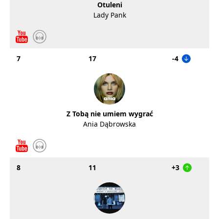
Otuleni
Lady Pank
7
17
-4
Z Tobą nie umiem wygrać
Ania Dąbrowska
8
11
+3