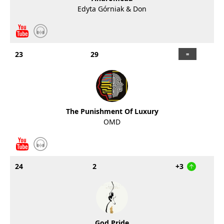
Edyta Górniak & Don
23
29
The Punishment Of Luxury
OMD
24
2
+3
God Pride