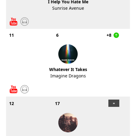
I Help You Hate Me
Sunrise Avenue
11
6
+8
Whatever It Takes
Imagine Dragons
12
17