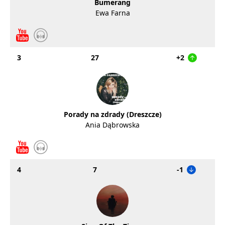
Bumerang
Ewa Farna
3
27
+2
Porady na zdrady (Dreszcze)
Ania Dąbrowska
4
7
-1