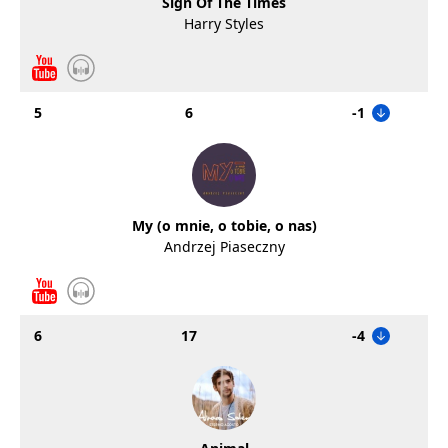
Sign Of The Times
Harry Styles
5
6
-1
My (o mnie, o tobie, o nas)
Andrzej Piaseczny
6
17
-4