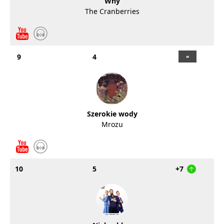
Why
The Cranberries
9
4
Szerokie wody
Mrozu
10
5
+7