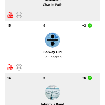
Charlie Puth
15
9
+3
Galway Girl
Ed Sheeran
16
6
+6
Johnny's Band