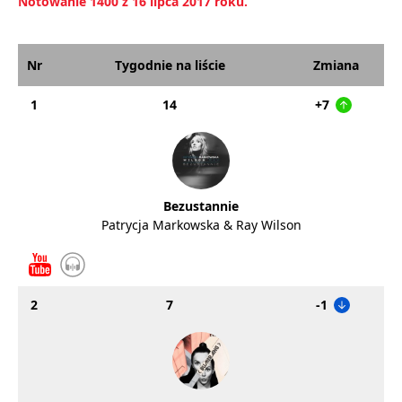
Notowanie 1400 z 16 lipca 2017 roku.
Nr
Tygodnie na liście
Zmiana
1
14
+7
Bezustannie
Patrycja Markowska & Ray Wilson
2
7
-1