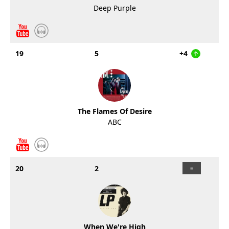
Deep Purple
19
5
+4
The Flames Of Desire
ABC
20
2
When We're High