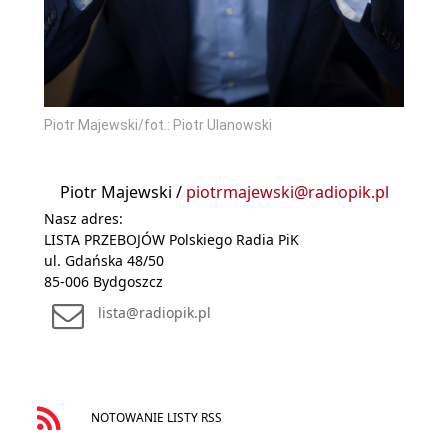
Piotr Majewski/fot.: Piotr Ulanowski
Piotr Majewski /
piotrmajewski@radiopik.pl
Nasz adres:
LISTA PRZEBOJÓW Polskiego Radia PiK
ul. Gdańska 48/50
85-006 Bydgoszcz
lista@radiopik.pl
NOTOWANIE LISTY RSS