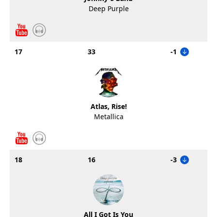
Deep Purple
17
33
-1
Atlas, Rise!
Metallica
18
16
-3
All I Got Is You