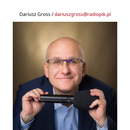
Dariusz Gross /
dariuszgross@radiopik.pl