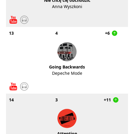
Nie chcę cię obchodzić
Anna Wyszkoni
13
4
+6
Going Backwards
Depeche Mode
14
3
+11
Attention