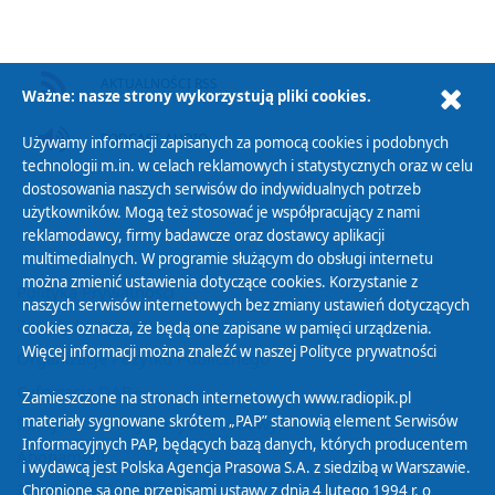
AKTUALNOŚCI RSS
Ważne: nasze strony wykorzystują pliki cookies.
PODCAST AUDIO
Używamy informacji zapisanych za pomocą cookies i podobnych
technologii m.in. w celach reklamowych i statystycznych oraz w celu
dostosowania naszych serwisów do indywidualnych potrzeb
użytkowników. Mogą też stosować je współpracujący z nami
reklamodawcy, firmy badawcze oraz dostawcy aplikacji
multimedialnych. W programie służącym do obsługi internetu
można zmienić ustawienia dotyczące cookies. Korzystanie z
Polityka Prywatności
naszych serwisów internetowych bez zmiany ustawień dotyczących
Zasady korzystania z Serwisu
cookies oznacza, że będą one zapisane w pamięci urządzenia.
Więcej informacji można znaleźć w naszej
Polityce prywatności
Organizacje Pożytku Publicznego
Cyfryzacja DAB+
Zamieszczone na stronach internetowych www.radiopik.pl
materiały sygnowane skrótem „PAP” stanowią element Serwisów
Polityka ochrony danych osobowych
Informacyjnych PAP, będących bazą danych, których producentem
Abonament
i wydawcą jest Polska Agencja Prasowa S.A. z siedzibą w Warszawie.
Zamówienia publiczne
Chronione są one przepisami ustawy z dnia 4 lutego 1994 r. o