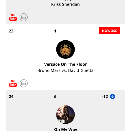
Kriss Sheridan
23
1
Versace On The Floor
Bruno Mars vs. David Guetta
24
6
-12
On My Way