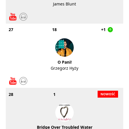
James Blunt
27
18
+1
O Pani!
Grzegorz Hyży
28
1
Bridge Over Troubled Water