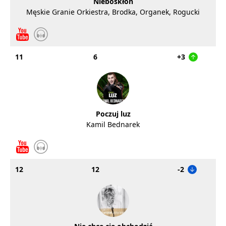
Nieboskłon
Męskie Granie Orkiestra, Brodka, Organek, Rogucki
11
6
+3
Poczuj luz
Kamil Bednarek
12
12
-2