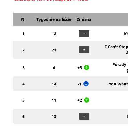
Nr
Tygodnie na liście
Zmiana
1
18
K
I Can't Sto
2
21
Porady 
3
4
+5
4
14
-1
You Want 
5
11
+2
6
13