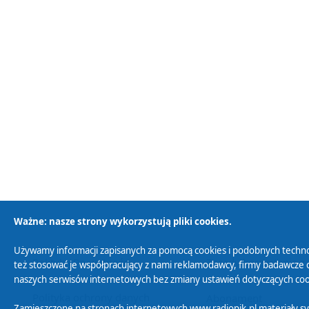
Ważne: nasze strony wykorzystują pliki cookies.
Używamy informacji zapisanych za pomocą cookies i podobnych techno
Polityka Prywatności
Zasady korzystania z
też stosować je współpracujący z nami reklamodawcy, firmy badawcze o
naszych serwisów internetowych bez zmiany ustawień dotyczących cook
Polityka ochrony danych
Abonament
Zamieszczone na stronach internetowych www.radiopik.pl materiały 