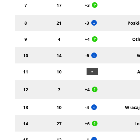
7
17
+3
8
21
-3
Poskł
9
4
+4
Oth
10
14
-6
W
11
10
A
12
7
+4
13
10
-4
Wraca
14
27
+6
Lo
15
12
-1