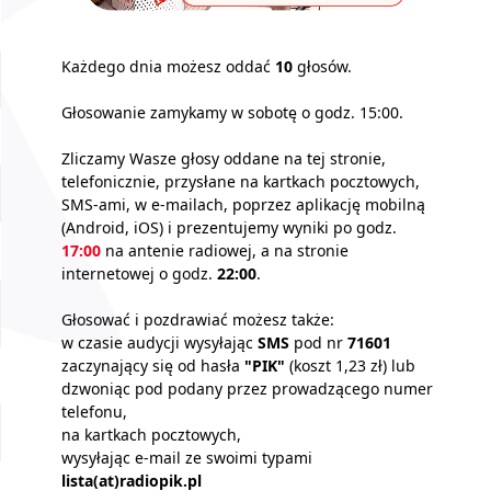
Każdego dnia możesz oddać
10
głosów.
Głosowanie zamykamy w sobotę o godz. 15:00.
Zliczamy Wasze głosy oddane na tej stronie,
telefonicznie, przysłane na kartkach pocztowych,
SMS-ami, w e-mailach, poprzez aplikację mobilną
(Android, iOS) i prezentujemy wyniki po godz.
17:00
na antenie radiowej, a na stronie
internetowej o godz.
22:00
.
Głosować i pozdrawiać możesz także:
w czasie audycji wysyłając
SMS
pod nr
71601
zaczynający się od hasła
"PIK"
(koszt 1,23 zł) lub
dzwoniąc pod podany przez prowadzącego numer
telefonu,
na kartkach pocztowych,
wysyłając e-mail ze swoimi typami
lista(at)radiopik.pl