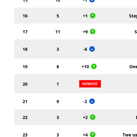
16
5
+1
Sta
17
11
+9
18
3
-6
19
8
+10
One
20
1
21
9
-2
22
3
+2
23
3
+4
Twe us