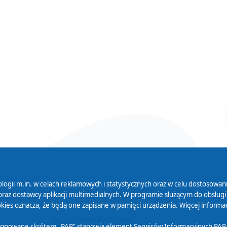
logii m.in. w celach reklamowych i statystycznych oraz w celu dostosow
 Serwisu
Organizacje Pożytku
Cyfryzacja D
raz dostawcy aplikacji multimedialnych. W programie służącym do obsługi
Publicznego
ies oznacza, że będą one zapisane w pamięci urządzenia. Więcej informac
Zamówienia publiczne
sygnowane skrótem „PAP” stanowią element Serwisów Informacyjnych PAP,