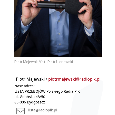
Piotr Majewski/fot.: Piotr Ulanowski
Piotr Majewski /
piotrmajewski@radiopik.pl
Nasz adres:
LISTA PRZEBOJÓW Polskiego Radia PiK
ul. Gdańska 48/50
85-006 Bydgoszcz
lista@radiopik.pl