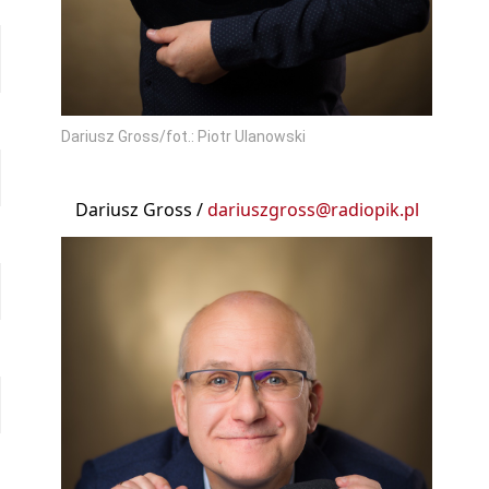
Dariusz Gross/fot.: Piotr Ulanowski
Dariusz Gross /
dariuszgross@radiopik.pl