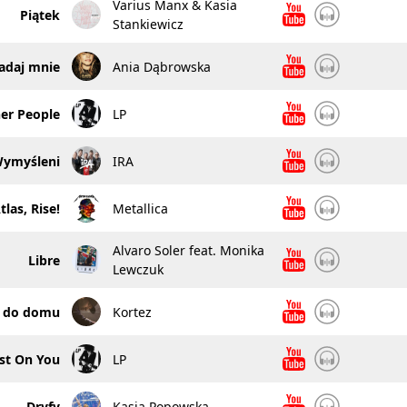
Varius Manx & Kasia
Piątek
Stankiewicz
adaj mnie
Ania Dąbrowska
er People
LP
ymyśleni
IRA
tlas, Rise!
Metallica
Alvaro Soler feat. Monika
Libre
Lewczuk
j do domu
Kortez
st On You
LP
Dryfy
Kasia Popowska