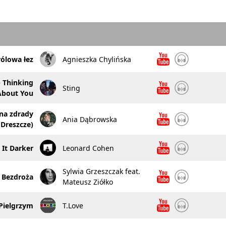
rólowa łez
Agnieszka Chylińska
p Thinking
Sting
About You
na zdrady
Ania Dąbrowska
(Dreszcze)
It Darker
Leonard Cohen
Sylwia Grzeszczak feat.
Bezdroża
Mateusz Ziółko
Pielgrzym
T.Love