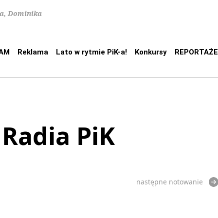
na, Dominika
AM
Reklama
Lato w rytmie PiK-a!
Konkursy
REPORTAŻE
 Radia PiK
następne notowanie