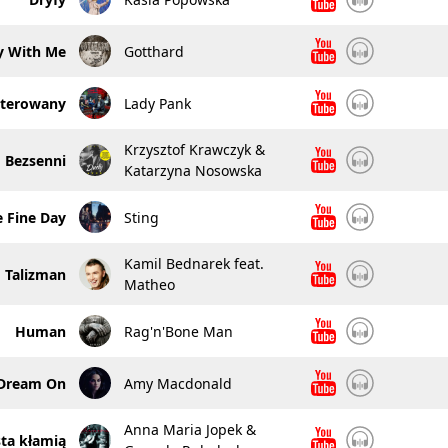
y With Me
Gotthard
Sterowany
Lady Pank
Krzysztof Krawczyk &
Bezsenni
Katarzyna Nosowska
 Fine Day
Sting
Kamil Bednarek feat.
Talizman
Matheo
Human
Rag'n'Bone Man
Dream On
Amy Macdonald
Anna Maria Jopek &
ta kłamią