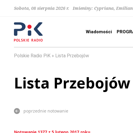
Sobota, 08 sierpnia 2026 r. Imieniny: Cypriana, Emilia
Wiadomości
PROGR
Polskie Radio PiK
Lista Przebojów
Lista Przebojów
poprzednie notowanie
Notowanie 1377 z 5 lutego 2017 roku.