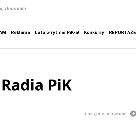
na, Dominika
AM
Reklama
Lato w rytmie PiK-a!
Konkursy
REPORTAŻE
 Radia PiK
następne notowanie