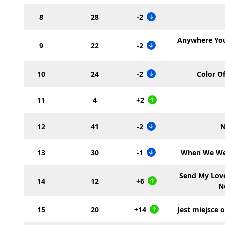
8
28
-2
Anywhere Yo
9
22
-2
10
24
-2
Color Of
11
4
+2
12
41
-2
N
13
30
-1
When We We
Send My Love
14
12
+6
N
15
20
+14
Jest miejsce 