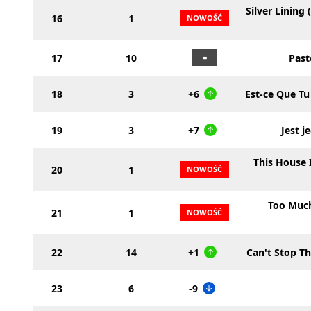
Silver Lining 
16
1
17
10
Pas
18
3
+6
Est-ce Que Tu
19
3
+7
Jest j
This House 
20
1
Too Much
21
1
22
14
+1
Can't Stop Th
23
6
-9