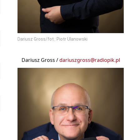
Dariusz Gross/fot.: Piotr Ulanowski
Dariusz Gross /
dariuszgross@radiopik.pl