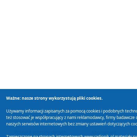
Ważne: nasze strony wykorzystują pliki cookies.
Używamy informacji zapisanych za pomocą cookies i podobnych techno
Polityka Prywatności
Zasady korzystania z
też stosować je współpracujący z nami reklamodawcy, firmy badawcze o
naszych serwisów internetowych bez zmiany ustawień dotyczących cook
Polityka ochrony danych
Abonament
Zamieszczone na stronach internetowych www.radiopik.pl materiały 