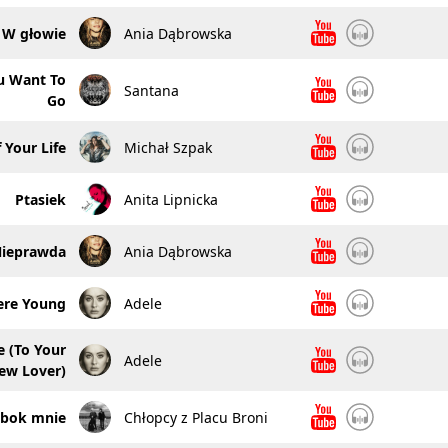
W głowie
Ania Dąbrowska
u Want To
Santana
Go
 Your Life
Michał Szpak
Ptasiek
Anita Lipnicka
ieprawda
Ania Dąbrowska
re Young
Adele
 (To Your
Adele
ew Lover)
obok mnie
Chłopcy z Placu Broni