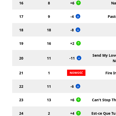
16
8
+6
Na
17
9
-4
Pas
18
18
-8
19
16
+2
Send My Love
20
11
-11
N
21
1
Fire I
22
11
-6
23
13
+6
Can't Stop Th
24
2
+4
Est-ce Que Tu