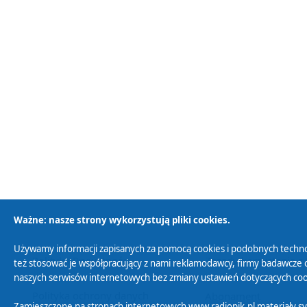
Ważne: nasze strony wykorzystują pliki cookies.
Używamy informacji zapisanych za pomocą cookies i podobnych techno
Polityka Prywatności
Zasady korzystania z
też stosować je współpracujący z nami reklamodawcy, firmy badawcze o
naszych serwisów internetowych bez zmiany ustawień dotyczących cook
Polityka ochrony danych
Abonament
Zamieszczone na stronach internetowych www.radiopik.pl materiały 