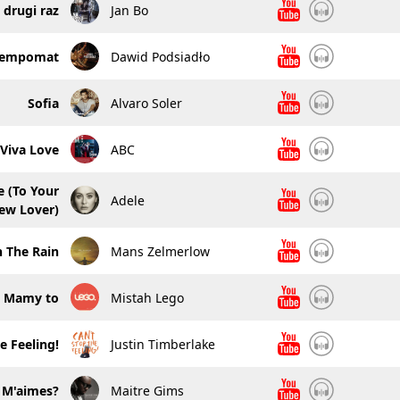
 drugi raz
Jan Bo
tempomat
Dawid Podsiadło
Sofia
Alvaro Soler
Viva Love
ABC
 (To Your
Adele
ew Lover)
n The Rain
Mans Zelmerlow
Mamy to
Mistah Lego
e Feeling!
Justin Timberlake
 M'aimes?
Maitre Gims