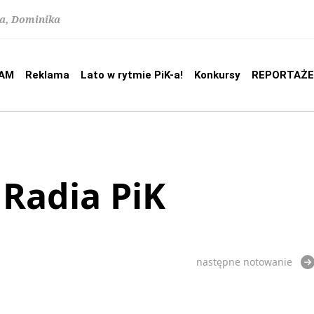
na, Dominika
AM
Reklama
Lato w rytmie PiK-a!
Konkursy
REPORTAŻE
 Radia PiK
następne notowanie