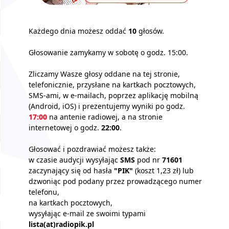
Każdego dnia możesz oddać
10
głosów.
Głosowanie zamykamy w sobotę o godz. 15:00.
Zliczamy Wasze głosy oddane na tej stronie,
telefonicznie, przysłane na kartkach pocztowych,
SMS-ami, w e-mailach, poprzez aplikację mobilną
(Android, iOS) i prezentujemy wyniki po godz.
17:00
na antenie radiowej, a na stronie
internetowej o godz.
22:00
.
Głosować i pozdrawiać możesz także:
w czasie audycji wysyłając
SMS
pod nr
71601
zaczynający się od hasła
"PIK"
(koszt 1,23 zł) lub
dzwoniąc pod podany przez prowadzącego numer
telefonu,
na kartkach pocztowych,
wysyłając e-mail ze swoimi typami
lista(at)radiopik.pl