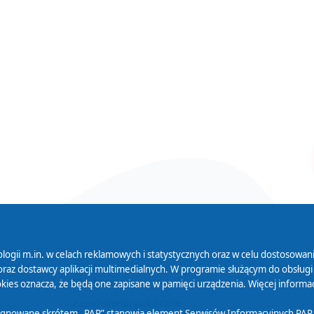
logii m.in. w celach reklamowych i statystycznych oraz w celu dostosow
 Serwisu
Organizacje Pożytku
Cyfryzacja D
raz dostawcy aplikacji multimedialnych. W programie służącym do obsługi
Publicznego
ies oznacza, że będą one zapisane w pamięci urządzenia. Więcej informac
Zamówienia publiczne
sygnowane skrótem „PAP” stanowią element Serwisów Informacyjnych PAP,