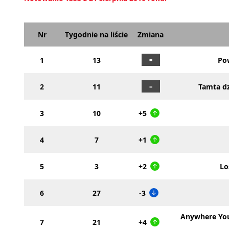
Nr
Tygodnie na liście
Zmiana
1
13
Pow
2
11
Tamta d
3
10
+5
4
7
+1
5
3
+2
Lo
6
27
-3
Anywhere Yo
7
21
+4