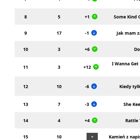
8
5
+1
Some Kind 
9
17
-1
Jak mam z
10
3
+6
Do
I Wanna Get 
11
3
+12
12
10
-6
Kiedy tyl
13
7
-3
She Ke
14
4
+4
Rattle
15
10
Kamień z nap