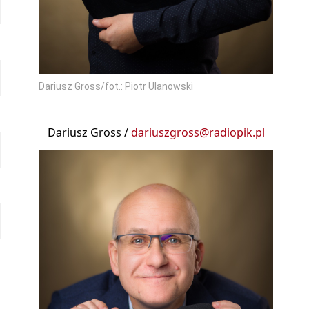
Dariusz Gross/fot.: Piotr Ulanowski
Dariusz Gross /
dariuszgross@radiopik.pl