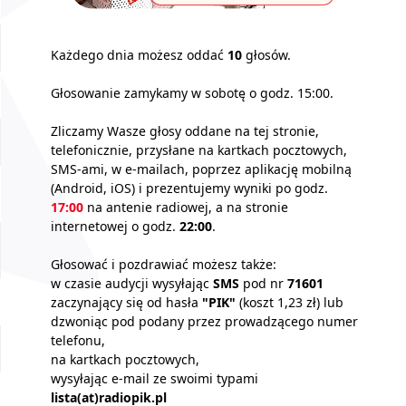
Każdego dnia możesz oddać
10
głosów.
Głosowanie zamykamy w sobotę o godz. 15:00.
Zliczamy Wasze głosy oddane na tej stronie,
telefonicznie, przysłane na kartkach pocztowych,
SMS-ami, w e-mailach, poprzez aplikację mobilną
(Android, iOS) i prezentujemy wyniki po godz.
17:00
na antenie radiowej, a na stronie
internetowej o godz.
22:00
.
Głosować i pozdrawiać możesz także:
w czasie audycji wysyłając
SMS
pod nr
71601
zaczynający się od hasła
"PIK"
(koszt 1,23 zł) lub
dzwoniąc pod podany przez prowadzącego numer
telefonu,
na kartkach pocztowych,
wysyłając e-mail ze swoimi typami
lista(at)radiopik.pl