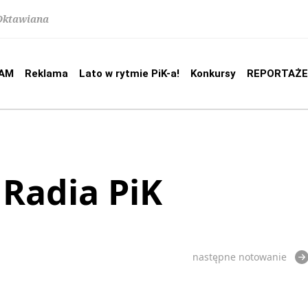
 Oktawiana
AM
Reklama
Lato w rytmie PiK-a!
Konkursy
REPORTAŻE
 Radia PiK
następne notowanie