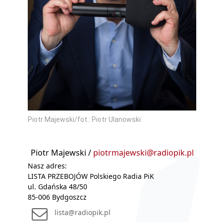
Piotr Majewski/fot.: Piotr Ulanowski
Piotr Majewski /
piotrmajewski@radiopik.pl
Nasz adres:
LISTA PRZEBOJÓW Polskiego Radia PiK
ul. Gdańska 48/50
85-006 Bydgoszcz
lista@radiopik.pl