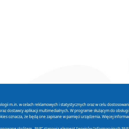
logii m.in. w celach reklamowych i statystycznych oraz w celu dostosow
 Serwisu
Organizacje Pożytku
Cyfryzacja D
raz dostawcy aplikacji multimedialnych. W programie służącym do obsługi
Publicznego
ies oznacza, że będą one zapisane w pamięci urządzenia. Więcej informac
Zamówienia publiczne
sygnowane skrótem „PAP” stanowią element Serwisów Informacyjnych PAP,