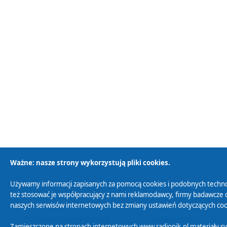
Ważne: nasze strony wykorzystują pliki cookies.
Używamy informacji zapisanych za pomocą cookies i podobnych techno
Polityka Prywatności
Zasady korzystania z
też stosować je współpracujący z nami reklamodawcy, firmy badawcze o
naszych serwisów internetowych bez zmiany ustawień dotyczących cook
Polityka ochrony danych
Abonament
Zamieszczone na stronach internetowych www.radiopik.pl materiały 