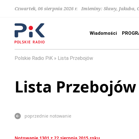
Czwartek, 06 sierpnia 2026 r. Imieniny: Sławy, Jakuba,
Wiadomości
PROGR
Polskie Radio PiK
Lista Przebojów
Lista Przebojów
poprzednie notowanie
Notowanie 1301 z 22 sierpnia 2015 roku.