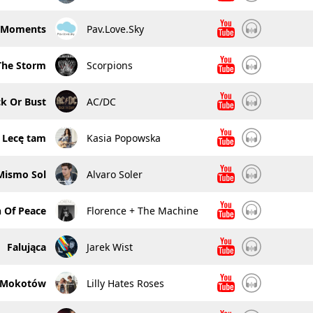
Moments
Pav.Love.Sky
The Storm
Scorpions
k Or Bust
AC/DC
Lecę tam
Kasia Popowska
Mismo Sol
Alvaro Soler
 Of Peace
Florence + The Machine
Falująca
Jarek Wist
Mokotów
Lilly Hates Roses