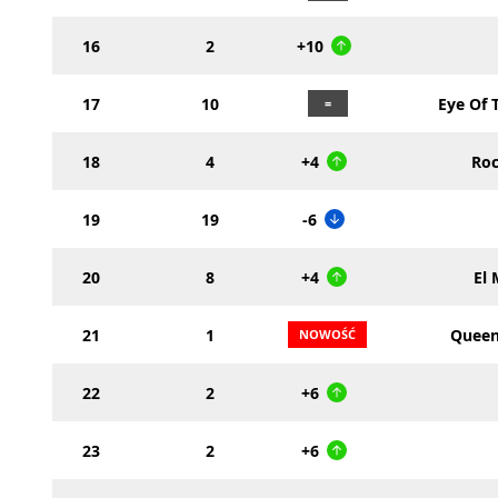
16
2
+10
17
10
Eye Of 
18
4
+4
Roc
19
19
-6
20
8
+4
El 
21
1
Queen
22
2
+6
23
2
+6