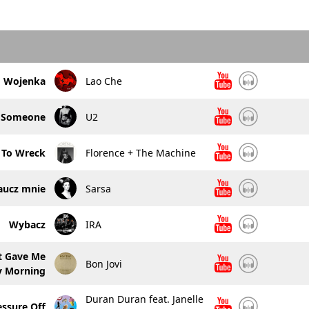
Wojenka
Lao Che
r Someone
U2
 To Wreck
Florence + The Machine
aucz mnie
Sarsa
Wybacz
IRA
t Gave Me
Bon Jovi
y Morning
Duran Duran feat. Janelle
essure Off