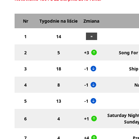
Nr
Tygodnie na liście
Zmiana
1
14
2
5
+3
Song Fo
3
18
-1
Ship
4
8
-1
N
5
13
-1
Saturday Nigh
6
4
+1
Sunda
7
4
+4
Pr