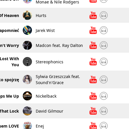
Monae & Nile Rodgers
Of Heaven
Hurts
apomnieć
Jarek Wist
n't Worry
Madcon feat. Ray Dalton
Lost With
Stereophonics
You
Sylwia Grzeszczak feat.
ko spojrzę
Sound'n'Grace
eps Me Up
Nickelback
 That Lock
David Gilmour
isem LOVE
Enej