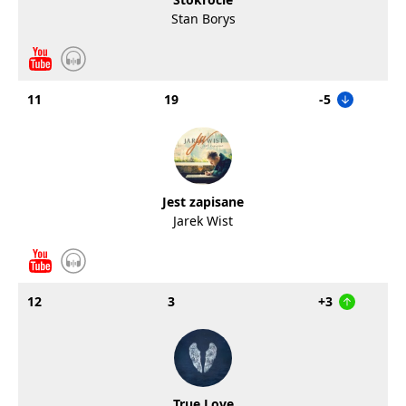
Stan Borys
11
19
-5
Jest zapisane
Jarek Wist
12
3
+3
True Love