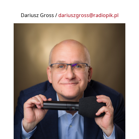
Dariusz Gross /
dariuszgross@radiopik.pl