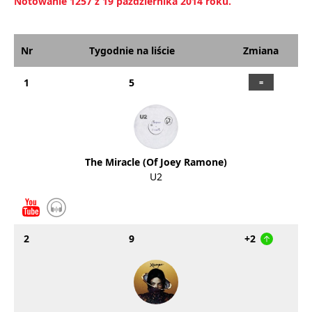
Notowanie 1257 z 19 października 2014 roku.
Nr
Tygodnie na liście
Zmiana
1
5
The Miracle (Of Joey Ramone)
U2
2
9
+2