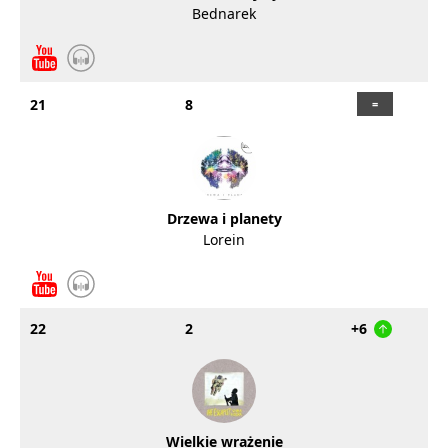
Bednarek
21
8
Drzewa i planety
Lorein
22
2
+6
Wielkie wrażenie