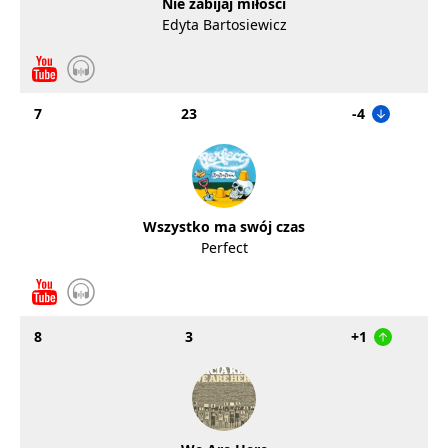
Nie zabijaj miłości
Edyta Bartosiewicz
7
23
-4
Wszystko ma swój czas
Perfect
8
3
+1