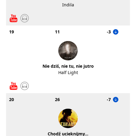
Indila
19
11
-3
Nie dziś, nie tu, nie jutro
Half Light
20
26
-7
Chodź ucieknijmy...