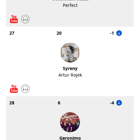
Perfect
27
20
-1
Syreny
Artur Rojek
28
6
-4
Geronimo