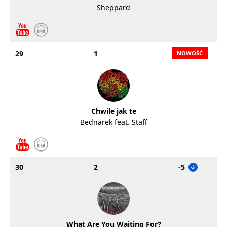
Sheppard
29
1
Chwile jak te
Bednarek feat. Staff
30
2
-5
What Are You Waiting For?