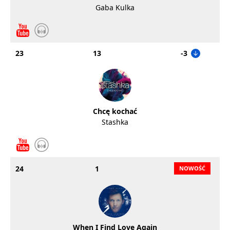
Gaba Kulka
23
13
-3
Chcę kochać
Stashka
24
1
When I Find Love Again