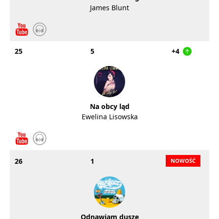
James Blunt
25
5
+4
Na obcy ląd
Ewelina Lisowska
26
1
Odnawiam dusze