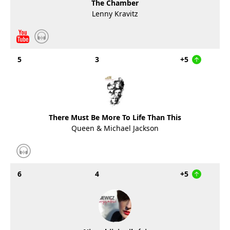
The Chamber
Lenny Kravitz
5
3
+5
There Must Be More To Life Than This
Queen & Michael Jackson
6
4
+5