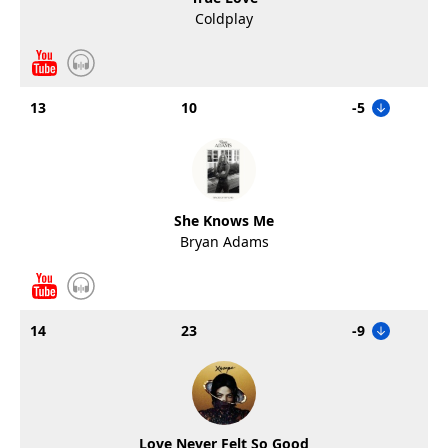
Coldplay
13
10
-5
She Knows Me
Bryan Adams
14
23
-9
Love Never Felt So Good