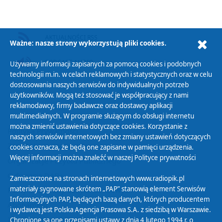
AKTUALNOŚCI RSS
Ważne: nasze strony wykorzystują pliki cookies.
PODCAST AUDIO
Używamy informacji zapisanych za pomocą cookies i podobnych
technologii m.in. w celach reklamowych i statystycznych oraz w celu
dostosowania naszych serwisów do indywidualnych potrzeb
użytkowników. Mogą też stosować je współpracujący z nami
reklamodawcy, firmy badawcze oraz dostawcy aplikacji
multimedialnych. W programie służącym do obsługi internetu
można zmienić ustawienia dotyczące cookies. Korzystanie z
Polityka Prywatności
naszych serwisów internetowych bez zmiany ustawień dotyczących
Zasady korzystania z Serwisu
cookies oznacza, że będą one zapisane w pamięci urządzenia.
Więcej informacji można znaleźć w naszej
Polityce prywatności
Organizacje Pożytku Publicznego
Cyfryzacja DAB+
Zamieszczone na stronach internetowych www.radiopik.pl
materiały sygnowane skrótem „PAP” stanowią element Serwisów
Polityka ochrony danych osobowych
Informacyjnych PAP, będących bazą danych, których producentem
Abonament
i wydawcą jest Polska Agencja Prasowa S.A. z siedzibą w Warszawie.
Zamówienia publiczne
Chronione są one przepisami ustawy z dnia 4 lutego 1994 r. o