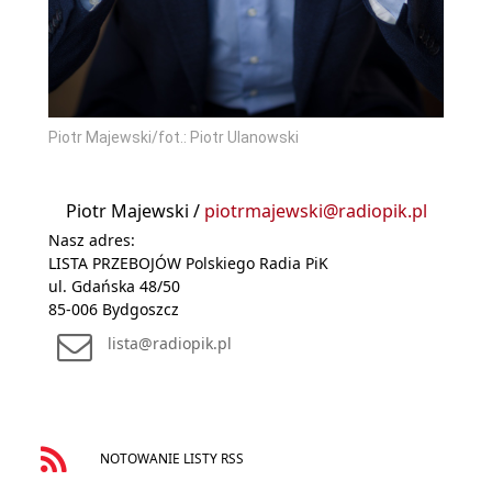
Piotr Majewski/fot.: Piotr Ulanowski
Piotr Majewski /
piotrmajewski@radiopik.pl
Nasz adres:
LISTA PRZEBOJÓW Polskiego Radia PiK
ul. Gdańska 48/50
85-006 Bydgoszcz
lista@radiopik.pl
NOTOWANIE LISTY RSS