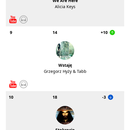
We Are Here
Alicia Keys
9
14
+10
Wstaję
Grzegorz Hyży & Tabb
10
18
-3
Stokrocie