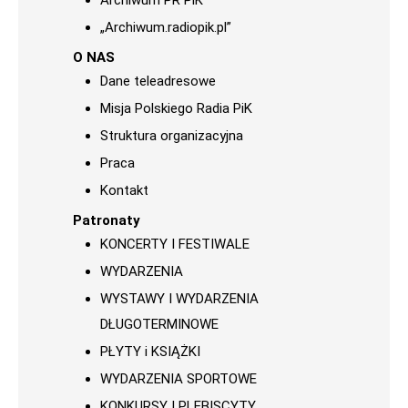
Archiwum PR PiK
„Archiwum.radiopik.pl”
O NAS
Dane teleadresowe
Misja Polskiego Radia PiK
Struktura organizacyjna
Praca
Kontakt
Patronaty
KONCERTY I FESTIWALE
WYDARZENIA
WYSTAWY I WYDARZENIA
DŁUGOTERMINOWE
PŁYTY i KSIĄŻKI
WYDARZENIA SPORTOWE
KONKURSY I PLEBISCYTY