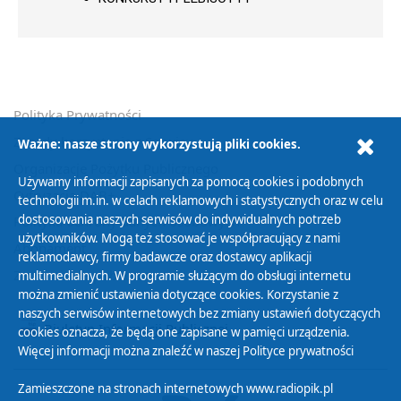
Polityka Prywatności
Zasady korzystania z Serwisu
Ważne: nasze strony wykorzystują pliki cookies.
Organizacje Pożytku Publicznego
Używamy informacji zapisanych za pomocą cookies i podobnych
Cyfryzacja DAB+
technologii m.in. w celach reklamowych i statystycznych oraz w celu
dostosowania naszych serwisów do indywidualnych potrzeb
Polityka ochrony danych osobowych
użytkowników. Mogą też stosować je współpracujący z nami
Abonament
reklamodawcy, firmy badawcze oraz dostawcy aplikacji
Zamówienia publiczne
multimedialnych. W programie służącym do obsługi internetu
można zmienić ustawienia dotyczące cookies. Korzystanie z
naszych serwisów internetowych bez zmiany ustawień dotyczących
Biuletyn Informacji Publicznej
cookies oznacza, że będą one zapisane w pamięci urządzenia.
Więcej informacji można znaleźć w naszej
Polityce prywatności
Zamieszczone na stronach internetowych www.radiopik.pl