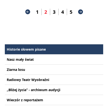
1
2
3
4
5
Historie słowem pisane
Nasz mały świat
Ziarna losu
Radiowy Teatr Wyobraźni
„Bliżej życia” - archiwum audycji
Wieczór z reportażem