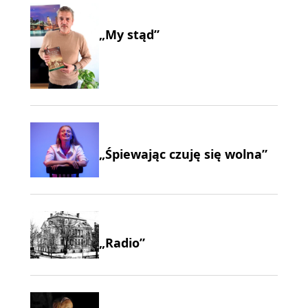
„My stąd”
„Śpiewając czuję się wolna”
„Radio”