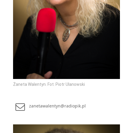
Żaneta Walentyn. Fot. Piotr Ulanowski
zanetawalentyn@radiopik.pl