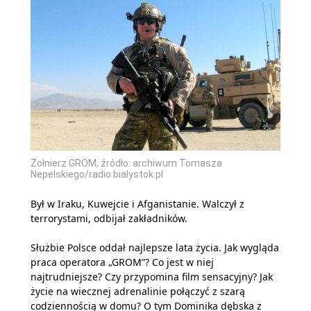
Żołnierz GROM, źródło: archiwum Tomasza
Nepelskiego/radio.bialystok.pl
Był w Iraku, Kuwejcie i Afganistanie. Walczył z
terrorystami, odbijał zakładników.
Służbie Polsce oddał najlepsze lata życia. Jak wygląda
praca operatora „GROM”? Co jest w niej
najtrudniejsze? Czy przypomina film sensacyjny? Jak
życie na wiecznej adrenalinie połączyć z szarą
codziennością w domu? O tym Dominika dębska z