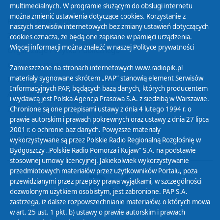
multimedialnych. W programie służącym do obsługi internetu
można zmienić ustawienia dotyczące cookies. Korzystanie z
Polityka Prywatności
naszych serwisów internetowych bez zmiany ustawień dotyczących
Zasady korzystania z Serwisu
cookies oznacza, że będą one zapisane w pamięci urządzenia.
Więcej informacji można znaleźć w naszej
Polityce prywatności
Organizacje Pożytku Publicznego
Cyfryzacja DAB+
Zamieszczone na stronach internetowych www.radiopik.pl
materiały sygnowane skrótem „PAP” stanowią element Serwisów
Polityka ochrony danych osobowych
Informacyjnych PAP, będących bazą danych, których producentem
Abonament
i wydawcą jest Polska Agencja Prasowa S.A. z siedzibą w Warszawie.
Zamówienia publiczne
Chronione są one przepisami ustawy z dnia 4 lutego 1994 r. o
prawie autorskim i prawach pokrewnych oraz ustawy z dnia 27 lipca
2001 r. o ochronie baz danych. Powyższe materiały
Biuletyn Informacji Publicznej
wykorzystywane są przez Polskie Radio Regionalną Rozgłośnię w
Bydgoszczy „Polskie Radio Pomorza i Kujaw” S.A. na podstawie
stosownej umowy licencyjnej. Jakiekolwiek wykorzystywanie
przedmiotowych materiałów przez użytkowników Portalu, poza
przewidzianymi przez przepisy prawa wyjątkami, w szczególności
dozwolonym użytkiem osobistym, jest zabronione. PAP S.A.
zastrzega, iż dalsze rozpowszechnianie materiałów, o których mowa
w art. 25 ust. 1 pkt. b) ustawy o prawie autorskim i prawach