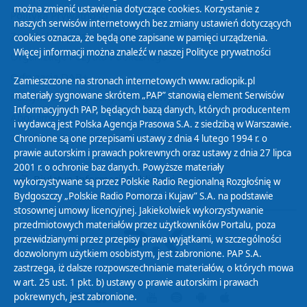
można zmienić ustawienia dotyczące cookies. Korzystanie z
Polityka Prywatności
naszych serwisów internetowych bez zmiany ustawień dotyczących
Zasady korzystania z Serwisu
cookies oznacza, że będą one zapisane w pamięci urządzenia.
Więcej informacji można znaleźć w naszej
Polityce prywatności
Organizacje Pożytku Publicznego
Cyfryzacja DAB+
Zamieszczone na stronach internetowych www.radiopik.pl
materiały sygnowane skrótem „PAP” stanowią element Serwisów
Polityka ochrony danych osobowych
Informacyjnych PAP, będących bazą danych, których producentem
Abonament
i wydawcą jest Polska Agencja Prasowa S.A. z siedzibą w Warszawie.
Zamówienia publiczne
Chronione są one przepisami ustawy z dnia 4 lutego 1994 r. o
prawie autorskim i prawach pokrewnych oraz ustawy z dnia 27 lipca
2001 r. o ochronie baz danych. Powyższe materiały
Biuletyn Informacji Publicznej
wykorzystywane są przez Polskie Radio Regionalną Rozgłośnię w
Bydgoszczy „Polskie Radio Pomorza i Kujaw” S.A. na podstawie
stosownej umowy licencyjnej. Jakiekolwiek wykorzystywanie
przedmiotowych materiałów przez użytkowników Portalu, poza
przewidzianymi przez przepisy prawa wyjątkami, w szczególności
dozwolonym użytkiem osobistym, jest zabronione. PAP S.A.
zastrzega, iż dalsze rozpowszechnianie materiałów, o których mowa
w art. 25 ust. 1 pkt. b) ustawy o prawie autorskim i prawach
pokrewnych, jest zabronione.