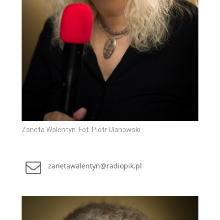
Żaneta Walentyn. Fot. Piotr Ulanowski
zanetawalentyn@radiopik.pl