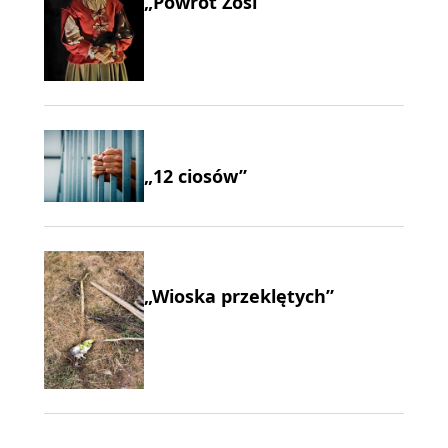
„Powrót Zosi”
„12 ciosów”
„Wioska przeklętych”