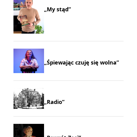
„My stąd”
„Śpiewając czuję się wolna”
„Radio”