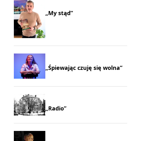
„My stąd”
„Śpiewając czuję się wolna”
„Radio”