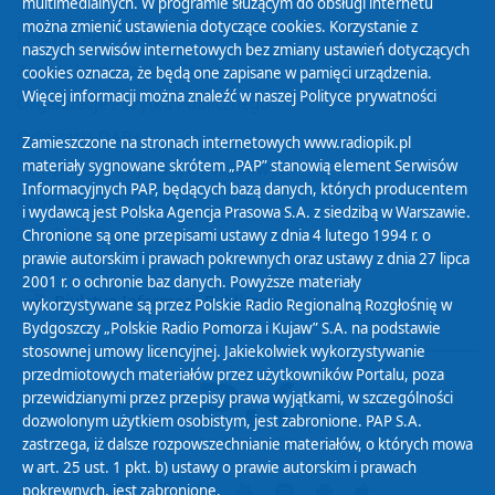
multimedialnych. W programie służącym do obsługi internetu
można zmienić ustawienia dotyczące cookies. Korzystanie z
Polityka Prywatności
naszych serwisów internetowych bez zmiany ustawień dotyczących
Zasady korzystania z Serwisu
cookies oznacza, że będą one zapisane w pamięci urządzenia.
Więcej informacji można znaleźć w naszej
Polityce prywatności
Organizacje Pożytku Publicznego
Cyfryzacja DAB+
Zamieszczone na stronach internetowych www.radiopik.pl
materiały sygnowane skrótem „PAP” stanowią element Serwisów
Polityka ochrony danych osobowych
Informacyjnych PAP, będących bazą danych, których producentem
Abonament
i wydawcą jest Polska Agencja Prasowa S.A. z siedzibą w Warszawie.
Zamówienia publiczne
Chronione są one przepisami ustawy z dnia 4 lutego 1994 r. o
prawie autorskim i prawach pokrewnych oraz ustawy z dnia 27 lipca
2001 r. o ochronie baz danych. Powyższe materiały
Biuletyn Informacji Publicznej
wykorzystywane są przez Polskie Radio Regionalną Rozgłośnię w
Bydgoszczy „Polskie Radio Pomorza i Kujaw” S.A. na podstawie
stosownej umowy licencyjnej. Jakiekolwiek wykorzystywanie
przedmiotowych materiałów przez użytkowników Portalu, poza
przewidzianymi przez przepisy prawa wyjątkami, w szczególności
dozwolonym użytkiem osobistym, jest zabronione. PAP S.A.
zastrzega, iż dalsze rozpowszechnianie materiałów, o których mowa
w art. 25 ust. 1 pkt. b) ustawy o prawie autorskim i prawach
pokrewnych, jest zabronione.