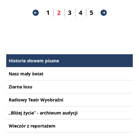
1
2
3
4
5
Historie słowem pisane
Nasz mały świat
Ziarna losu
Radiowy Teatr Wyobraźni
„Bliżej życia” - archiwum audycji
Wieczór z reportażem