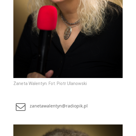
Żaneta Walentyn. Fot. Piotr Ulanowski
zanetawalentyn@radiopik.pl