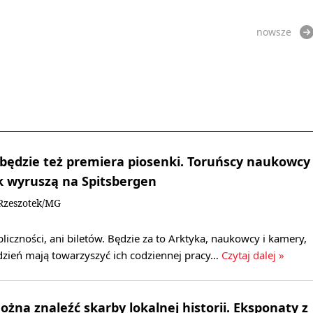
nowsze
 będzie też premiera piosenki. Toruńscy naukowcy
k wyruszą na Spitsbergen
Rzeszotek/MG
bliczności, ani biletów. Będzie za to Arktyka, naukowcy i kamery,
ydzień mają towarzyszyć ich codziennej pracy…
Czytaj dalej »
żna znaleźć skarby lokalnej historii. Eksponaty z