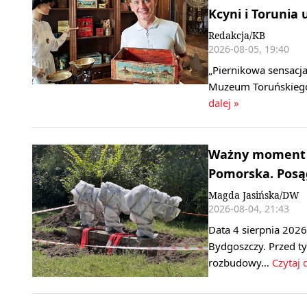
Kcyni i Torunia 
Redakcja/KB
2026-08-05, 19:40
„Piernikowa sensacja
Muzeum Toruńskiego 
dalej »
Ważny moment n
Pomorska. Posągi
Magda Jasińska/DW
2026-08-04, 21:43
Data 4 sierpnia 2026
Bydgoszczy. Przed 
rozbudowy…
Czytaj 