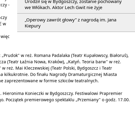
Urodził się w Bydgoszczy, zostanie pochowany
czy -
we Włókach. Aktor Lech Gwit nie żyje
ńczy
„Operowy zawrót głowy” z nagrodą im. Jana
ć w
Kiepury
 więc
 „Prudok" w reż. Romana Padalaka (Teatr Kupałowscy, Białoruś),
za (Teatr Łaźnia Nowa, Kraków), „Katyń. Teoria barw" w reż.
 w reż. Mai Kleczewskiej (Teatr Polski, Bydgoszcz i Teatr
a kilkukrotnie. Do finału Nagrody Dramaturgicznej Miasta
ne zaprezentowane w formie szkiców teatralnych.
m. Hieronima Konieczki w Bydgoszczy. Festiwalowi Prapremier
go. Początek premierowego spektaklu „Przemiany" o godz. 17.00.