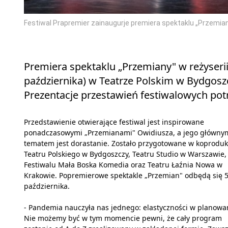
Festiwal Prapremier zainaugurje premiera spektaklu „Przemian
Premiera spektaklu „Przemiany" w reżyserii
października) w Teatrze Polskim w Bydgoszc
Prezentacje przestawień festiwalowych pot
Przedstawienie otwierające festiwal jest inspirowane
ponadczasowymi „Przemianami" Owidiusza, a jego główny
tematem jest dorastanie. Zostało przygotowane w koproduk
Teatru Polskiego w Bydgoszczy, Teatru Studio w Warszawie,
Festiwalu Mała Boska Komedia oraz Teatru Łaźnia Nowa w
Krakowie. Popremierowe spektakle „Przemian" odbędą się 5 
października.
- Pandemia nauczyła nas jednego: elastyczności w planowa
Nie możemy być w tym momencie pewni, że cały program