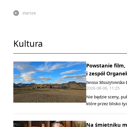
starsze
Kultura
Powstanie film,
i zespół Organe
Iwona Muszytowska-
2026-08-06, 11:25
Nie będzie sceny, pu
które przez blisko t
Na śmietniku mo