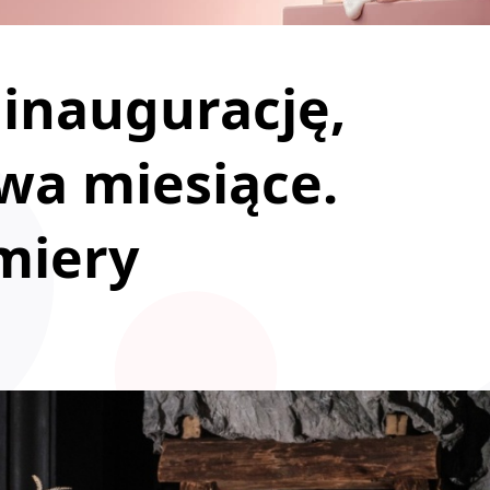
inaugurację,
dwa miesiące.
miery