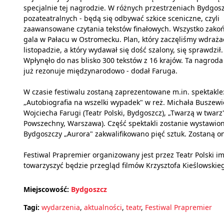
specjalnie tej nagrodzie. W różnych przestrzeniach Bydgosz
pozateatralnych - będą się odbywać szkice sceniczne, czyli
zaawansowane czytania tekstów finałowych. Wszystko zako
gala w Pałacu w Ostromecku. Plan, który zaczęliśmy wdraża
listopadzie, a który wydawał się dość szalony, się sprawdził.
Wpłynęło do nas blisko 300 tekstów z 16 krajów. Ta nagroda
już rezonuje międzynarodowo - dodał Faruga.
W czasie festiwalu zostaną zaprezentowane m.in. spektakle:
„Autobiografia na wszelki wypadek" w reż. Michała Buszewic
Wojciecha Farugi (Teatr Polski, Bydgoszcz), „Twarzą w twarz"
Powszechny, Warszawa). Część spektakli zostanie wystawion
Bydgoszczy „Aurora" zakwalifikowano pięć sztuk. Zostaną o
Festiwal Prapremier organizowany jest przez Teatr Polski i
towarzyszyć będzie przegląd filmów Krzysztofa Kieślowskie
Miejscowość:
Bydgoszcz
Tagi:
wydarzenia
,
aktualności
,
teatr
,
Festiwal Prapremier