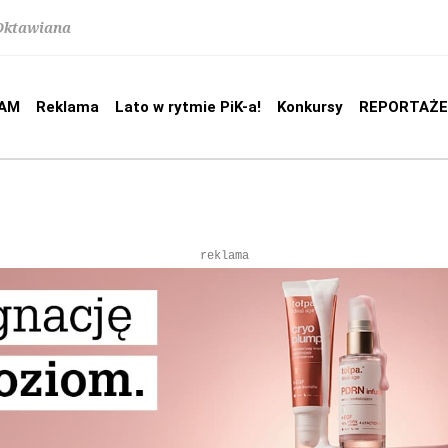
 Oktawiana
AM
Reklama
Lato w rytmie PiK-a!
Konkursy
REPORTAŻE
reklama