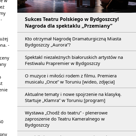
ze w
też
śmy
Sukces Teatru Polskiego w Bydgoszczy!
-
Nagroda dla spektaklu „Przemiany”
Kto otrzymał Nagrodę Dramaturgiczną Miasta
użej
Bydgoszczy „Aurora”?
na. -
Spektakl niezależnych białoruskich artystów na
sceny
Festiwalu Prapremier w Bydgoszczy
any
O muzyce i miłości rodem z filmu. Premiera
o
musicalu „Once” w Toruniu [wideo, zdjęcia]
st
enie
Aktualne tematy i nowe spojrzenie na klasykę.
Startuje „Klamra” w Toruniu [program]
Wystawa „Chodź do teatru” - plenerowe
zaproszenie do Teatru Kameralnego w
50
Bydgoszczy
cony