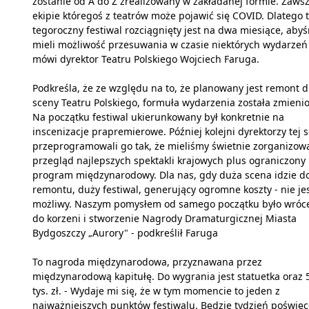
zostanie od A do Z zrealizowany w zakładanej formie. Zaws
ekipie któregoś z teatrów może pojawić się COVID. Dlatego 
tegoroczny festiwal rozciągnięty jest na dwa miesiące, aby
mieli możliwość przesuwania w czasie niektórych wydarzeń 
mówi dyrektor Teatru Polskiego Wojciech Faruga.
Podkreśla, że ze względu na to, że planowany jest remont d
sceny Teatru Polskiego, formuła wydarzenia została zmienio
Na początku festiwal ukierunkowany był konkretnie na
inscenizacje prapremierowe. Później kolejni dyrektorzy tej 
przeprogramowali go tak, że mieliśmy świetnie zorganizow
przegląd najlepszych spektakli krajowych plus ograniczony
program międzynarodowy. Dla nas, gdy duża scena idzie d
remontu, duży festiwal, generujący ogromne koszty - nie je
możliwy. Naszym pomysłem od samego początku było wróc
do korzeni i stworzenie Nagrody Dramaturgicznej Miasta
Bydgoszczy „Aurory" - podkreślił Faruga
To nagroda międzynarodowa, przyznawana przez
międzynarodową kapitułę. Do wygrania jest statuetka oraz 
tys. zł. - Wydaje mi się, że w tym momencie to jeden z
najważniejszych punktów festiwalu. Będzie tydzień poświę