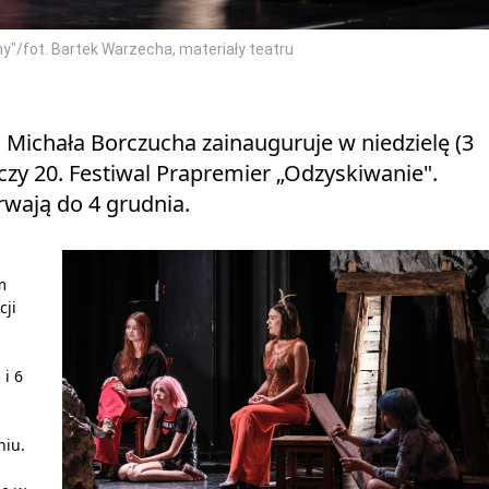
y"/fot. Bartek Warzecha, materiały teatru
 Michała Borczucha zainauguruje w niedzielę (3
zy 20. Festiwal Prapremier „Odzyskiwanie".
rwają do 4 grudnia.
m
cji
i 6
niu.