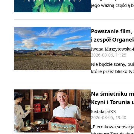
jego ważną częścią b
Powstanie film,
i zespół Organe
Iwona Muszytowska-
2026-08-06, 11:25
Nie będzie sceny, pu
które przez blisko t
Na śmietniku mo
Kcyni i Torunia 
Redakcja/KB
2026-08-05, 19:40
„Piernikowa sensacja
Muzeum Toruńskiego 