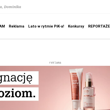
na, Dominika
AM
Reklama
Lato w rytmie PiK-a!
Konkursy
REPORTAŻE
reklama