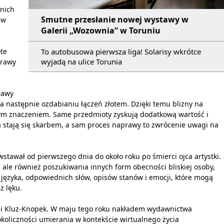
 nich
Smutne przesłanie nowej wystawy w
 w
Galerii „Wozownia” w Toruniu
h
ote
To autobusowa pierwsza liga! Solarisy wkrótce
wyjadą na ulice Torunia
prawy
rawy
 a następnie ozdabianiu łączeń złotem. Dzięki temu blizny na
wym znaczeniem. Same przedmioty zyskują dodatkową wartość i
da stają się skarbem, a sam proces naprawy to zwrócenie uwagi na
wstawał od pierwszego dnia do około roku po śmierci ojca artystki.
 ale również poszukiwania innych form obecności bliskiej osoby,
e języka, odpowiednich słów, opisów stanów i emocji, które mogą
z lęku.
szuli Kluz-Knopek. W maju tego roku nakładem wydawnictwa
okoliczności umierania w kontekście wirtualnego życia