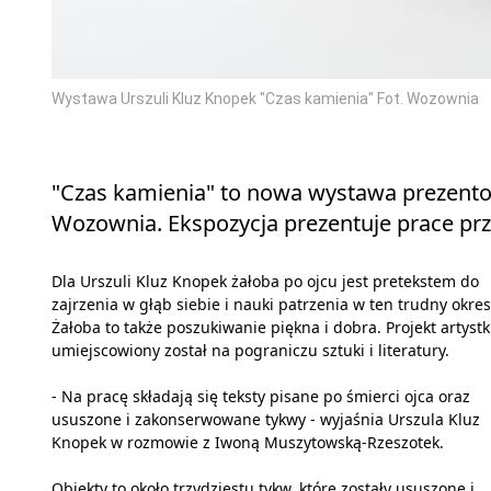
Wystawa Urszuli Kluz Knopek "Czas kamienia" Fot. Wozownia
"Czas kamienia" to nowa wystawa prezentow
Wozownia. Ekspozycja prezentuje prace przy
Dla Urszuli Kluz Knopek żałoba po ojcu jest pretekstem do
zajrzenia w głąb siebie i nauki patrzenia w ten trudny okres
Żałoba to także poszukiwanie piękna i dobra. Projekt artystk
umiejscowiony został na pograniczu sztuki i literatury.
- Na pracę składają się teksty pisane po śmierci ojca oraz
ususzone i zakonserwowane tykwy - wyjaśnia Urszula Kluz
Knopek w rozmowie z Iwoną Muszytowską-Rzeszotek.
Obiekty to około trzydziestu tykw, które zostały ususzone i