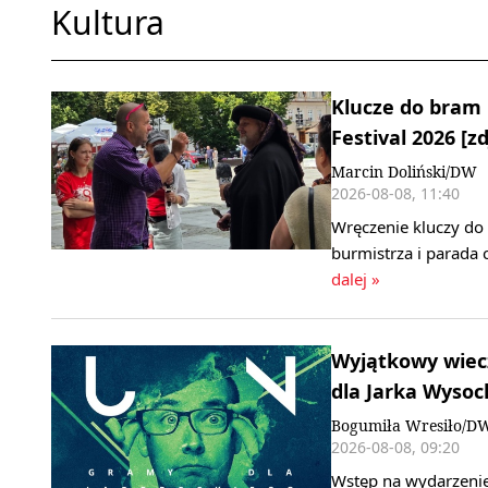
Kultura
Klucze do bram 
Festival 2026 [zd
Marcin Doliński/DW
2026-08-08, 11:40
Wręczenie kluczy do
burmistrza i parada 
dalej »
Wyjątkowy wiecz
dla Jarka Wysoc
Bogumiła Wresiło/D
2026-08-08, 09:20
Wstęp na wydarzenie,