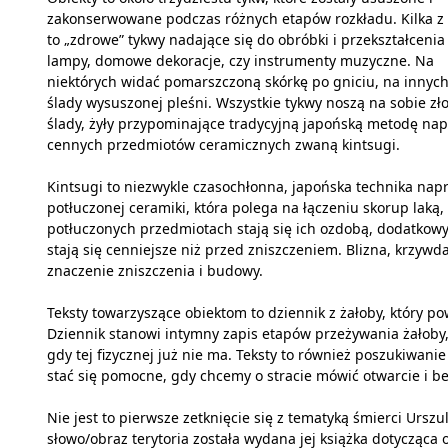
zakonserwowane podczas różnych etapów rozkładu. Kilka z
to „zdrowe” tykwy nadające się do obróbki i przekształcenia
lampy, domowe dekoracje, czy instrumenty muzyczne. Na
niektórych widać pomarszczoną skórkę po gniciu, na innyc
ślady wysuszonej pleśni. Wszystkie tykwy noszą na sobie zł
ślady, żyły przypominające tradycyjną japońską metodę na
cennych przedmiotów ceramicznych zwaną kintsugi.
Kintsugi to niezwykle czasochłonna, japońska technika nap
potłuczonej ceramiki, która polega na łączeniu skorup laką,
potłuczonych przedmiotach stają się ich ozdobą, dodatko
stają się cenniejsze niż przed zniszczeniem. Blizna, krzyw
znaczenie zniszczenia i budowy.
Teksty towarzyszące obiektom to dziennik z żałoby, który po
Dziennik stanowi intymny zapis etapów przeżywania żałoby,
gdy tej fizycznej już nie ma. Teksty to również poszukiwani
stać się pomocne, gdy chcemy o stracie mówić otwarcie i be
Nie jest to pierwsze zetknięcie się z tematyką śmierci Ur
słowo/obraz terytoria została wydana jej książka dotycząca 