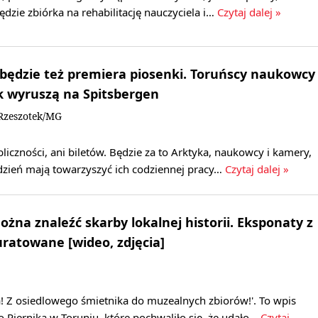
ędzie zbiórka na rehabilitację nauczyciela i…
Czytaj dalej »
 będzie też premiera piosenki. Toruńscy naukowcy
k wyruszą na Spitsbergen
Rzeszotek/MG
bliczności, ani biletów. Będzie za to Arktyka, naukowcy i kamery,
ydzień mają towarzyszyć ich codziennej pracy…
Czytaj dalej »
żna znaleźć skarby lokalnej historii. Eksponaty z
uratowane [wideo, zdjęcia]
! Z osiedlowego śmietnika do muzealnych zbiorów!'. To wpis
Piernika w Toruniu, które pochwaliło się, że udało…
Czytaj