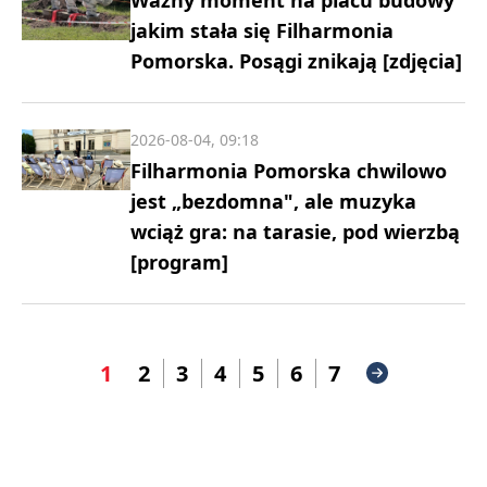
jakim stała się Filharmonia
Pomorska. Posągi znikają [zdjęcia]
2026-08-04, 09:18
Filharmonia Pomorska chwilowo
jest „bezdomna", ale muzyka
wciąż gra: na tarasie, pod wierzbą
[program]
1
2
3
4
5
6
7