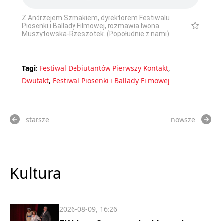
Z Andrzejem Szmakiem, dyrektorem Festiwalu
Piosenki i Ballady Filmowej, rozmawia Iwona
Muszytowska-Rzeszotek. (Popołudnie z nami)
Tagi:
Festiwal Debiutantów Pierwszy Kontakt
,
Dwutakt
,
Festiwal Piosenki i Ballady Filmowej
starsze
nowsze
Kultura
2026-08-09, 16:26