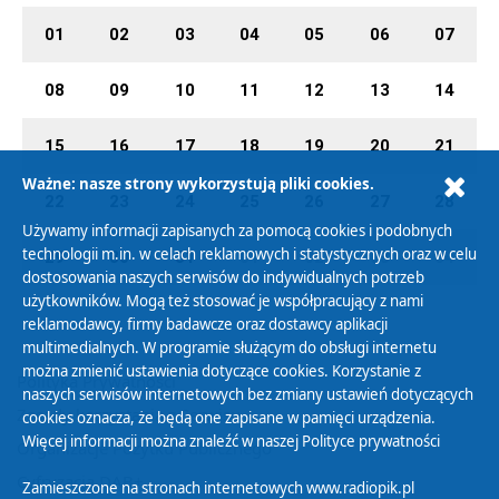
01
02
03
04
05
06
07
08
09
10
11
12
13
14
15
16
17
18
19
20
21
Ważne: nasze strony wykorzystują pliki cookies.
22
23
24
25
26
27
28
Używamy informacji zapisanych za pomocą cookies i podobnych
technologii m.in. w celach reklamowych i statystycznych oraz w celu
29
30
31
01
02
03
04
dostosowania naszych serwisów do indywidualnych potrzeb
użytkowników. Mogą też stosować je współpracujący z nami
reklamodawcy, firmy badawcze oraz dostawcy aplikacji
multimedialnych. W programie służącym do obsługi internetu
można zmienić ustawienia dotyczące cookies. Korzystanie z
Polityka Prywatności
naszych serwisów internetowych bez zmiany ustawień dotyczących
Zasady korzystania z Serwisu
cookies oznacza, że będą one zapisane w pamięci urządzenia.
Więcej informacji można znaleźć w naszej
Polityce prywatności
Organizacje Pożytku Publicznego
Cyfryzacja DAB+
Zamieszczone na stronach internetowych www.radiopik.pl