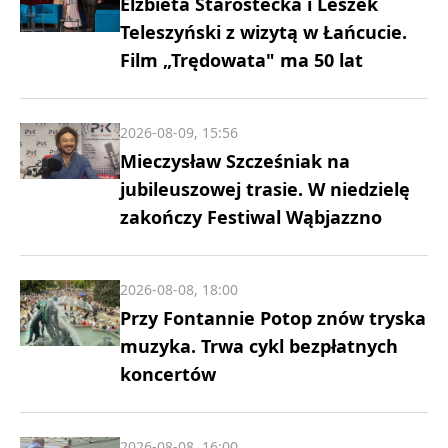
Elżbieta Starostecka i Leszek
Teleszyński z wizytą w Łańcucie.
Film „Trędowata" ma 50 lat
2026-08-09, 15:56
Mieczysław Szcześniak na
jubileuszowej trasie. W niedzielę
zakończy Festiwal Wąbjazzno
2026-08-08, 18:00
Przy Fontannie Potop znów tryska
muzyka. Trwa cykl bezpłatnych
koncertów
2026-08-08, 16:00