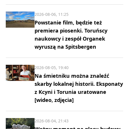
2026-08-06, 11:25
Powstanie film, będzie też
premiera piosenki. Toruńscy
naukowcy i zespół Organek
wyruszą na Spitsbergen
2026-08-05, 19:40
Na śmietniku można znaleźć
skarby lokalnej historii. Eksponaty
z Kcyni i Torunia uratowane
[wideo, zdjęcia]
2026-08-04, 21:43
Ważny moment na placu budowy