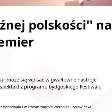
źnej polskości'' na
remier
eatr może się wpisać w gwałtowne nastroje
y spektakl z programu bydgoskiego Festiwalu
wyreżyserowała i w którym zagrała Weronika Szczawińska.