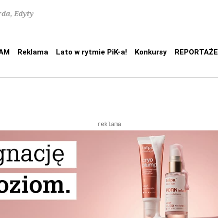
rda, Edyty
AM
Reklama
Lato w rytmie PiK-a!
Konkursy
REPORTAŻE
reklama