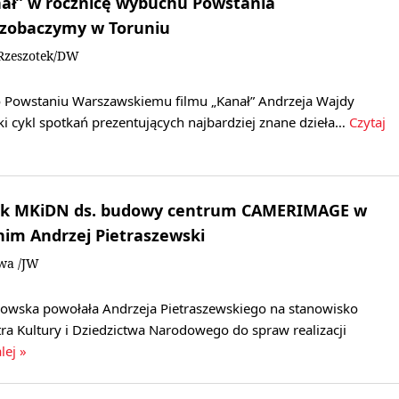
nał” w rocznicę wybuchu Powstania
zobaczymy w Toruniu
Rzeszotek/DW
 Powstaniu Warszawskiemu filmu „Kanał” Andrzeja Wajdy
ki cykl spotkań prezentujących najbardziej znane dzieła…
Czytaj
nik MKiDN ds. budowy centrum CAMERIMAGE w
 nim Andrzej Pietraszewski
owa /JW
kowska powołała Andrzeja Pietraszewskiego na stanowisko
ra Kultury i Dziedzictwa Narodowego do spraw realizacji
lej »