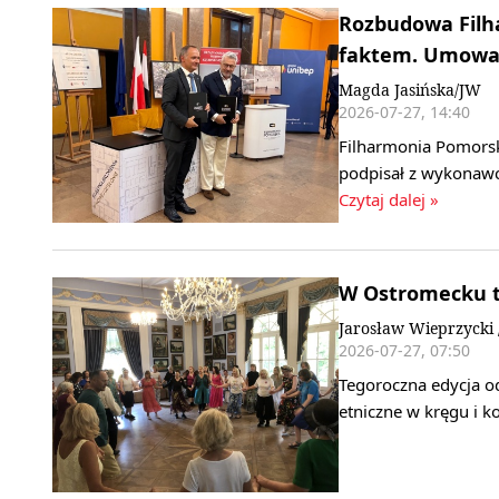
Rozbudowa Filha
faktem. Umowa 
Magda Jasińska/JW
2026-07-27, 14:40
Filharmonia Pomorsk
podpisał z wykonaw
Czytaj dalej »
W Ostromecku t
Jarosław Wieprzycki 
2026-07-27, 07:50
Tegoroczna edycja o
etniczne w kręgu i k