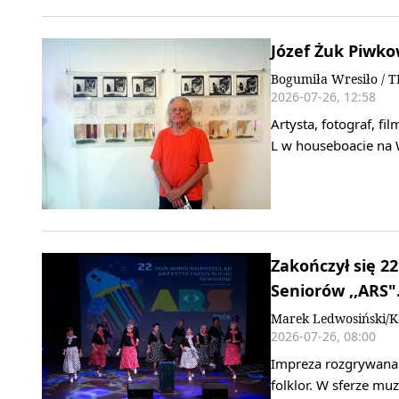
Józef Żuk Piwkow
Bogumiła Wresiło / T
2026-07-26, 12:58
Artysta, fotograf, f
L w houseboacie na 
Zakończył się 2
Seniorów ,,ARS
Marek Ledwosiński/
2026-07-26, 08:00
Impreza rozgrywana b
folklor. W sferze m