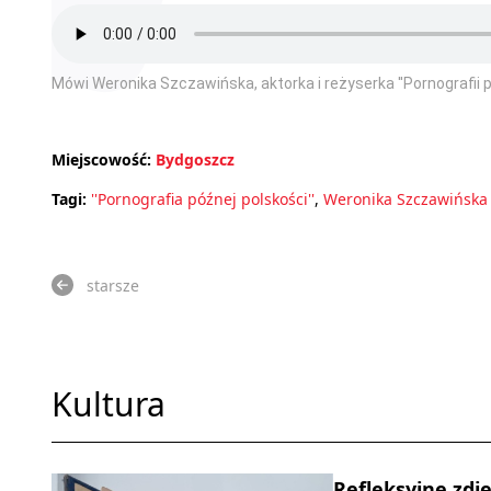
Mówi Weronika Szczawińska, aktorka i reżyserka ''Pornografii p
Miejscowość:
Bydgoszcz
Tagi:
''Pornografia późnej polskości''
,
Weronika Szczawińska
starsze
Kultura
Refleksyjne zdj