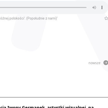
óźnej polskości'. (Popołudnie z nami)'
nowsze
ęcia Iwony Germanek, artystki wizualnej, na