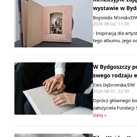
wystawie w Byd
Bogumiła Wresiło/D
2026-08-02, 11:30
- Inspiracją dla artys
tego albumu. Jego od
W Bydgoszczy p
swego rodzaju 
Ewa Dąbrowska/DW
2026-08-01, 22:30
Oprócz głównego boh
założyciela Fundacji
dalej »