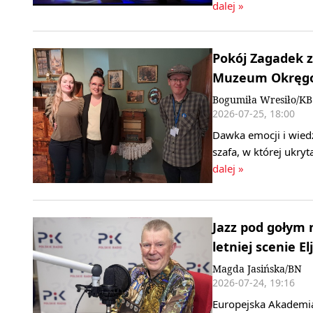
dalej »
Pokój Zagadek z
Muzeum Okręgow
Bogumiła Wresiło/KB
2026-07-25, 18:00
Dawka emocji i wiedz
szafa, w której ukry
dalej »
Jazz pod gołym
letniej scenie El
Magda Jasińska/BN
2026-07-24, 19:16
Europejska Akademia 