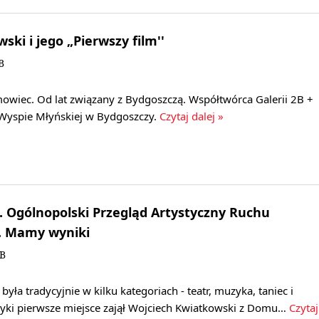
ski i jego „Pierwszy film''
B
ilmowiec. Od lat związany z Bydgoszczą. Współtwórca Galerii 2B +
Wyspie Młyńskiej w Bydgoszczy.
Czytaj dalej »
2. Ogólnopolski Przegląd Artystyczny Ruchu
". Mamy wyniki
KB
yła tradycyjnie w kilku kategoriach - teatr, muzyka, taniec i
uzyki pierwsze miejsce zajął Wojciech Kwiatkowski z Domu…
Czytaj