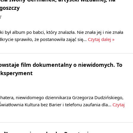
goszczy
W
tki był album po babci, który znalazła. Nie znała jej i nie znała
krycie sprawiło, że postanowiła zająć się…
Czytaj dalej »
owstaje film dokumentalny o niewidomych. To
eksperyment
atera, niewidomego dziennikarza Grzegorza Dudzińskiego,
 Światłownia Kultura bez Barier i telefonu zaufania dla…
Czytaj