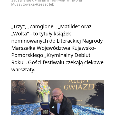
zaczyna się kryminalny festiwal/fot. Iwona
Muszytowska-Rzeszotek
„Trzy", „Zamglone", „Matilde" oraz
„Wolta" - to tytuły książek
nominowanych do Literackiej Nagrody
Marszałka Województwa Kujawsko-
Pomorskiego „Kryminalny Debiut
Roku". Gości festiwalu czekają ciekawe
warsztaty.