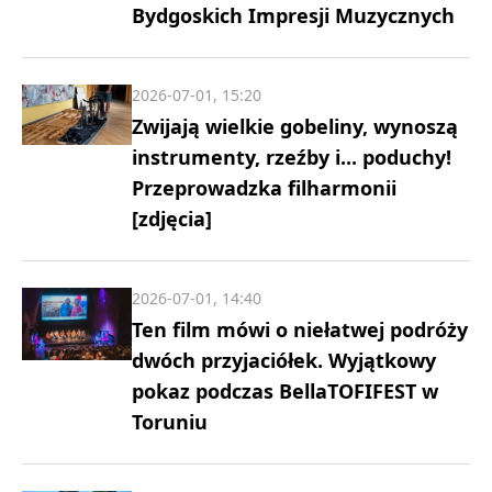
Bydgoskich Impresji Muzycznych
2026-07-01, 15:20
Zwijają wielkie gobeliny, wynoszą
instrumenty, rzeźby i... poduchy!
Przeprowadzka filharmonii
[zdjęcia]
2026-07-01, 14:40
Ten film mówi o niełatwej podróży
dwóch przyjaciółek. Wyjątkowy
pokaz podczas BellaTOFIFEST w
Toruniu