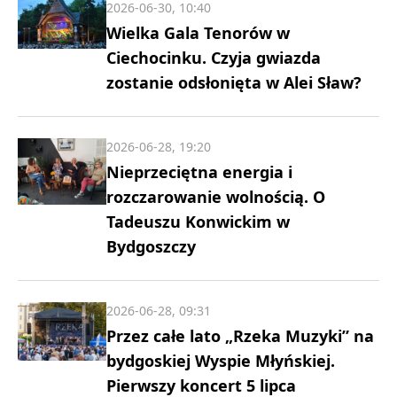
2026-06-30, 10:40
Wielka Gala Tenorów w
Ciechocinku. Czyja gwiazda
zostanie odsłonięta w Alei Sław?
2026-06-28, 19:20
Nieprzeciętna energia i
rozczarowanie wolnością. O
Tadeuszu Konwickim w
Bydgoszczy
2026-06-28, 09:31
Przez całe lato „Rzeka Muzyki” na
bydgoskiej Wyspie Młyńskiej.
Pierwszy koncert 5 lipca