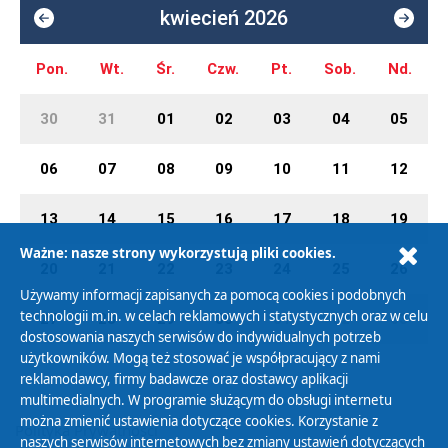
kwiecień 2026
Pon.
Wt.
Śr.
Czw.
Pt.
Sob.
Nd.
30
31
01
02
03
04
05
06
07
08
09
10
11
12
13
14
15
16
17
18
19
Ważne: nasze strony wykorzystują pliki cookies.
20
21
22
23
24
25
26
Używamy informacji zapisanych za pomocą cookies i podobnych
technologii m.in. w celach reklamowych i statystycznych oraz w celu
27
28
29
30
01
02
03
dostosowania naszych serwisów do indywidualnych potrzeb
użytkowników. Mogą też stosować je współpracujący z nami
reklamodawcy, firmy badawcze oraz dostawcy aplikacji
multimedialnych. W programie służącym do obsługi internetu
można zmienić ustawienia dotyczące cookies. Korzystanie z
Polityka Prywatności
naszych serwisów internetowych bez zmiany ustawień dotyczących