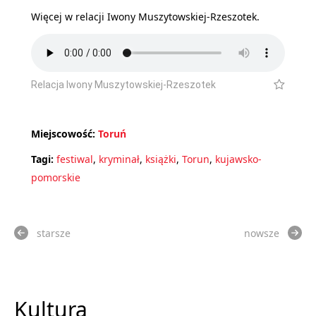
Więcej w relacji Iwony Muszytowskiej-Rzeszotek.
Relacja Iwony Muszytowskiej-Rzeszotek
Miejscowość:
Toruń
Tagi:
festiwal
,
kryminał
,
książki
,
Torun
,
kujawsko-
pomorskie
starsze
nowsze
Kultura