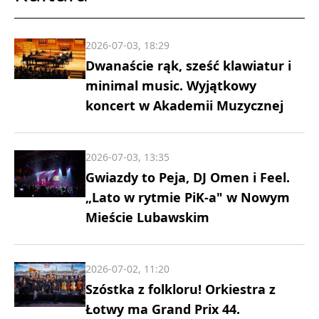
2026-07-03, 18:29
Dwanaście rąk, sześć klawiatur i
minimal music. Wyjątkowy
koncert w Akademii Muzycznej
2026-07-03, 13:35
Gwiazdy to Peja, DJ Omen i Feel.
„Lato w rytmie PiK-a" w Nowym
Mieście Lubawskim
2026-07-02, 11:20
Szóstka z folkloru! Orkiestra z
Łotwy ma Grand Prix 44.