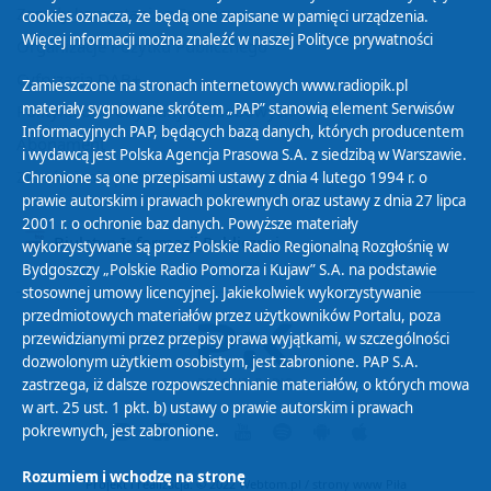
Zasady korzystania z Serwisu
cookies oznacza, że będą one zapisane w pamięci urządzenia.
Więcej informacji można znaleźć w naszej
Polityce prywatności
Organizacje Pożytku Publicznego
Cyfryzacja DAB+
Zamieszczone na stronach internetowych www.radiopik.pl
materiały sygnowane skrótem „PAP” stanowią element Serwisów
Polityka ochrony danych osobowych
Informacyjnych PAP, będących bazą danych, których producentem
Abonament
i wydawcą jest Polska Agencja Prasowa S.A. z siedzibą w Warszawie.
Zamówienia publiczne
Chronione są one przepisami ustawy z dnia 4 lutego 1994 r. o
prawie autorskim i prawach pokrewnych oraz ustawy z dnia 27 lipca
2001 r. o ochronie baz danych. Powyższe materiały
Biuletyn Informacji Publicznej
wykorzystywane są przez Polskie Radio Regionalną Rozgłośnię w
Bydgoszczy „Polskie Radio Pomorza i Kujaw” S.A. na podstawie
stosownej umowy licencyjnej. Jakiekolwiek wykorzystywanie
przedmiotowych materiałów przez użytkowników Portalu, poza
przewidzianymi przez przepisy prawa wyjątkami, w szczególności
dozwolonym użytkiem osobistym, jest zabronione. PAP S.A.
zastrzega, iż dalsze rozpowszechnianie materiałów, o których mowa
w art. 25 ust. 1 pkt. b) ustawy o prawie autorskim i prawach
pokrewnych, jest zabronione.
Rozumiem i wchodzę na stronę
Projekt i realizacja: © 2022
Webtom.pl
/
strony www Piła