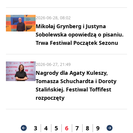
2026-06-28, 08:02
Mikołaj Grynberg i Justyna
Sobolewska opowiedzą o pisaniu.
Trwa Festiwal Początek Sezonu
2026-06-27, 21:49
Nagrody dla Agaty Kuleszy,
Tomasza Schuchardta i Doroty
Stalińskiej. Festiwal Toffifest
rozpoczęty
3
4
5
6
7
8
9