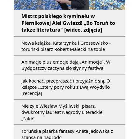
Mistrz polskiego kryminału w
Piernikowej Alei Gwiazd! „Bo Toruń to
także literatura" [wideo, zdjęcia]
Nowa książka, Katarzynka i Grossowisko -
toruński pisarz Robert Małecki na topie
Animacje plus emocje dają „Animocje". W
Bydgoszczy zaczyna się słynny festiwal
Jak kochać, przepraszać i przyjaźnić się. O
książce „Cztery pory roku z Ewą Woydyłło”
[recenzja]
Nie żyje Wiesław Myśliwski, pisarz,
dwukrotny laureat Nagrody Literackiej
„Nike”
Toruńska pisarka fantasy Aneta Jadowska z
szansą na nagrodę