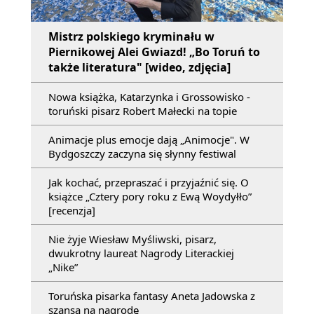
Mistrz polskiego kryminału w
Piernikowej Alei Gwiazd! „Bo Toruń to
także literatura" [wideo, zdjęcia]
Nowa książka, Katarzynka i Grossowisko -
toruński pisarz Robert Małecki na topie
Animacje plus emocje dają „Animocje". W
Bydgoszczy zaczyna się słynny festiwal
Jak kochać, przepraszać i przyjaźnić się. O
książce „Cztery pory roku z Ewą Woydyłło”
[recenzja]
Nie żyje Wiesław Myśliwski, pisarz,
dwukrotny laureat Nagrody Literackiej
„Nike”
Toruńska pisarka fantasy Aneta Jadowska z
szansą na nagrodę