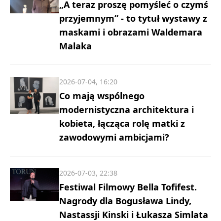
„A teraz proszę pomyśleć o czymś
przyjemnym” - to tytuł wystawy z
maskami i obrazami Waldemara
Malaka
2026-07-04, 16:20
Co mają wspólnego
modernistyczna architektura i
kobieta, łącząca rolę matki z
zawodowymi ambicjami?
2026-07-03, 22:38
Festiwal Filmowy Bella Tofifest.
Nagrody dla Bogusława Lindy,
Nastassji Kinski i Łukasza Simlata