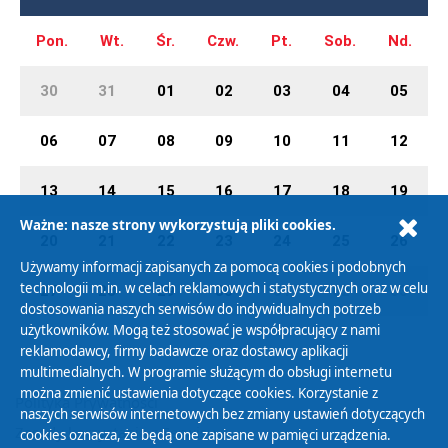
Pon.
Wt.
Śr.
Czw.
Pt.
Sob.
Nd.
30
31
01
02
03
04
05
06
07
08
09
10
11
12
13
14
15
16
17
18
19
Ważne: nasze strony wykorzystują pliki cookies.
20
21
22
23
24
25
26
Używamy informacji zapisanych za pomocą cookies i podobnych
technologii m.in. w celach reklamowych i statystycznych oraz w celu
27
28
29
30
01
02
03
dostosowania naszych serwisów do indywidualnych potrzeb
użytkowników. Mogą też stosować je współpracujący z nami
reklamodawcy, firmy badawcze oraz dostawcy aplikacji
multimedialnych. W programie służącym do obsługi internetu
można zmienić ustawienia dotyczące cookies. Korzystanie z
Polityka Prywatności
naszych serwisów internetowych bez zmiany ustawień dotyczących
Zasady korzystania z Serwisu
cookies oznacza, że będą one zapisane w pamięci urządzenia.