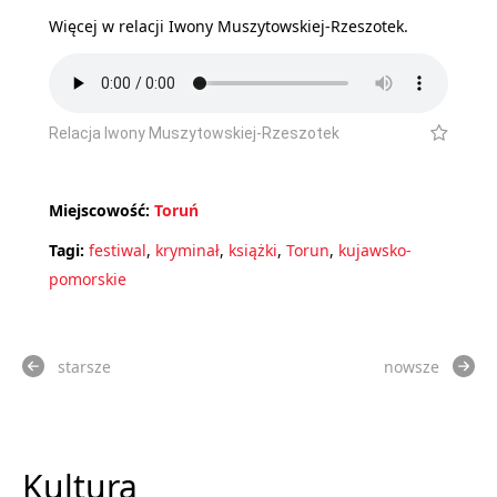
Więcej w relacji Iwony Muszytowskiej-Rzeszotek.
Relacja Iwony Muszytowskiej-Rzeszotek
Miejscowość:
Toruń
Tagi:
festiwal
,
kryminał
,
książki
,
Torun
,
kujawsko-
pomorskie
starsze
nowsze
Kultura