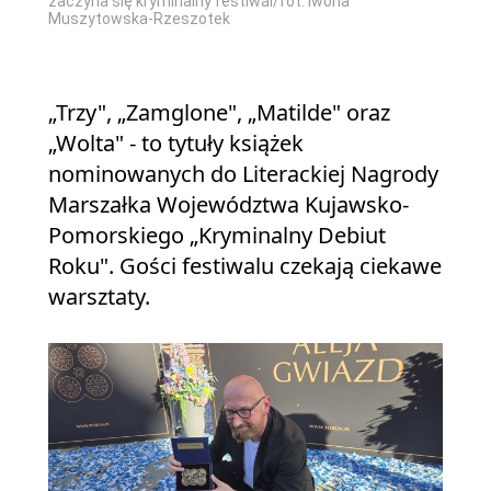
zaczyna się kryminalny festiwal/fot. Iwona
Muszytowska-Rzeszotek
„Trzy", „Zamglone", „Matilde" oraz
„Wolta" - to tytuły książek
nominowanych do Literackiej Nagrody
Marszałka Województwa Kujawsko-
Pomorskiego „Kryminalny Debiut
Roku". Gości festiwalu czekają ciekawe
warsztaty.