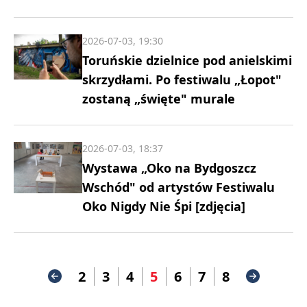
2026-07-03, 19:30
Toruńskie dzielnice pod anielskimi
skrzydłami. Po festiwalu „Łopot"
zostaną „święte" murale
2026-07-03, 18:37
Wystawa „Oko na Bydgoszcz
Wschód" od artystów Festiwalu
Oko Nigdy Nie Śpi [zdjęcia]
2
3
4
5
6
7
8