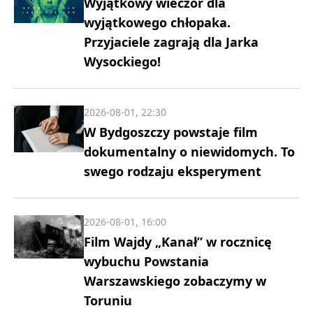
Wyjątkowy wieczór dla
wyjątkowego chłopaka.
Przyjaciele zagrają dla Jarka
Wysockiego!
2026-08-01, 22:30
W Bydgoszczy powstaje film
dokumentalny o niewidomych. To
swego rodzaju eksperyment
2026-08-01, 16:00
Film Wajdy „Kanał” w rocznicę
wybuchu Powstania
Warszawskiego zobaczymy w
Toruniu