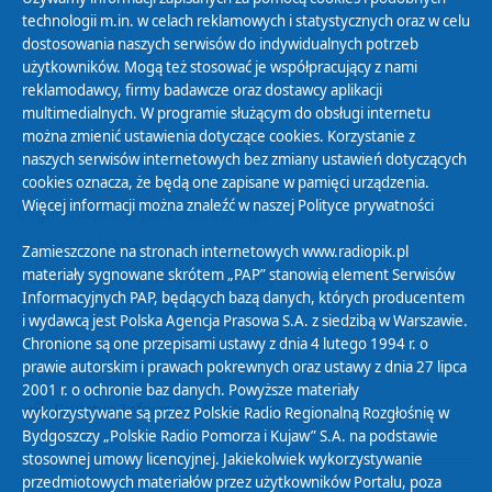
technologii m.in. w celach reklamowych i statystycznych oraz w celu
30
31
01
02
03
04
05
dostosowania naszych serwisów do indywidualnych potrzeb
użytkowników. Mogą też stosować je współpracujący z nami
reklamodawcy, firmy badawcze oraz dostawcy aplikacji
multimedialnych. W programie służącym do obsługi internetu
można zmienić ustawienia dotyczące cookies. Korzystanie z
Polityka Prywatności
naszych serwisów internetowych bez zmiany ustawień dotyczących
Zasady korzystania z Serwisu
cookies oznacza, że będą one zapisane w pamięci urządzenia.
Więcej informacji można znaleźć w naszej
Polityce prywatności
Organizacje Pożytku Publicznego
Cyfryzacja DAB+
Zamieszczone na stronach internetowych www.radiopik.pl
materiały sygnowane skrótem „PAP” stanowią element Serwisów
Polityka ochrony danych osobowych
Informacyjnych PAP, będących bazą danych, których producentem
Abonament
i wydawcą jest Polska Agencja Prasowa S.A. z siedzibą w Warszawie.
Zamówienia publiczne
Chronione są one przepisami ustawy z dnia 4 lutego 1994 r. o
prawie autorskim i prawach pokrewnych oraz ustawy z dnia 27 lipca
2001 r. o ochronie baz danych. Powyższe materiały
Biuletyn Informacji Publicznej
wykorzystywane są przez Polskie Radio Regionalną Rozgłośnię w
Bydgoszczy „Polskie Radio Pomorza i Kujaw” S.A. na podstawie
stosownej umowy licencyjnej. Jakiekolwiek wykorzystywanie
przedmiotowych materiałów przez użytkowników Portalu, poza