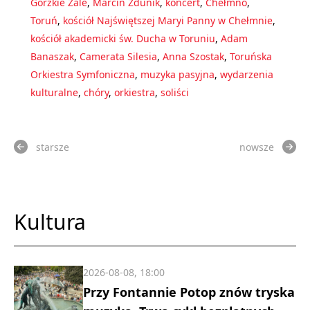
Gorzkie Żale
,
Marcin Zdunik
,
koncert
,
Chełmno
,
Toruń
,
kościół Najświętszej Maryi Panny w Chełmnie
,
kościół akademicki św. Ducha w Toruniu
,
Adam
Banaszak
,
Camerata Silesia
,
Anna Szostak
,
Toruńska
Orkiestra Symfoniczna
,
muzyka pasyjna
,
wydarzenia
kulturalne
,
chóry
,
orkiestra
,
soliści
starsze
nowsze
Kultura
2026-08-08, 18:00
Przy Fontannie Potop znów tryska