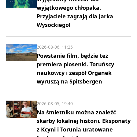
wyjątkowego chłopaka.
Przyjaciele zagrają dla Jarka
Wysockiego!
2026-08-06, 11:25
Powstanie film, będzie też
premiera piosenki. Toruńscy
naukowcy i zespół Organek
wyruszą na Spitsbergen
2026-08-05, 19:40
Na śmietniku można znaleźć
skarby lokalnej historii. Eksponaty
z Kcyni i Torunia uratowane