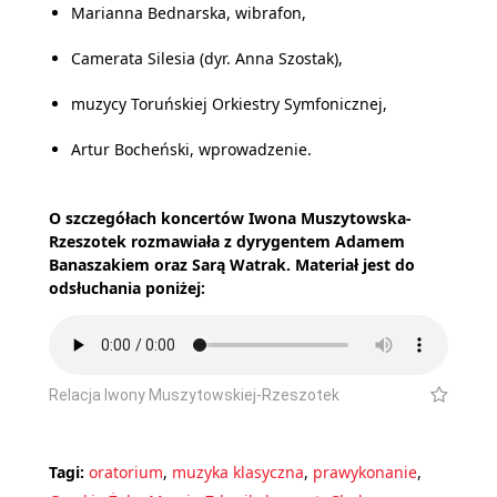
Marianna Bednarska, wibrafon,
Camerata Silesia (dyr. Anna Szostak),
muzycy Toruńskiej Orkiestry Symfonicznej,
Artur Bocheński, wprowadzenie.
O szczegółach koncertów Iwona Muszytowska-
Rzeszotek rozmawiała z dyrygentem Adamem
Banaszakiem oraz Sarą Watrak. Materiał jest do
odsłuchania poniżej:
Relacja Iwony Muszytowskiej-Rzeszotek
Tagi:
oratorium
,
muzyka klasyczna
,
prawykonanie
,