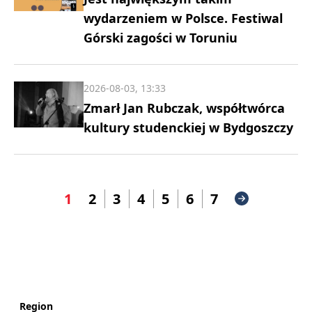
wydarzeniem w Polsce. Festiwal
Górski zagości w Toruniu
2026-08-03, 13:33
Zmarł Jan Rubczak, współtwórca
kultury studenckiej w Bydgoszczy
1
2
3
4
5
6
7
Region