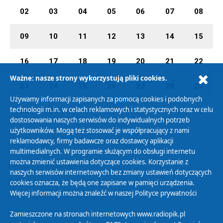
02
03
04
05
06
07
08
09
10
11
12
13
14
15
16
17
18
19
20
21
22
Ważne: nasze strony wykorzystują pliki cookies.
23
24
25
26
27
28
29
Używamy informacji zapisanych za pomocą cookies i podobnych
technologii m.in. w celach reklamowych i statystycznych oraz w celu
30
31
01
02
03
04
05
dostosowania naszych serwisów do indywidualnych potrzeb
użytkowników. Mogą też stosować je współpracujący z nami
reklamodawcy, firmy badawcze oraz dostawcy aplikacji
multimedialnych. W programie służącym do obsługi internetu
można zmienić ustawienia dotyczące cookies. Korzystanie z
Polityka Prywatności
naszych serwisów internetowych bez zmiany ustawień dotyczących
Zasady korzystania z Serwisu
cookies oznacza, że będą one zapisane w pamięci urządzenia.
Więcej informacji można znaleźć w naszej
Polityce prywatności
Organizacje Pożytku Publicznego
Cyfryzacja DAB+
Zamieszczone na stronach internetowych www.radiopik.pl