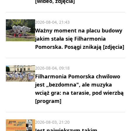
[wideo, zdjęcia]
2026-08-04, 21:43
Ważny moment na placu budowy
jakim stała się Filharmonia
Pomorska. Posągi znikają [zdjęcia]
2026-08-04, 09:18
Filharmonia Pomorska chwilowo
jest „bezdomna", ale muzyka
wciąż gra: na tarasie, pod wierzbą
[program]
2026-08-03, 21:20
Jest największym takim