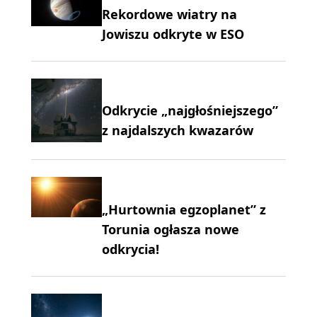
Rekordowe wiatry na
Jowiszu odkryte w ESO
Odkrycie „najgłośniejszego”
z najdalszych kwazarów
„Hurtownia egzoplanet” z
Torunia ogłasza nowe
odkrycia!