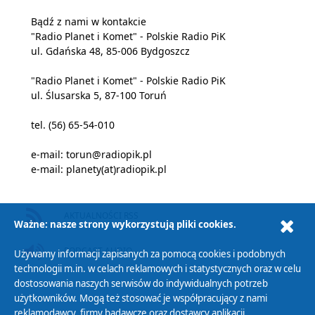
Bądź z nami w kontakcie
"Radio Planet i Komet" - Polskie Radio PiK
ul. Gdańska 48, 85-006 Bydgoszcz
"Radio Planet i Komet" - Polskie Radio PiK
ul. Ślusarska 5, 87-100 Toruń
tel. (56) 65-54-010
e-mail:
torun@radiopik.pl
e-mail:
planety(at)radiopik.pl
AKTUALNOŚCI RSS
Ważne: nasze strony wykorzystują pliki cookies.
PODCAST AUDIO
Używamy informacji zapisanych za pomocą cookies i podobnych
technologii m.in. w celach reklamowych i statystycznych oraz w celu
dostosowania naszych serwisów do indywidualnych potrzeb
użytkowników. Mogą też stosować je współpracujący z nami
reklamodawcy, firmy badawcze oraz dostawcy aplikacji