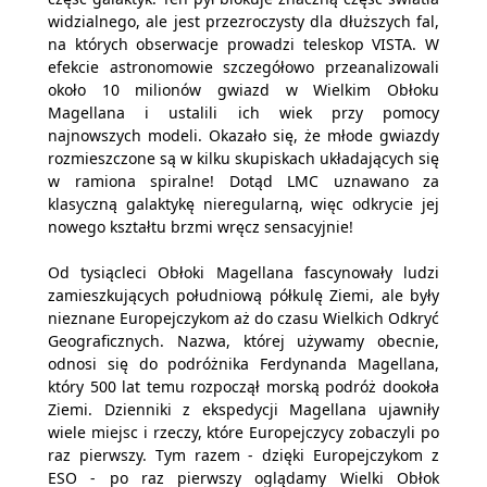
widzialnego, ale jest przezroczysty dla dłuższych fal,
na których obserwacje prowadzi teleskop VISTA. W
efekcie astronomowie szczegółowo przeanalizowali
około 10 milionów gwiazd w Wielkim Obłoku
Magellana i ustalili ich wiek przy pomocy
najnowszych modeli. Okazało się, że młode gwiazdy
rozmieszczone są w kilku skupiskach układających się
w ramiona spiralne! Dotąd LMC uznawano za
klasyczną galaktykę nieregularną, więc odkrycie jej
nowego kształtu brzmi wręcz sensacyjnie!
Od tysiącleci Obłoki Magellana fascynowały ludzi
zamieszkujących południową półkulę Ziemi, ale były
nieznane Europejczykom aż do czasu Wielkich Odkryć
Geograficznych. Nazwa, której używamy obecnie,
odnosi się do podróżnika Ferdynanda Magellana,
który 500 lat temu rozpoczął morską podróż dookoła
Ziemi. Dzienniki z ekspedycji Magellana ujawniły
wiele miejsc i rzeczy, które Europejczycy zobaczyli po
raz pierwszy. Tym razem - dzięki Europejczykom z
ESO - po raz pierwszy oglądamy Wielki Obłok