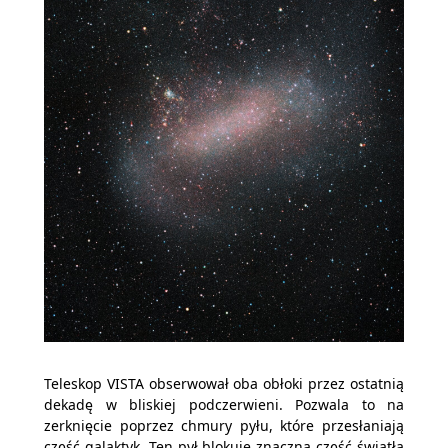
Teleskop VISTA obserwował oba obłoki przez ostatnią
dekadę w bliskiej podczerwieni. Pozwala to na
zerknięcie poprzez chmury pyłu, które przesłaniają
część galaktyk. Ten pył blokuje znaczną część światła