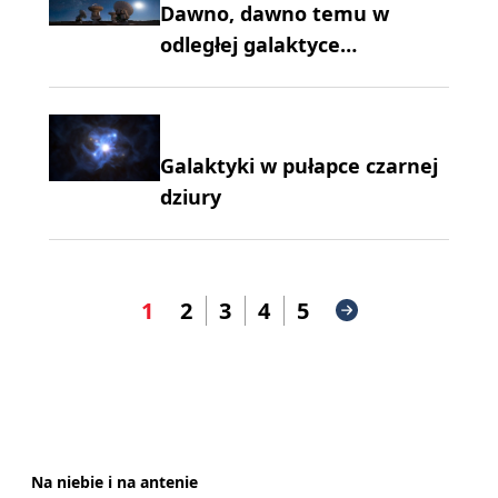
Dawno, dawno temu w
odległej galaktyce…
Galaktyki w pułapce czarnej
dziury
1
2
3
4
5
Na niebie i na antenie