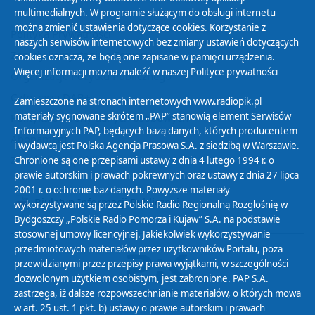
multimedialnych. W programie służącym do obsługi internetu
można zmienić ustawienia dotyczące cookies. Korzystanie z
Polityka Prywatności
naszych serwisów internetowych bez zmiany ustawień dotyczących
Zasady korzystania z Serwisu
cookies oznacza, że będą one zapisane w pamięci urządzenia.
Więcej informacji można znaleźć w naszej
Polityce prywatności
Organizacje Pożytku Publicznego
Cyfryzacja DAB+
Zamieszczone na stronach internetowych www.radiopik.pl
materiały sygnowane skrótem „PAP” stanowią element Serwisów
Polityka ochrony danych osobowych
Informacyjnych PAP, będących bazą danych, których producentem
Abonament
i wydawcą jest Polska Agencja Prasowa S.A. z siedzibą w Warszawie.
Zamówienia publiczne
Chronione są one przepisami ustawy z dnia 4 lutego 1994 r. o
prawie autorskim i prawach pokrewnych oraz ustawy z dnia 27 lipca
2001 r. o ochronie baz danych. Powyższe materiały
Biuletyn Informacji Publicznej
wykorzystywane są przez Polskie Radio Regionalną Rozgłośnię w
Bydgoszczy „Polskie Radio Pomorza i Kujaw” S.A. na podstawie
stosownej umowy licencyjnej. Jakiekolwiek wykorzystywanie
przedmiotowych materiałów przez użytkowników Portalu, poza
przewidzianymi przez przepisy prawa wyjątkami, w szczególności
dozwolonym użytkiem osobistym, jest zabronione. PAP S.A.
zastrzega, iż dalsze rozpowszechnianie materiałów, o których mowa
w art. 25 ust. 1 pkt. b) ustawy o prawie autorskim i prawach