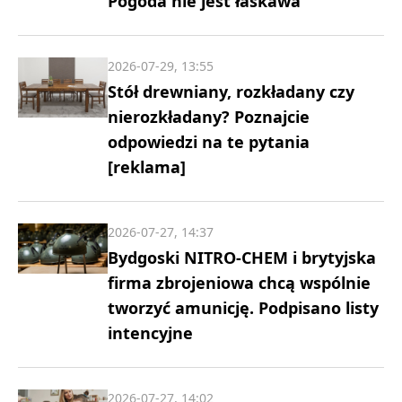
Pogoda nie jest łaskawa
2026-07-29, 13:55
Stół drewniany, rozkładany czy
nierozkładany? Poznajcie
odpowiedzi na te pytania
[reklama]
2026-07-27, 14:37
Bydgoski NITRO-CHEM i brytyjska
firma zbrojeniowa chcą wspólnie
tworzyć amunicję. Podpisano listy
intencyjne
2026-07-27, 14:02