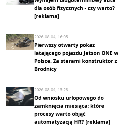
Wynajem długoterminowy auta
dla osób fizycznych - czy warto?
[reklama]
2026-08-04, 16:05
Pierwszy otwarty pokaz
latającego pojazdu Jetson ONE w
Polsce. Za sterami konstruktor z
Brodnicy
2026-08-04, 15:28
Od wniosku urlopowego do
zamknięcia miesiąca: które
procesy warto objąć
automatyzacją HR? [reklama]