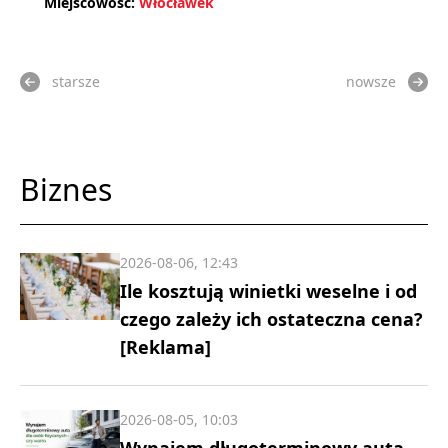
Miejscowość:
Włocławek
starsze
nowsze
Biznes
2026-08-06, 12:43
Ile kosztują winietki weselne i od
czego zależy ich ostateczna cena?
[Reklama]
2026-08-05, 10:03