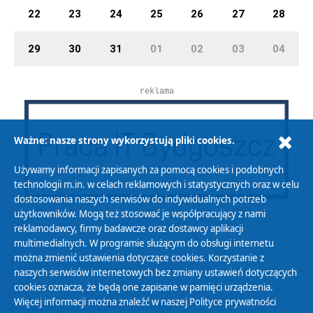
22
23
24
25
26
27
28
29
30
31
01
02
03
04
reklama
Ważne: nasze strony wykorzystują pliki cookies.
Używamy informacji zapisanych za pomocą cookies i podobnych
technologii m.in. w celach reklamowych i statystycznych oraz w celu
dostosowania naszych serwisów do indywidualnych potrzeb
użytkowników. Mogą też stosować je współpracujący z nami
reklamodawcy, firmy badawcze oraz dostawcy aplikacji
multimedialnych. W programie służącym do obsługi internetu
można zmienić ustawienia dotyczące cookies. Korzystanie z
Polityka Prywatności
naszych serwisów internetowych bez zmiany ustawień dotyczących
Zasady korzystania z Serwisu
cookies oznacza, że będą one zapisane w pamięci urządzenia.
Więcej informacji można znaleźć w naszej
Polityce prywatności
Organizacje Pożytku Publicznego