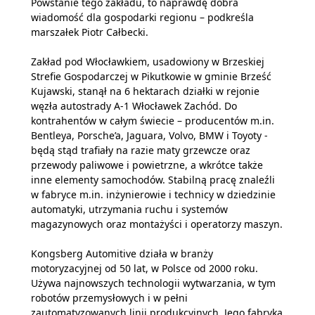
Powstanie tego zakładu, to naprawdę dobra
wiadomość dla gospodarki regionu – podkreśla
marszałek Piotr Całbecki.
Zakład pod Włocławkiem, usadowiony w Brzeskiej
Strefie Gospodarczej w Pikutkowie w gminie Brześć
Kujawski, stanął na 6 hektarach działki w rejonie
węzła autostrady A-1 Włocławek Zachód. Do
kontrahentów w całym świecie – producentów m.in.
Bentleya, Porsche’a, Jaguara, Volvo, BMW i Toyoty -
będą stąd trafiały na razie maty grzewcze oraz
przewody paliwowe i powietrzne, a wkrótce także
inne elementy samochodów. Stabilną pracę znaleźli
w fabryce m.in. inżynierowie i technicy w dziedzinie
automatyki, utrzymania ruchu i systemów
magazynowych oraz montażyści i operatorzy maszyn.
Kongsberg Automitive działa w branży
motoryzacyjnej od 50 lat, w Polsce od 2000 roku.
Używa najnowszych technologii wytwarzania, w tym
robotów przemysłowych i w pełni
zautomatyzowanych linii produkcyjnych. Jego fabryka