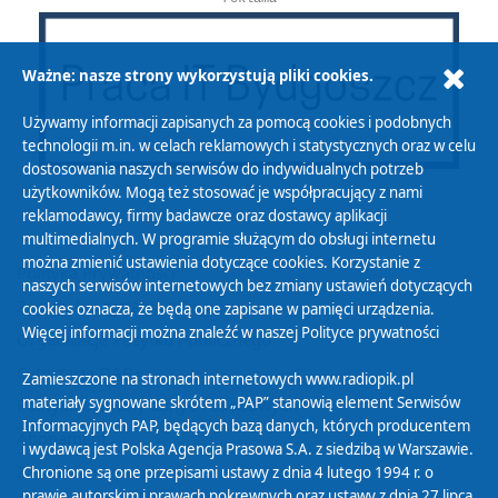
Ważne: nasze strony wykorzystują pliki cookies.
Używamy informacji zapisanych za pomocą cookies i podobnych
technologii m.in. w celach reklamowych i statystycznych oraz w celu
dostosowania naszych serwisów do indywidualnych potrzeb
użytkowników. Mogą też stosować je współpracujący z nami
reklamodawcy, firmy badawcze oraz dostawcy aplikacji
multimedialnych. W programie służącym do obsługi internetu
można zmienić ustawienia dotyczące cookies. Korzystanie z
Polityka Prywatności
naszych serwisów internetowych bez zmiany ustawień dotyczących
Zasady korzystania z Serwisu
cookies oznacza, że będą one zapisane w pamięci urządzenia.
Więcej informacji można znaleźć w naszej
Polityce prywatności
Organizacje Pożytku Publicznego
Cyfryzacja DAB+
Zamieszczone na stronach internetowych www.radiopik.pl
materiały sygnowane skrótem „PAP” stanowią element Serwisów
Polityka ochrony danych osobowych
Informacyjnych PAP, będących bazą danych, których producentem
Abonament
i wydawcą jest Polska Agencja Prasowa S.A. z siedzibą w Warszawie.
Zamówienia publiczne
Chronione są one przepisami ustawy z dnia 4 lutego 1994 r. o
prawie autorskim i prawach pokrewnych oraz ustawy z dnia 27 lipca