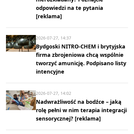
odpowiedzi na te pytania
[reklama]
2026-07-27, 14:37
Bydgoski NITRO-CHEM i brytyjska
firma zbrojeniowa chcą wspólnie
tworzyć amunicję. Podpisano listy
intencyjne
2026-07-27, 14:02
Nadwrażliwość na bodźce – jaką
rolę pełni w nim terapia integracji
sensorycznej? [reklama]