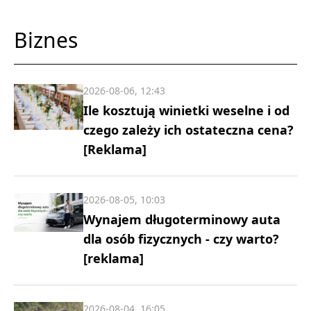
Biznes
2026-08-06, 12:43
Ile kosztują winietki weselne i od
czego zależy ich ostateczna cena?
[Reklama]
2026-08-05, 10:03
Wynajem długoterminowy auta
dla osób fizycznych - czy warto?
[reklama]
2026-08-04, 16:05