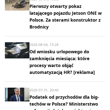
Pierwszy otwarty pokaz
latającego pojazdu Jetson ONE w
Polsce. Za sterami konstruktor z
Brodnicy
2026-08-04, 15:28
Od wniosku urlopowego do
zamknięcia miesiąca: które
procesy warto objąć
automatyzacją HR? [reklama]
2026-07-31, 20:40
Podatek od przychodów dla big-
techów w Polsce? Ministerstwo