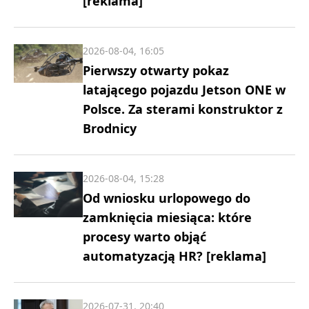
[reklama]
2026-08-04, 16:05
Pierwszy otwarty pokaz
latającego pojazdu Jetson ONE w
Polsce. Za sterami konstruktor z
Brodnicy
2026-08-04, 15:28
Od wniosku urlopowego do
zamknięcia miesiąca: które
procesy warto objąć
automatyzacją HR? [reklama]
2026-07-31, 20:40