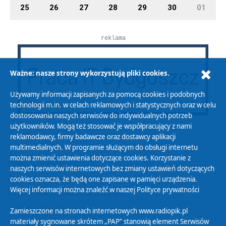
25
26
27
28
29
30
01
reklama
Ważne: nasze strony wykorzystują pliki cookies.
Używamy informacji zapisanych za pomocą cookies i podobnych
technologii m.in. w celach reklamowych i statystycznych oraz w celu
dostosowania naszych serwisów do indywidualnych potrzeb
użytkowników. Mogą też stosować je współpracujący z nami
reklamodawcy, firmy badawcze oraz dostawcy aplikacji
multimedialnych. W programie służącym do obsługi internetu
można zmienić ustawienia dotyczące cookies. Korzystanie z
Polityka Prywatności
naszych serwisów internetowych bez zmiany ustawień dotyczących
Zasady korzystania z Serwisu
cookies oznacza, że będą one zapisane w pamięci urządzenia.
Więcej informacji można znaleźć w naszej
Polityce prywatności
Organizacje Pożytku Publicznego
Cyfryzacja DAB+
Zamieszczone na stronach internetowych www.radiopik.pl
materiały sygnowane skrótem „PAP” stanowią element Serwisów
Polityka ochrony danych osobowych