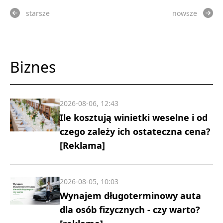
starsze
nowsze
Biznes
2026-08-06, 12:43
Ile kosztują winietki weselne i od
czego zależy ich ostateczna cena?
[Reklama]
2026-08-05, 10:03
Wynajem długoterminowy auta
dla osób fizycznych - czy warto?