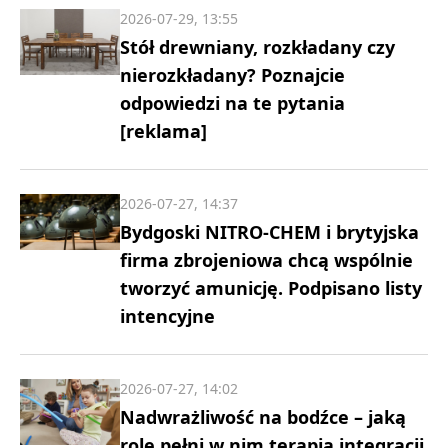
2026-07-29, 13:55
Stół drewniany, rozkładany czy
nierozkładany? Poznajcie
odpowiedzi na te pytania
[reklama]
2026-07-27, 14:37
Bydgoski NITRO-CHEM i brytyjska
firma zbrojeniowa chcą wspólnie
tworzyć amunicję. Podpisano listy
intencyjne
2026-07-27, 14:02
Nadwrażliwość na bodźce – jaką
rolę pełni w nim terapia integracji