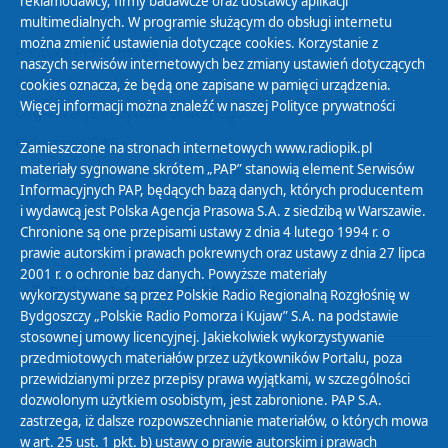
reklamodawcy, firmy badawcze oraz dostawcy aplikacji
multimedialnych. W programie służącym do obsługi internetu
można zmienić ustawienia dotyczące cookies. Korzystanie z
Polityka Prywatności
naszych serwisów internetowych bez zmiany ustawień dotyczących
Zasady korzystania z Serwisu
cookies oznacza, że będą one zapisane w pamięci urządzenia.
Więcej informacji można znaleźć w naszej
Polityce prywatności
Organizacje Pożytku Publicznego
Cyfryzacja DAB+
Zamieszczone na stronach internetowych www.radiopik.pl
materiały sygnowane skrótem „PAP” stanowią element Serwisów
Polityka ochrony danych osobowych
Informacyjnych PAP, będących bazą danych, których producentem
Abonament
i wydawcą jest Polska Agencja Prasowa S.A. z siedzibą w Warszawie.
Zamówienia publiczne
Chronione są one przepisami ustawy z dnia 4 lutego 1994 r. o
prawie autorskim i prawach pokrewnych oraz ustawy z dnia 27 lipca
2001 r. o ochronie baz danych. Powyższe materiały
Biuletyn Informacji Publicznej
wykorzystywane są przez Polskie Radio Regionalną Rozgłośnię w
Bydgoszczy „Polskie Radio Pomorza i Kujaw” S.A. na podstawie
stosownej umowy licencyjnej. Jakiekolwiek wykorzystywanie
przedmiotowych materiałów przez użytkowników Portalu, poza
przewidzianymi przez przepisy prawa wyjątkami, w szczególności
dozwolonym użytkiem osobistym, jest zabronione. PAP S.A.
zastrzega, iż dalsze rozpowszechnianie materiałów, o których mowa
w art. 25 ust. 1 pkt. b) ustawy o prawie autorskim i prawach