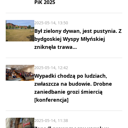
PiK 2025
2025-05-14, 13:50
Był zielony dywan, jest pustynia. Z
bydgoskiej Wyspy Młyńskiej
zniknęła trawa...
2025-05-14, 12:42
Wypadki chodzą po ludziach,
zwłaszcza na budowie. Drobne
zaniedbanie grozi śmiercią
[konferencja]
2025-05-14, 11:38