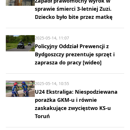
Zapadł prawomocny wyrok w
sprawie śmierci 3-letniej Zuzi.
Dziecko było bite przez matkę
2025-05-14, 11:07
Policyjny Oddział Prewencji z
Bydgoszczy prezentuje sprzęt i
zaprasza do pracy [wideo]
2025-05-14, 10:55
U24 Ekstraliga: Niespodziewana
porażka GKM-u i równie
zaskakujące zwycięstwo KS-u
Toruń