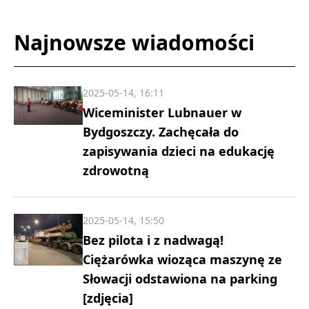
Najnowsze wiadomości
2025-05-14, 16:11
Wiceminister Lubnauer w
Bydgoszczy. Zachęcała do
zapisywania dzieci na edukację
zdrowotną
2025-05-14, 15:50
Bez pilota i z nadwagą!
Ciężarówka wioząca maszynę ze
Słowacji odstawiona na parking
[zdjęcia]