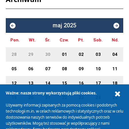
maj 2025
Pon.
Wt.
Śr.
Czw.
Pt.
Sob.
Nd.
28
29
30
01
02
03
04
05
06
07
08
09
10
11
12
13
14
15
16
17
18
Ważne: nasze strony wykorzystują pliki cookies.
19
20
21
22
23
24
25
Używamy informacji zapisanych za pomocą cookies i podobnych
technologii m.in. w celach reklamowych i statystycznych oraz w celu
26
27
28
29
30
31
01
dostosowania naszych serwisów do indywidualnych potrzeb
użytkowników. Mogą też stosować je współpracujący z nami