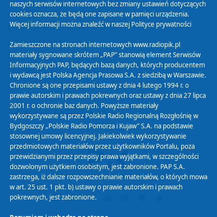
naszych serwisów internetowych bez zmiany ustawień dotyczących
Zasady korzystania z Serwisu
cookies oznacza, że będą one zapisane w pamięci urządzenia.
Więcej informacji można znaleźć w naszej
Polityce prywatności
Organizacje Pożytku Publicznego
Cyfryzacja DAB+
Zamieszczone na stronach internetowych www.radiopik.pl
materiały sygnowane skrótem „PAP” stanowią element Serwisów
Polityka ochrony danych osobowych
Informacyjnych PAP, będących bazą danych, których producentem
Abonament
i wydawcą jest Polska Agencja Prasowa S.A. z siedzibą w Warszawie.
Zamówienia publiczne
Chronione są one przepisami ustawy z dnia 4 lutego 1994 r. o
prawie autorskim i prawach pokrewnych oraz ustawy z dnia 27 lipca
2001 r. o ochronie baz danych. Powyższe materiały
Biuletyn Informacji Publicznej
wykorzystywane są przez Polskie Radio Regionalną Rozgłośnię w
Bydgoszczy „Polskie Radio Pomorza i Kujaw” S.A. na podstawie
stosownej umowy licencyjnej. Jakiekolwiek wykorzystywanie
przedmiotowych materiałów przez użytkowników Portalu, poza
przewidzianymi przez przepisy prawa wyjątkami, w szczególności
dozwolonym użytkiem osobistym, jest zabronione. PAP S.A.
zastrzega, iż dalsze rozpowszechnianie materiałów, o których mowa
w art. 25 ust. 1 pkt. b) ustawy o prawie autorskim i prawach
pokrewnych, jest zabronione.