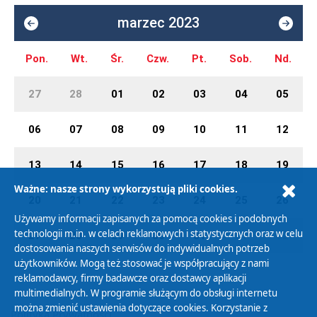
marzec 2023
Pon.
Wt.
Śr.
Czw.
Pt.
Sob.
Nd.
27
28
01
02
03
04
05
06
07
08
09
10
11
12
13
14
15
16
17
18
19
Ważne: nasze strony wykorzystują pliki cookies.
20
21
22
23
24
25
26
Używamy informacji zapisanych za pomocą cookies i podobnych
technologii m.in. w celach reklamowych i statystycznych oraz w celu
27
28
29
30
31
01
02
dostosowania naszych serwisów do indywidualnych potrzeb
użytkowników. Mogą też stosować je współpracujący z nami
reklamodawcy, firmy badawcze oraz dostawcy aplikacji
multimedialnych. W programie służącym do obsługi internetu
można zmienić ustawienia dotyczące cookies. Korzystanie z
Polityka Prywatności