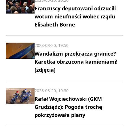
2023-03-20, 20:20
Francuscy deputowani odrzucili
wotum nieufności wobec rządu
Elisabeth Borne
2023-03-20, 19:50
Wandalizm przekracza granice?
Karetka obrzucona kamieniami!
[zdjęcia]
2023-03-20, 19:30
Rafał Wojciechowski (GKM
Grudziądz): Pogoda trochę
pokrzyżowała plany