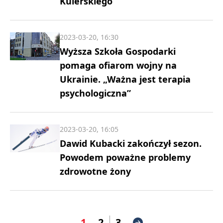
Kulerskiego
2023-03-20, 16:30
Wyższa Szkoła Gospodarki
pomaga ofiarom wojny na
Ukrainie. „Ważna jest terapia
psychologiczna”
2023-03-20, 16:05
Dawid Kubacki zakończył sezon.
Powodem poważne problemy
zdrowotne żony
1
2
3