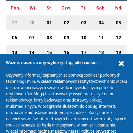
Pon.
Wt.
Śr.
Czw.
Pt.
Sob.
Nd.
27
28
01
02
03
04
05
06
07
08
09
10
11
12
13
14
15
16
17
18
19
Ważne: nasze strony wykorzystują pliki cookies.
20
21
22
23
24
25
26
Używamy informacji zapisanych za pomocą cookies i podobnych
technologii m.in. w celach reklamowych i statystycznych oraz w celu
27
28
29
30
31
01
02
dostosowania naszych serwisów do indywidualnych potrzeb
użytkowników. Mogą też stosować je współpracujący z nami
reklamodawcy, firmy badawcze oraz dostawcy aplikacji
multimedialnych. W programie służącym do obsługi internetu
można zmienić ustawienia dotyczące cookies. Korzystanie z
Polityka Prywatności
naszych serwisów internetowych bez zmiany ustawień dotyczących
Zasady korzystania z Serwisu
cookies oznacza, że będą one zapisane w pamięci urządzenia.
Więcej informacji można znaleźć w naszej
Polityce prywatności