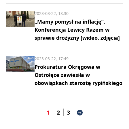
2023-03-22, 18:30
„Mamy pomysł na inflację”.
Konferencja Lewicy Razem w
sprawie drożyzny [wideo, zdjęcia]
2023-03-22, 17:49
Prokuratura Okręgowa w
Ostrołęce zawiesiła w
obowiązkach starostę rypińskiego
1
2
3