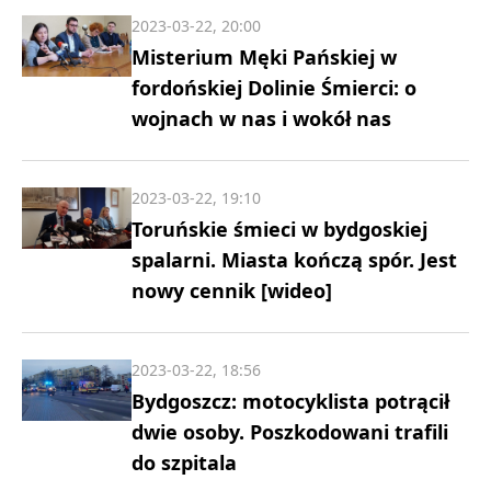
2023-03-22, 20:00
Misterium Męki Pańskiej w
fordońskiej Dolinie Śmierci: o
wojnach w nas i wokół nas
2023-03-22, 19:10
Toruńskie śmieci w bydgoskiej
spalarni. Miasta kończą spór. Jest
nowy cennik [wideo]
2023-03-22, 18:56
Bydgoszcz: motocyklista potrącił
dwie osoby. Poszkodowani trafili
do szpitala