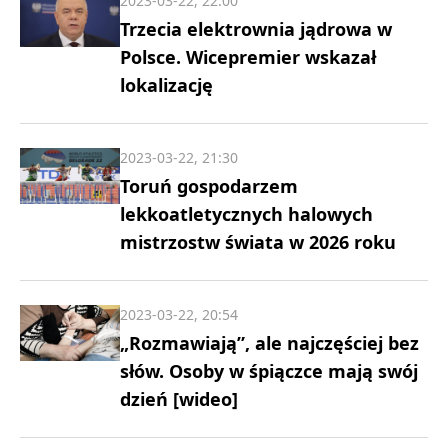
2023-03-22, 22:00
Trzecia elektrownia jądrowa w
Polsce. Wicepremier wskazał
lokalizację
2023-03-22, 21:30
Toruń gospodarzem
lekkoatletycznych halowych
mistrzostw świata w 2026 roku
2023-03-22, 20:54
„Rozmawiają”, ale najczęściej bez
słów. Osoby w śpiączce mają swój
dzień [wideo]