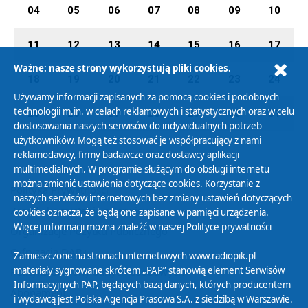
04
05
06
07
08
09
10
11
12
13
14
15
16
17
Ważne: nasze strony wykorzystują pliki cookies.
18
19
20
21
22
23
24
Używamy informacji zapisanych za pomocą cookies i podobnych
technologii m.in. w celach reklamowych i statystycznych oraz w celu
25
26
27
28
29
30
31
dostosowania naszych serwisów do indywidualnych potrzeb
użytkowników. Mogą też stosować je współpracujący z nami
reklamodawcy, firmy badawcze oraz dostawcy aplikacji
multimedialnych. W programie służącym do obsługi internetu
można zmienić ustawienia dotyczące cookies. Korzystanie z
Polityka Prywatności
naszych serwisów internetowych bez zmiany ustawień dotyczących
Zasady korzystania z Serwisu
cookies oznacza, że będą one zapisane w pamięci urządzenia.
Więcej informacji można znaleźć w naszej
Polityce prywatności
Organizacje Pożytku Publicznego
Cyfryzacja DAB+
Zamieszczone na stronach internetowych www.radiopik.pl
materiały sygnowane skrótem „PAP” stanowią element Serwisów
Polityka ochrony danych osobowych
Informacyjnych PAP, będących bazą danych, których producentem
Abonament
i wydawcą jest Polska Agencja Prasowa S.A. z siedzibą w Warszawie.