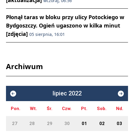
[aktualizacja]
wczoraj, 06:56
Płonął taras w bloku przy ulicy Potockiego w
Bydgoszczy. Ogień ugaszono w kilka minut
[zdjęcia]
05 sierpnia, 16:01
Archiwum
lipiec 2022
Pon.
Wt.
Śr.
Czw.
Pt.
Sob.
Nd.
27
28
29
30
01
02
03