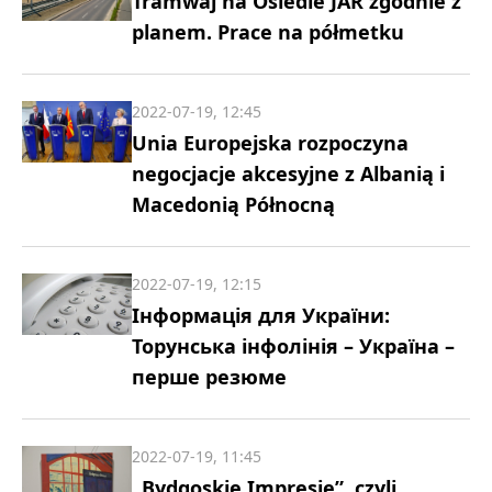
Tramwaj na Osiedle JAR zgodnie z
planem. Prace na półmetku
2022-07-19, 12:45
Unia Europejska rozpoczyna
negocjacje akcesyjne z Albanią i
Macedonią Północną
2022-07-19, 12:15
Інформація для України:
Торунська інфолінія – Україна –
перше резюме
2022-07-19, 11:45
„Bydgoskie Impresje”, czyli