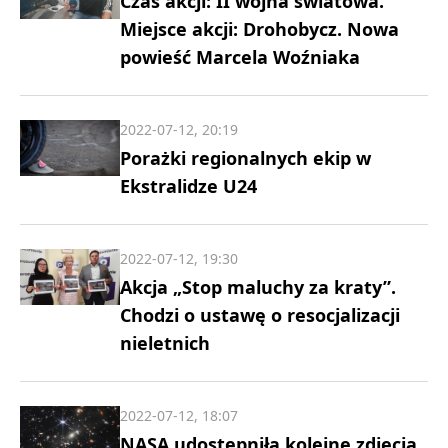
Czas akcji: II wojna światowa.
Miejsce akcji: Drohobycz. Nowa
powieść Marcela Woźniaka
2022-07-12, 20:19
Porażki regionalnych ekip w
Ekstralidze U24
2022-07-12, 19:30
Akcja „Stop maluchy za kraty”.
Chodzi o ustawę o resocjalizacji
nieletnich
2022-07-12, 18:07
NASA udostępniła kolejne zdjęcia