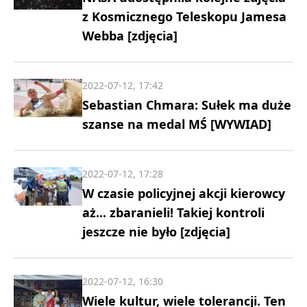
z Kosmicznego Teleskopu Jamesa
Webba [zdjęcia]
2022-07-12, 17:42
Sebastian Chmara: Sułek ma duże
szanse na medal MŚ [WYWIAD]
2022-07-12, 17:28
W czasie policyjnej akcji kierowcy
aż... zbaranieli! Takiej kontroli
jeszcze nie było [zdjęcia]
2022-07-12, 16:30
Wiele kultur, wiele tolerancji. Ten