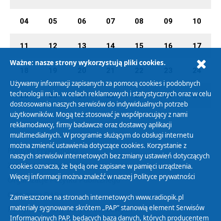
04
05
06
07
08
09
10
11
12
13
14
15
16
17
Ważne: nasze strony wykorzystują pliki cookies.
18
19
20
21
22
23
24
Używamy informacji zapisanych za pomocą cookies i podobnych
technologii m.in. w celach reklamowych i statystycznych oraz w celu
25
26
27
28
29
30
31
dostosowania naszych serwisów do indywidualnych potrzeb
użytkowników. Mogą też stosować je współpracujący z nami
reklamodawcy, firmy badawcze oraz dostawcy aplikacji
multimedialnych. W programie służącym do obsługi internetu
można zmienić ustawienia dotyczące cookies. Korzystanie z
Polityka Prywatności
naszych serwisów internetowych bez zmiany ustawień dotyczących
Zasady korzystania z Serwisu
cookies oznacza, że będą one zapisane w pamięci urządzenia.
Więcej informacji można znaleźć w naszej
Polityce prywatności
Organizacje Pożytku Publicznego
Cyfryzacja DAB+
Zamieszczone na stronach internetowych www.radiopik.pl
materiały sygnowane skrótem „PAP” stanowią element Serwisów
Polityka ochrony danych osobowych
Informacyjnych PAP, będących bazą danych, których producentem